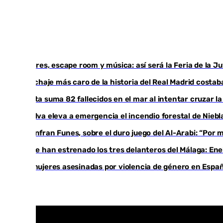
Talleres, escape room y música: así será la Feria de la 
El fichaje más caro de la historia del Real Madrid cost
Ceuta suma 82 fallecidos en el mar al intentar cruzar l
Huelva eleva a emergencia el incendio forestal de Niebl
Juanfran Funes, sobre el duro juego del Al-Arabi: “Por
Ya se han estrenado los tres delanteros del Málaga: Ene
35 mujeres asesinadas por violencia de género en Españ