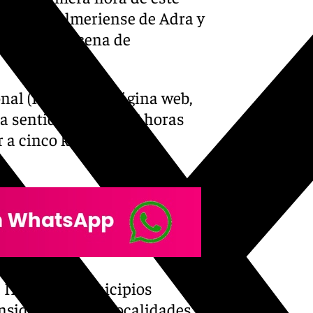
ocalidad almeriense de Adra y
ad en una decena de
nal (IGN) en su página web,
a sentido a las 10.25 horas
r a cinco kilómetros de
 III en los municipios
nsidad II en las localidades