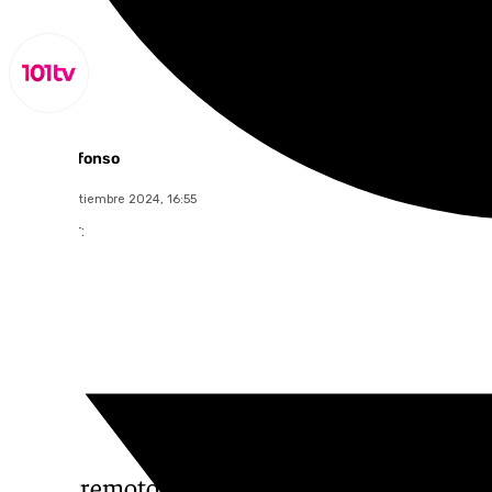
Miguel Alfonso
lunes, 2 septiembre 2024, 16:55
Compartir:
Un terremoto de
magnitud
3,4 se ha registr