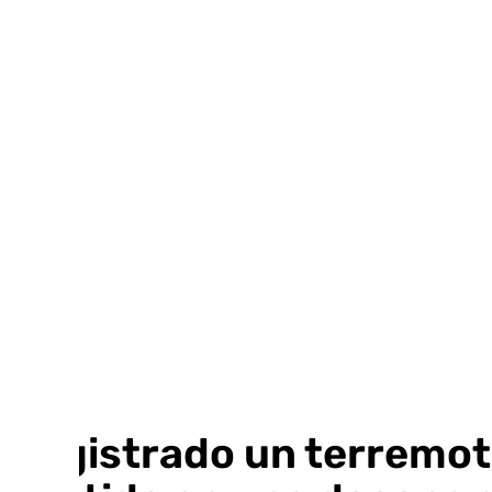
Ir
al
contenido
Registrado un terremot