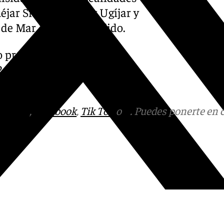
jar Sierra, Motril y Ugíjar y
e Mar, Dalías y El Ejido.
o previamente otros dos
 y 1.9 a las 04.15 horas y a
tagram
,
Facebook
,
Tik Tok
o
X
. Puedes ponerte en 