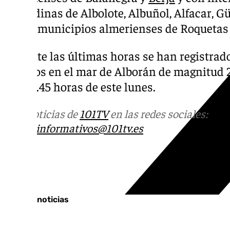
granadinas de Albolote, Albuñol, Alfacar, Güé
en los municipios almerienses de Roquetas d
Durante las últimas horas se han registrad
seísmos en el mar de Alborán de magnitud 2.2
las 00.45 horas de este lunes.
Más noticias de
101TV
en las redes sociales:
Ins
correo
informativos@101tv.es
Tags:
Últimas noticias