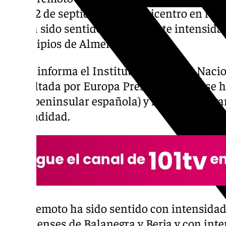
lunes 2 de septiembre con epicentro en la l
que ha sido sentido con diferente intensid
municipios de Almería y Granada.
Según informa el Instituto Geográfico Nacio
consultada por Europa Press, el seísmo se h
(hora peninsular española) y ha tenido luga
profundidad.
El terremoto ha sido sentido con intensidad
almerienses de Balanegra y
Berja
y con inte