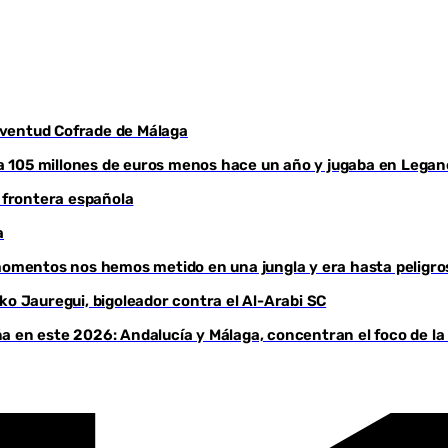
Juventud Cofrade de Málaga
aba 105 millones de euros menos hace un año y jugaba en Legan
a frontera española
a
 momentos nos hemos metido en una jungla y era hasta peligro
ko Jauregui, bigoleador contra el Al-Arabi SC
a en este 2026: Andalucía y Málaga, concentran el foco de la