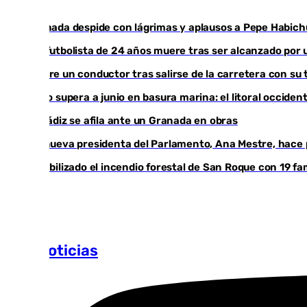
Granada despide con lágrimas y aplausos a Pepe Habich
Un futbolista de 24 años muere tras ser alcanzado por 
Muere un conductor tras salirse de la carretera con su 
Julio supera a junio en basura marina: el litoral occid
El Cádiz se afila ante un Granada en obras
La nueva presidenta del Parlamento, Ana Mestre, hace p
Estabilizado el incendio forestal de San Roque con 19 fa
Más noticias
Ver más >