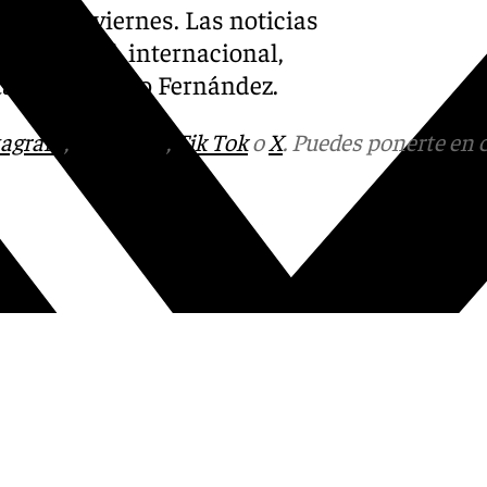
 lunes a viernes. Las noticias
l, nacional, internacional,
ntado por Darío Fernández.
tagram
,
Facebook
,
Tik Tok
o
X
. Puedes ponerte en 