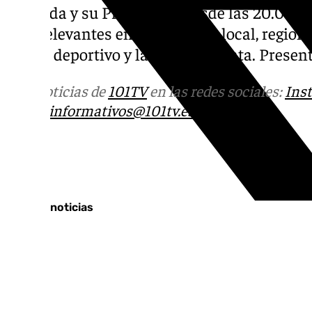
Granada y su Provincial. Desde las 20.00 de
más relevantes en los ámbitos local, regiona
social, deportivo y la Semana Santa. Prese
Más noticias de
101TV
en las redes sociales:
Ins
correo
informativos@101tv.es
Tags:
Últimas noticias