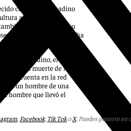
lecido como «un granadino
ltura a través de la
también para la ciudad su
 sentimos tan orgullosos», ha
miento granadino, el
amentado la muerte de Miguel
 en su cuenta en la red
 se va «un hombre de una
 un hombre que llevó el
tagram
,
Facebook
,
Tik Tok
o
X
. Puedes ponerte en 