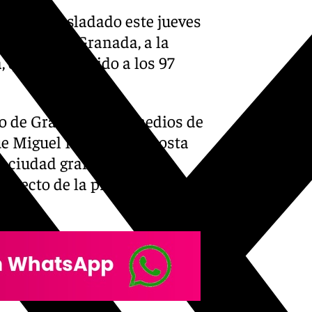
PP), ha trasladado este jueves
 ciudad de Granada, a la
 que ha fallecido a los 97
o de Granada a los medios de
ue Miguel Rodríguez-Acosta
la ciudad granadina y de
edilecto de la provincia de