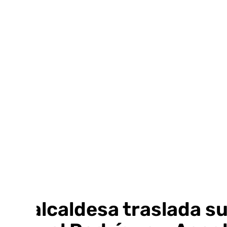
Ir
al
contenido
La alcaldesa traslada s