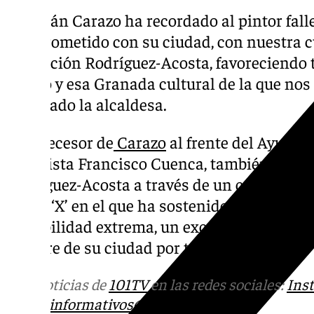
Marifrán Carazo ha recordado al pintor fal
comprometido con su ciudad, con nuestra cu
Fundación Rodríguez-Acosta, favoreciendo 
legado y esa Granada cultural de la que nos
finalizado la alcaldesa.
El antecesor de
Carazo
al frente del Ayunta
socialista Francisco Cuenca, también ha l
Rodríguez-Acosta a través de un comentario
social ‘X’ en el que ha sostenido que con él
sensibilidad extrema, un excelente pintor y
nombre de su ciudad por todo el mundo».
Más noticias de
101TV
en las redes sociales:
Ins
correo
informativos@101tv.es