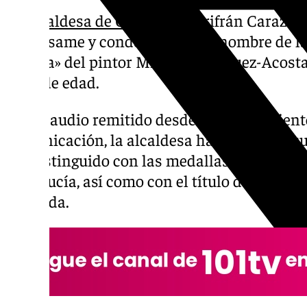
La
alcaldesa de Granada
, Marifrán Carazo (
su «pésame y condolencias, en nombre de la
familia» del pintor Miguel Rodríguez-Acosta,
años de edad.
En un audio remitido desde el Ayuntamient
comunicación, la alcaldesa ha destacado q
fue distinguido con las medallas de oro de 
Andalucía, así como con el título de Hijo Pr
Granada.