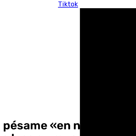
Tiktok
u pésame «en nombre de 