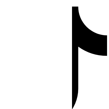
Ir
Tiktok
al
contenido