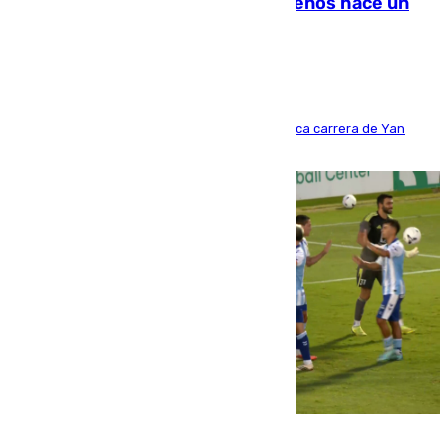
costaba 105 millones de euros menos hace un
año y jugaba en Leganés
Del filial pepinero a récord absoluto: la meteórica carrera de Yan
Diomande en solo doce meses