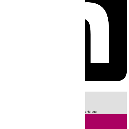
HOY
|
Fútbol
Sucesos
Primera División
Incendios
Feria de Málaga