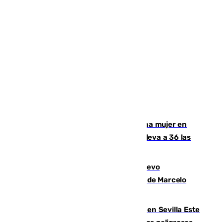
Igualdad confirma el asesinato de una mujer en
Benahavís como violencia machista y eleva a 36 las
víctimas en 2026
El exdelantero Diego Forlán es el nuevo
seleccionador de Uruguay tras la salida de Marcelo
Bielsa
Reabierto el parque canino cerrado en Sevilla Este