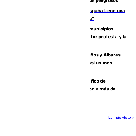
tras detectarse alimentos con elementos peligrosos
Javier Fernández: "El Gobierno de España tiene una
preocupación y una prioridad con Sevilla"
Las ferias de verano de numerosos municipios
andaluces se quedan sin cohetes: el sector protesta y la
Junta mantiene el protocolo
Los ministros Marlaska, Robles, Bolaños y Albares
comparecerán por las crisis de Ceuta casi un mes
después
Cae una de las mayores redes de tráfico de
personas y droga en España: introdujeron a más de
2.000 migrantes de forma ilegal
Lo más visto >
Más noticias