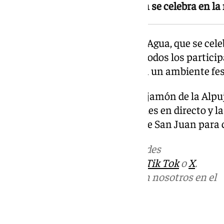
La Carrera del Agua de Lanjarón se celebra en l
El acto central es la Carrera del Agua, que se cel
24 de junio. Durante una hora, todos los partici
mangueras, botellas o globos en un ambiente fest
También hay degustaciones de jamón de la Alpuj
de la zona, actuaciones musicales en directo y l
rituales vinculados a la noche de San Juan para 
Más noticias de
101TV
en las redes
sociales:
Instagram
,
Facebook
,
Tik Tok
o
X
.
Puedes ponerte en contacto con nosotros en el
correo
informativos@101tv.es
Tags: