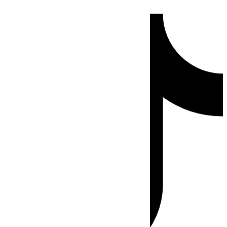
Ir
Tiktok
al
contenido