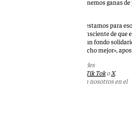
gente joven viene aquí. Todos tenemos ganas de p
abunda Marga.
«Hay que pasárselo bien y aquí estamos para eso, 
voluntaria de La Exploraora, consciente de que es
feria. Aunque en este caso, con un fondo solidar
dinero para nuestros niños, mucho mejor», apost
Más noticias de
101TV
en las redes
sociales:
Instagram
,
Facebook
,
Tik Tok
o
X
.
Puedes ponerte en contacto con nosotros en el
correo
informativos@101tv.es
Tags:
Feria del Corpus de Granada
Últimas noticias