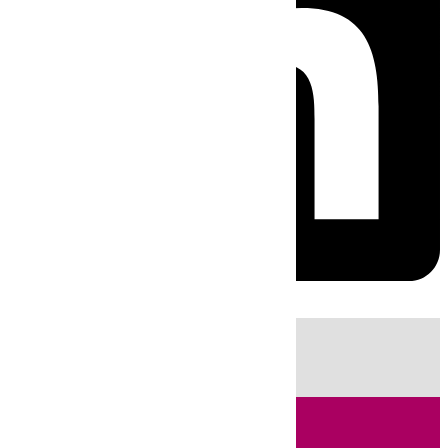
HOY
|
Sucesos
Incendios
Huelva
Tenis
Fútbol