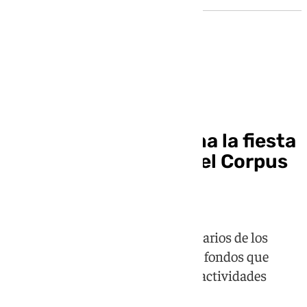
Corpus Granada 2026
La caseta que combina la fiesta
con la solidaridad en el Corpus
de Granada
En La Exploraora, trabajan voluntarios de los
scouts con el objetivo de recaudar fondos que
permitan a jóvenes acceder a sus actividades
durante el año