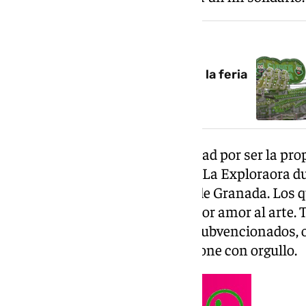
NOTICIA RELACIONADA
Los peques toman el control de la feria
en Granada
Marga, conocida por media ciudad por ser la prop
las voluntarias que trabajan en La Exploraora d
que montan los grupos scouts de Granada. Los 
nada, venimos de voluntarios, por amor al arte. 
darlo a los niños que tenemos subvencionados, 
Es nuestra labor solidaria», expone con orgullo.