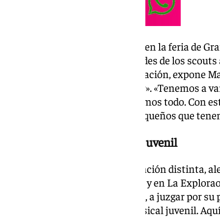
La caseta lleva casi una década en la feria de Gr
facilitar el acceso a las actividades de los scou
dificultad. Porque esta programación, expone Ma
todas las familias pueden llegar». «Tenemos a v
fuera, a los que les proporcionamos todo. Con e
subvencionamos a todos los pequeños que tenem
Premios al mejor ambiente juvenil
Con ello, la dotan de una motivación distinta, al
eso sí, una caseta es una caseta y en La Explorao
De hecho, no se les da nada mal, a juzgar por su
premios al mejor ambiente musical juvenil. Aquí 