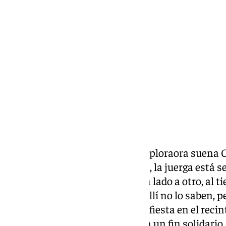
Chema Ruiz
miércoles, 3 junio 2026, 17:28
Compartir:
Cae la tarde y en la caseta La Exploraora suena
la carpa, de rayas blanquiazules, la juerga está s
vestidos de gitana danzan de un lado a otro, al 
de aire fresco. Y quienes están allí no lo saben,
buena causa. Porque no todo es fiesta en el recin
poco sí, pero también la hay con un fin solidario.