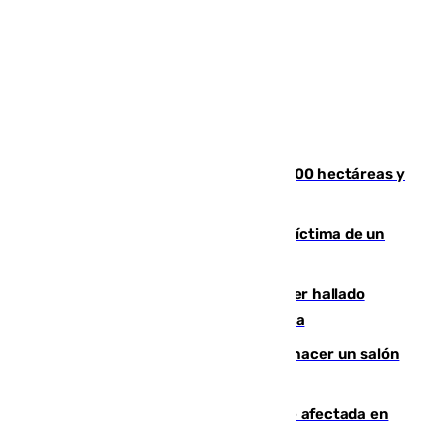
El incendio de Niebla alcanza las 8.000 hectáreas y
mantiene desalojadas a 474 personas
El tenista checho Lehecka, nueva víctima de un
Rafa Jódar que está siendo imparable
Muere un hombre de 58 años tras ser hallado
inconsciente en una piscina en Cómpeta
Un tribunal federal impide a Trump hacer un salón
de baile en la Casa Blanca
Incendios de Castellón: la superficie afectada en
Tírig roza las 400 hectáreas