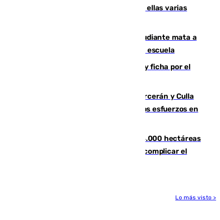
agresiones sexuales a migrantes, entre ellas varias
menores
Desastre en Tailandia: un joven estudiante mata a
tiros a sus abuelo y a profesores en una escuela
Luca Zidane rompe con el Granada y ficha por el
Leganés
Incendios de Castellón: Sierra Engarcerán y Culla
evolucionan positivamente y centran los esfuerzos en
Tírig
El incendio de Niebla ya supera las 4.000 hectáreas
afectadas y "se espera que se vuelva a complicar el
fuego"
Lo más visto >