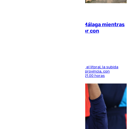
08.08.2026
El taró tiñe de niebla la costa de Málaga mientras
el calor se concentra en el interior con
Antequera en aviso amarillo
Mientras se alivia la sensación de bochorno en el litoral, la subida
térmica se notará sobre todo en el norte de la provincia, con
máximas que rozarán los 38 grados hasta las 21.00 horas