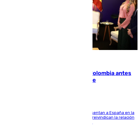
07.08.2026
Felipe VI refuerza los lazos con Colombia antes
de la llegada del nuevo presidente
El Rey y el ministro José Manuel Albares representan a España en la
ceremonia de transmisión del mando en Cali y reivindican la relación
de "amistad y fraternidad" entre ambos países