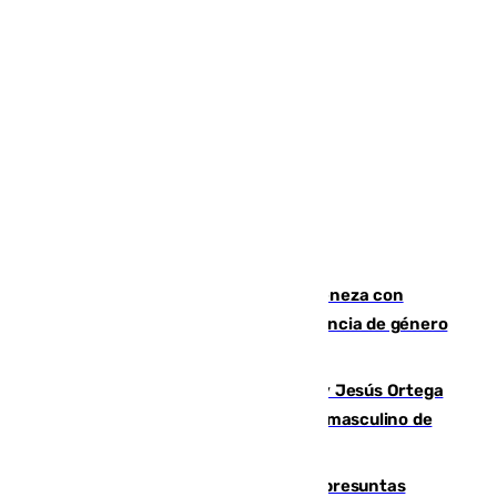
Retiene a su mujer en su casa y ameneza con
quemar la vivienda: nuevo caso de violencia de género
en Málaga
Dos sevillanos de oro: Manuel Cruz y Jesús Ortega
ganan el campeonato del mundo sub19 masculino de
remo
Un juzgado de Ceuta investiga seis presuntas