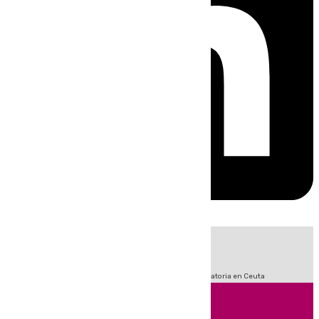
HOY
|
Fútbol
Sucesos
LaLiga
Primera División
Crisis Migratoria en Ceuta