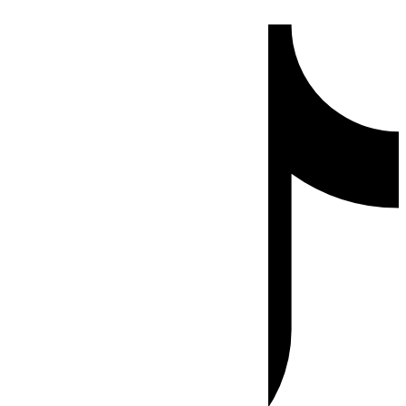
Ir
Tiktok
al
contenido