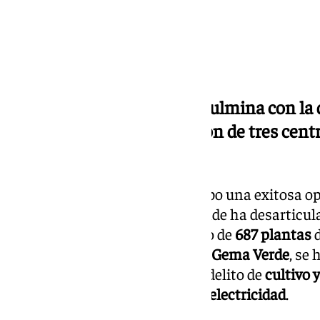
La operación Gema Verde culmina con la 
personas y la desarticulación de tres cen
marihuana
La
Guardia Civil
ha llevado a cabo una exitosa o
Joya
de
Pulianas
(
Granada
), donde ha desarticul
de marihuana y se ha incautado de
687 plantas
de esta operación, denominada
Gema Verde
, se
como presuntas autoras de un delito de
cultivo 
de un delito de
defraudación de electricidad
.