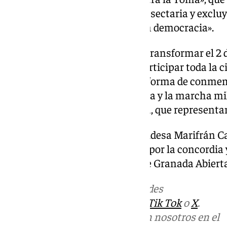
en una celebración anacrónica, sectaria y exclu
islamofobia y es insostenible en democracia».
Por ello consideran «necesario transformar el 2 d
convivencia, en la que pueda participar toda la 
de gobierno local «que hay otra forma de conmem
«cambiando el pendón, la espada y la marcha mil
guerra, por la poesía y la música, que representan
Por eso, han solicitado a la alcaldesa Marifrán 
con la lectura de un manifiesto por la concordia 
municipal», han señalado desde Granada Abierta
Más noticias de
101TV
en las redes
sociales:
Instagram
,
Facebook
,
Tik Tok
o
X
.
Puedes ponerte en contacto con nosotros en el