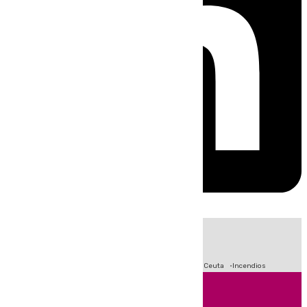
HOY
|
Fútbol
Sucesos
Primera División
Crisis Migratoria en Ceuta
Incendios