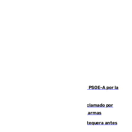
Vuelve el duelo dialéctico entre PP y PSOE-A por la
financiación de las autonomías
Detienen en Málaga a un fugitivo reclamado por
Colombia por homicidio y transporte de armas
Prueba final del Granada ante el Antequera antes
del inicio de la Liga