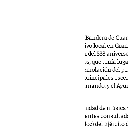
Legionarios pertenecientes a la Bandera de Cuart
Legión
llegarán este jueves, festivo local en Gra
participar en la conmemoración del 533 aniversar
Alhambra por los Reyes Católicos, que tenía luga
actos en que es tradicional la tremolación del p
cívico-religiosa que tiene como principales escen
reposan los restos de Isabel y Fernando, y el Ay
del Carmen
.
Una sección de la Legión, con unidad de música 
han detallado a Europa Press fuentes consultad
Adiestramiento y Doctrina (Madoc) del Ejército d