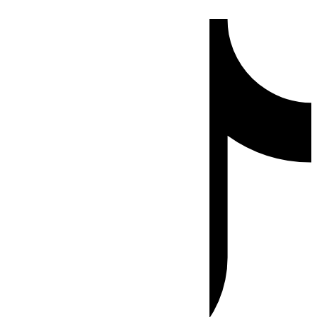
Ir
Tiktok
al
contenido