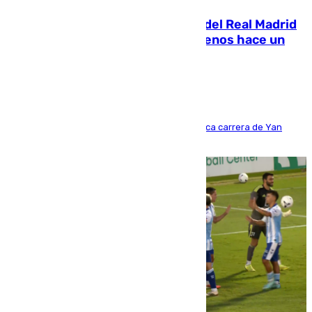
El fichaje más caro de la historia del Real Madrid
costaba 105 millones de euros menos hace un
año y jugaba en Leganés
Del filial pepinero a récord absoluto: la meteórica carrera de Yan
Diomande en solo doce meses