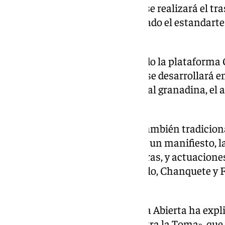
realizó la entrada a la Catedral se realizará el tr
Capilla Real, donde será tremolado el estandarte r
Fernández, también del PSOE.
En paralelo, y según ha explicado la plataforma
prensa en la Plaza del Carmen, se desarrollará e
también en el centro de la capital granadina, el a
Toma’.
Este acto, que sigue una línea también tradicion
Toma, contará con la lectura de un manifiesto, la
de una polémica’, de Paco Vigueras, y actuacione
mano de Juan Pinilla, Pepa Merlo, Chanquete y 
Plaza de Mariana Pineda.
En una nota de prensa, Granada Abierta ha expl
lucha «por la convivencia y contra la Toma», que