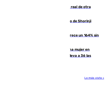
Ceuta se prepara ante la posibilidad real de otra
entrada masiva el 15 de agosto
Cártama, protagonista en el Europeo de Shorinji
Kempo celebrado en Berlín
La llegada de inmigrantes a Ceuta crece un 164% sin
contar la entrada masiva
Igualdad confirma el asesinato de una mujer en
Benahavís como violencia machista y eleva a 36 las
víctimas en 2026
Lo más visto >
Más noticias
Ver más >