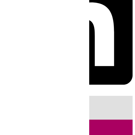
HOY
|
Incendios
Sucesos
Fútbol
LaLiga
Huelva