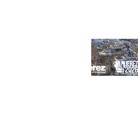
Portada
Andalucía
Sevilla
Málaga
Granada