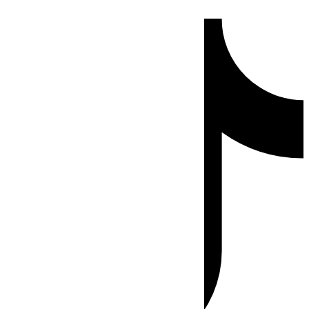
Ir
Tiktok
al
contenido