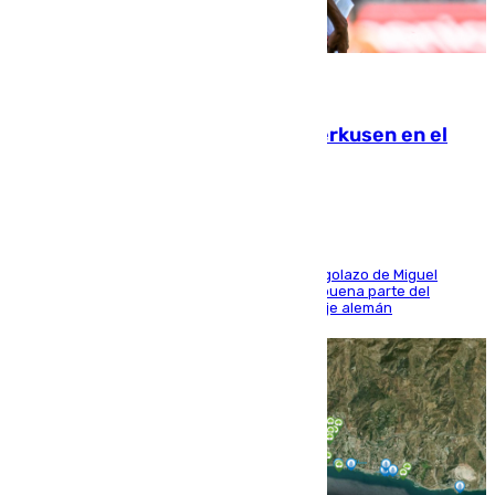
08.08.2026
El Sevilla se desinfla ante el Leverkusen en el
último ensayo (1-2)
El conjunto de Luis García se adelantó con un golazo de Miguel
Sierra y ofreció buenas sensaciones durante buena parte del
encuentro, pero acabó cediendo ante el empuje alemán