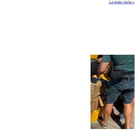
Lo más visto >
Más noticias
Ver más >