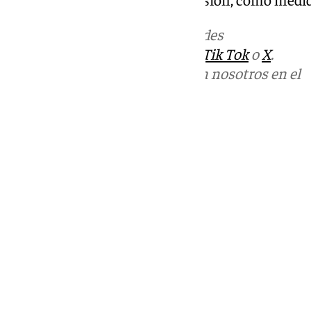
Más noticias de
101TV
en las redes
sociales:
Instagram
,
Facebook
,
Tik Tok
o
X
.
Puedes ponerte en contacto con nosotros en el
correo
informativos@101tv.es
Tags:
Últimas noticias