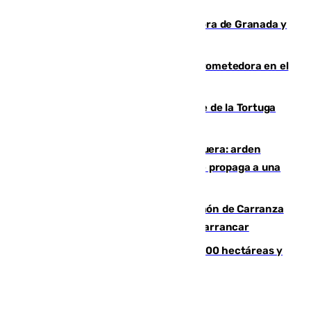
reconstrucción tras los terremotos
Arde un coche en el Puerto de la Mora de Granada y
provoca un incendio forestal
El año 2007, una generación muy prometedora en el
mundo del fútbol
Incendio forestal en el paraje Monte de la Tortuga
de Málaga
Incendio en un vertedero de Antequera: arden
chatarra, muebles y palets y el fuego se propaga a una
zona de monte
Las Palmas conquista el Trofeo Ramón de Carranza
y somete a un Cádiz que no termina de arrancar
El incendio de Niebla alcanza las 8.000 hectáreas y
mantiene desalojadas a 474 personas