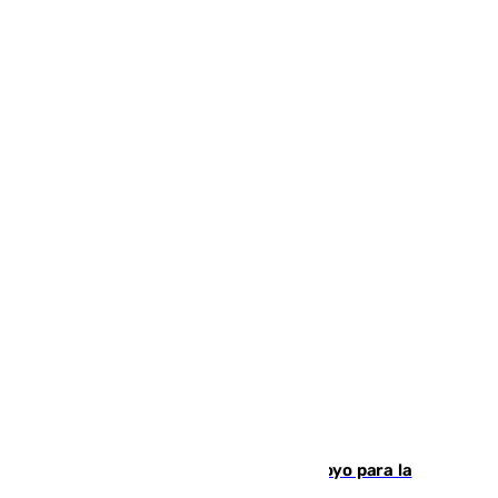
Venezuela agradece a España su apoyo para la