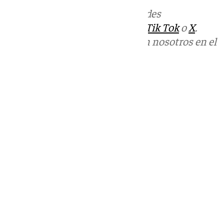
Más noticias de
101TV
en las redes
sociales:
Instagram
,
Facebook
,
Tik Tok
o
X
.
Puedes ponerte en contacto con nosotros en el
correo
informativos@101tv.es
Tags:
Últimas noticias