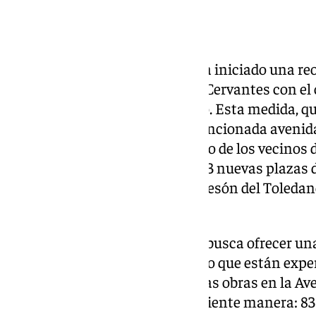
El Ayuntamiento de Granada ha iniciado una reor
calles aledañas a la Avenida de Cervantes con el 
nuevas plazas de aparcamiento. Esta medida, qu
obras de remodelación de la mencionada avenida,
necesidades de estacionamiento de los vecinos d
trabajos. En total, se crearán 193 nuevas plazas d
Pianista Pepita Bustamante, Mesón del Toledano,
de Europa.
Con esta acción, el Consistorio busca ofrecer un
las dificultades de aparcamiento que están exp
este barrio, como resultado de las obras en la A
plazas se distribuirán de la siguiente manera: 8