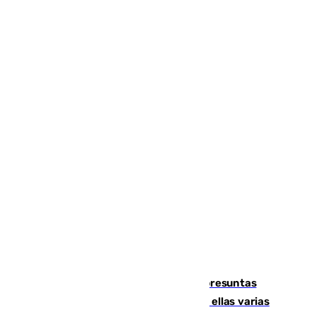
Un juzgado de Ceuta investiga seis presuntas
agresiones sexuales a migrantes, entre ellas varias