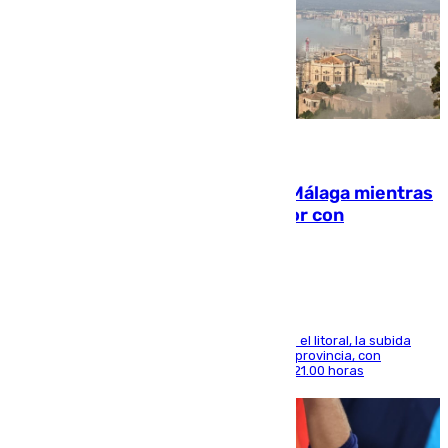
08.08.2026
El taró tiñe de niebla la costa de Málaga mientras
el calor se concentra en el interior con
Antequera en aviso amarillo
Mientras se alivia la sensación de bochorno en el litoral, la subida
térmica se notará sobre todo en el norte de la provincia, con
máximas que rozarán los 38 grados hasta las 21.00 horas