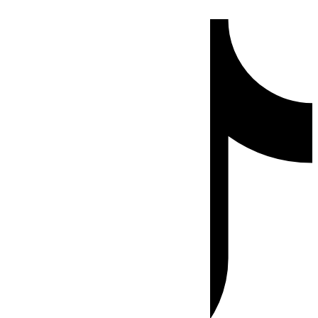
Ir
Tiktok
al
contenido