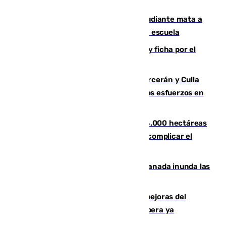
menores
Desastre en Tailandia: un joven estudiante mata a
tiros a sus abuelo y a profesores en una escuela
Luca Zidane rompe con el Granada y ficha por el
Leganés
Incendios de Castellón: Sierra Engarcerán y Culla
evolucionan positivamente y centran los esfuerzos en
Tírig
El incendio de Niebla ya supera las 4.000 hectáreas
afectadas y "se espera que se vuelva a complicar el
fuego"
Una tormenta en la provincia de Granada inunda las
calles de Puebla de Don Fadrique
La inversión del Ayuntamiento en mejoras del
entorno del Prado de San Sebastián supera ya
1.600.000 euros