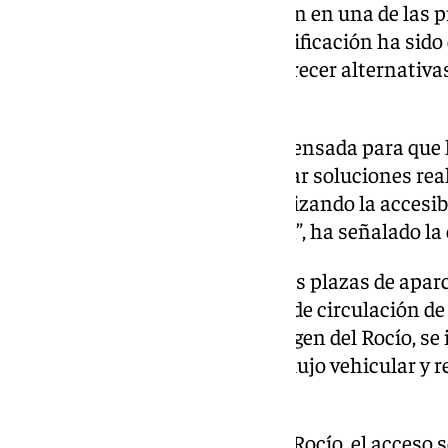
a cabo las obras de remodelación en una de las pr
Agudo ha destacado que la planificación ha sido
molestias a los ciudadanos y ofrecer alternativa
se desplazan por la zona.
“Se trata de una planificación pensada para que
posibles, y con ella buscamos dar soluciones real
comerciantes del barrio, garantizando la accesi
en una zona en transformación”, ha señalado la e
Además de la creación de nuevas plazas de aparc
una modificación en el sentido de circulación de 
calles Mesón del Toledano y Virgen del Rocío, se
circulación, lo que mejorará el flujo vehicular y 
del barrio.
En el caso de la calle Virgen del Rocío, el acceso 