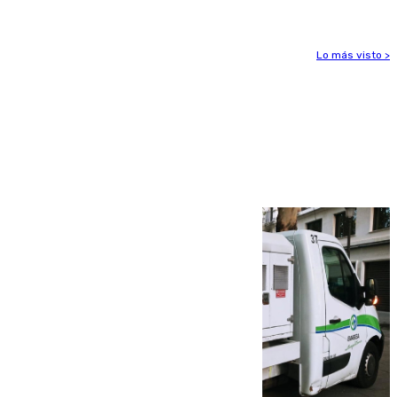
Lo más visto >
Más noticias
Ver más >