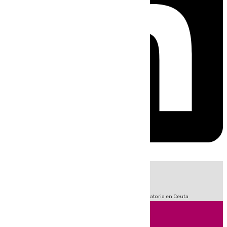
HOY
|
Fútbol
LaLiga
Sucesos
Primera División
Crisis Migratoria en Ceuta