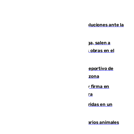
Más de 15.000 ceutíes claman por soluciones ante la
crisis migratoria
Los vecinos de Pedregalejo en Málaga, salen a
protestar en contra del resultado de las obras en el
paseo marítimo
Un incendio en un local del puerto deportivo de
Fuengirola genera una gran susto en la zona
Daniel Mérida derriba a Griekspoor y firma en
Montreal el mejor resultado de su carrera
Dos personas mueren y tres son heridas en un
accidente de tráfico en Utrera
Estudiarán el comportamiento de varios animales
durante el eclipse