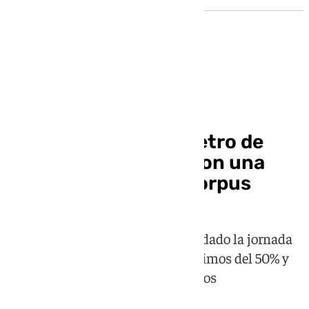
Manifestación
Los empleados del Metro de
Granada amenazan con una
nueva huelga en el Corpus
La plantilla al completo ha secundado la jornada
de huelga total, con servicios mínimos del 50% y
frecuencias de entre 15 y 16 minutos