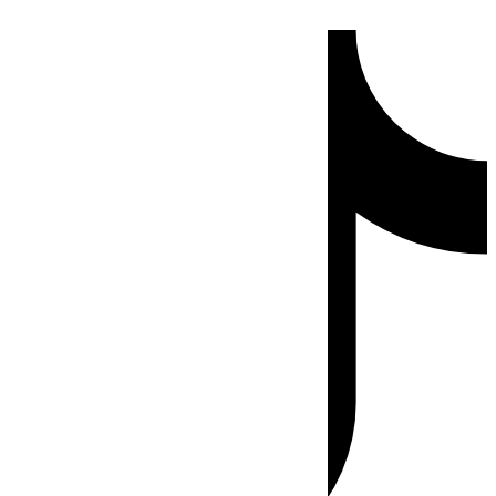
Ir
Tiktok
al
contenido