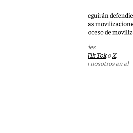
y transporte público».
Desde el comité anuncian que seguirán defendie
condiciones laborales dignas y las movilizacion
primera medida dentro de un proceso de moviliz
Más noticias de
101TV
en las redes
sociales:
Instagram
,
Facebook
,
Tik Tok
o
X
.
Puedes ponerte en contacto con nosotros en el
correo
informativos@101tv.es
Tags:
Últimas noticias