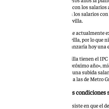
manteniéndose prácticamente con los salarios a
de que ello tampoco equipararía los salarios con 
metros andaluces como el de Sevilla.
«La realidad -ha expuesto- es que actualmente ex
alrededor del 28% respecto a Sevilla, por lo que n
íntegramente esa subida se alcanzaría hoy una e
A ella suma que en el Metro Sevilla tienen el IP
volverán a negociar mejoras el próximo año», m
«ya han firmado recientemente una subida salar
de unas condiciones superiores a las de Metro G
«El metro andaluz con peores condiciones s
Por ello el comité de empresa insiste en que el 