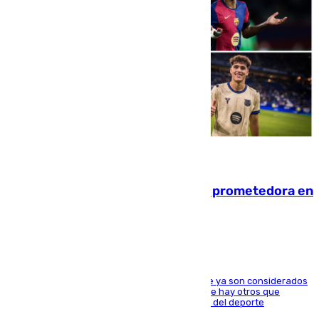
09.08.2026
El año 2007, una generación muy prometedora en
el mundo del fútbol
Hay varios jugadores de la nueva 'camada' que ya son considerados
estrellas como Lamine Yamal o Cubarsí, aunque hay otros que
apuntan a que podrán llegar marcar la historia del deporte