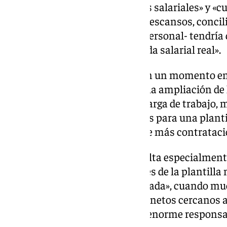
andaluz con peores condiciones salariales» y «cu
que pudiera negociarse -como descansos, concil
continuada o contratación de personal- tendría 
reduciendo todavía más la subida salarial real».
Todo esto se produce además en un momento en e
presidenta del comité, se prevé la ampliación de 
Gabias, lo que supondrá «más carga de trabajo,
mayores necesidades operativas para una planti
falta de descanso y necesidad de más contrataci
Para el comité de empresa, resulta especialmen
desacreditar las reivindicaciones de la plantill
por encima de la media de Granada», cuando mu
alcanzan actualmente salarios netos cercanos a
desempeñando un trabajo con enorme responsab