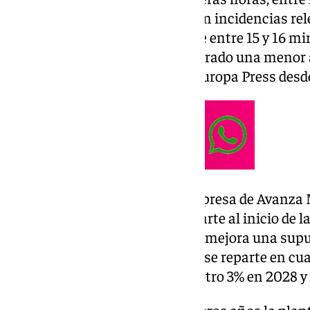
mañana, se han desarrollado sin incidencias rel
moviéndose en una horquilla de entre 15 y 16 mi
están cumpliendo y se ha registrado una menor a
jueves, según han detallado a Europa Press desd
La presidenta del comité de empresa de Avanza
(CCOO), ha lamentado por su parte al inicio de 
«intenta vender como una gran mejora una supues
ocultando que dicha propuesta se reparte en cua
un 4% en 2026, un 3% en 2027, otro 3% en 2028 y
«Es decir, durante los tres primeros años la plan