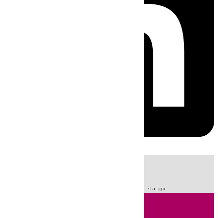
HOY
|
Incendios
Sucesos
Crisis Migratoria en Ceuta
Fútbol
LaLiga