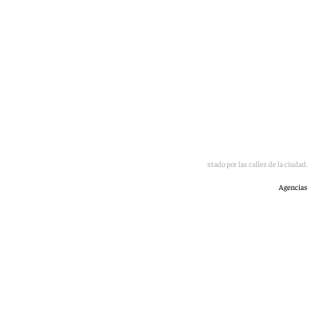
Los empleados del Metro de Granada se han manifestado por las calles de la ciudad.
Agencias
101 TV
viernes, 15 mayo 2026, 21:07
Compartir: