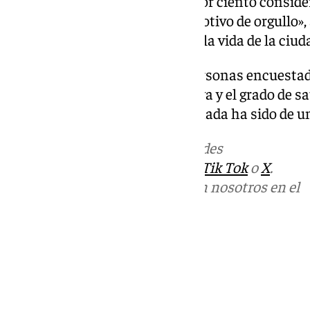
culturales en la ciudad y el 82 por ciento consid
herramienta de promoción y motivo de orgullo», 
alteraciones en el desarrollo de la vida de la ciud
Además, casi la mitad de las personas encuestad
celebración de la gala de los Goya y el grado de s
celebración de los Goya en Granada ha sido de un
Más noticias de
101TV
en las redes
sociales:
Instagram
,
Facebook
,
Tik Tok
o
X
.
Puedes ponerte en contacto con nosotros en el
correo
informativos@101tv.es
Tags:
Últimas noticias