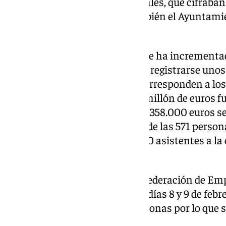
encima de las previsiones iniciales, que cifraba
euros», según ha detallado también el Ayuntami
prensa.
El impacto económico directo se ha increment
respeto al estudio preliminar al registrarse unos
euros, de los que 2,4 millones corresponden a los
organización de la gala; medio millón de euros f
patrocinadores, mientras que a 358.000 euros se 
estancia durante dos semanas de las 571 personas
pernocta de dos días de los 3.400 asistentes a l
euros.
Además, según los datos de la Federación de Em
durante el fin de semana de los días 8 y 9 de feb
hotelera granadina 26.000 personas por lo que s
6.481.800 euros.