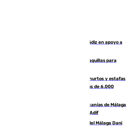
CIES NO moviliza a la provincia de Cádiz en apoyo a
la respuesta humanitaria de Ceuta
El mercado de Jerez refrigera sus taquillas para
facilitar las compras a sus visitantes
Detenida una pareja por presuntos hurtos y estafas
en Málaga tras ser descubiertos con más de 6.000
euros
Retrasos y cancelaciones en el Cercanías de Málaga
por una avería en la infraestructura de Adif
Isco, la nueva mascota del jugador del Málaga Dani
Lorenzo