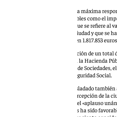
Especial atención ha dedicado la máxima respon
inducidos del estudio, con variables como el im
citado, y el valor contingente, «que se refiere al
la celebración del evento en la ciudad y que se h
estudio preliminar situándose en 1.817.853 euros
Asimismo, además de la generación de un total de
ha generado unos ingresos para la Hacienda Públ
referencia al pago del impuesto de Sociedades, e
productos y cotizaciones a la Seguridad Social.
En este sentido, Carazo l ha trasladado tambié
datos de la encuesta sobre la percepción de la c
Granada de los Goya que refleja el «aplauso unán
92 por ciento de los encuestados ha sido favorab