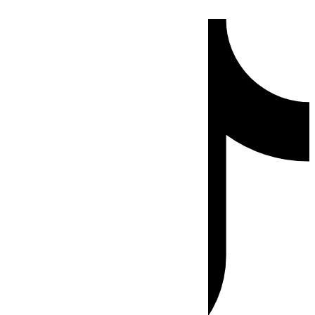
Ir
Tiktok
al
contenido