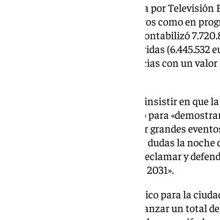
La gala de los Goya, retrasmitida por Televisión 
programas, tanto en informativos como en progr
según las tarifas publicitarias contabilizó 7.720
registró 751 informaciones referidas (6.445.532 e
monotorizado 667.818 l referencias con un valor
478.844 euros.
Además, la regidora ha vuelto a insistir en que la
cine español además ha servido para «demostrar
para organizar, acoger y celebrar grandes evento
culturales, por lo que sin lugar a dudas la noche
aval de incalculable valor para reclamar y defen
ser Capital Cultural Europea en 2031».
En paralelo, el impacto económico para la ciud
previsiones iniciales hasta «alcanzar un total de