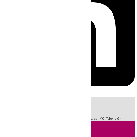
HOY
|
Fútbol
Primera División
Crisis Migratoria en Ceuta
LaLiga
101 Televisión