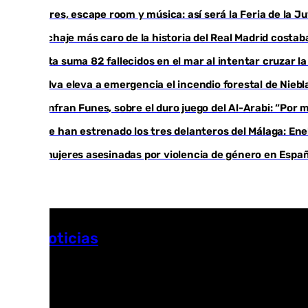
Talleres, escape room y música: así será la Feria de la 
El fichaje más caro de la historia del Real Madrid cost
Ceuta suma 82 fallecidos en el mar al intentar cruzar l
Huelva eleva a emergencia el incendio forestal de Niebl
Juanfran Funes, sobre el duro juego del Al-Arabi: “Por
Ya se han estrenado los tres delanteros del Málaga: Ene
35 mujeres asesinadas por violencia de género en Españ
Más noticias
Ver más >