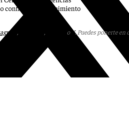
o confirmar el fallecimiento
tagram
,
Facebook
,
Tik Tok
o
X
. Puedes ponerte en 