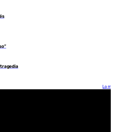
és
so”
 tragedia
Lo más visto >