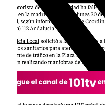
Un motorista de 38 años de edad ha fallecid
tráfico en la madrugada de este lunes 30 d
capital, según informa el Centro de Coordi
(Cecem)
112
Andalucía.
La
Policía Local
solicitó a las 04.35 horas a 
servicios sanitarios para atender a un moto
accidente de tráfico en la Plaza Humilladero 
estaban realizando maniobras de reanimac
Hasta el lugar se desplazó una UVI móvil d