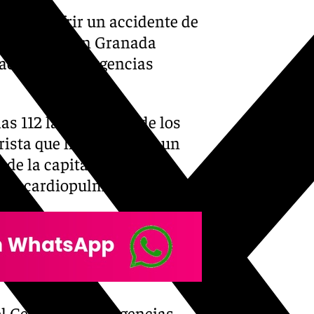
o tras sufrir un accidente de
e diciembre en Granada
nación de Emergencias
las 112 la activación de los
rista que había sufrido un
de la capital y al que
ión cardiopulmonar (RCP).
el Centro de Emergencias