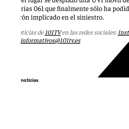
Sanitarias 061 que finalmente sólo ha podid
del varón implicado en el siniestro.
Más noticias de
101TV
en las redes sociales:
Ins
correo
informativos@101tv.es
Tags:
Últimas noticias