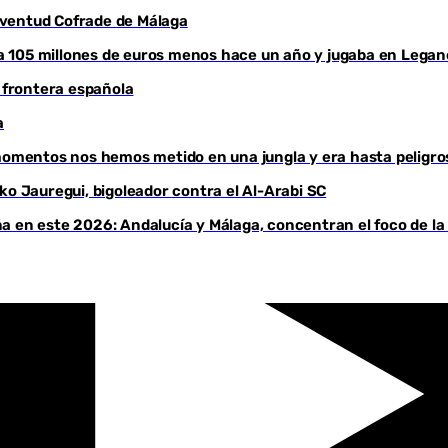
Juventud Cofrade de Málaga
aba 105 millones de euros menos hace un año y jugaba en Legan
a frontera española
a
 momentos nos hemos metido en una jungla y era hasta peligro
ko Jauregui, bigoleador contra el Al-Arabi SC
a en este 2026: Andalucía y Málaga, concentran el foco de la