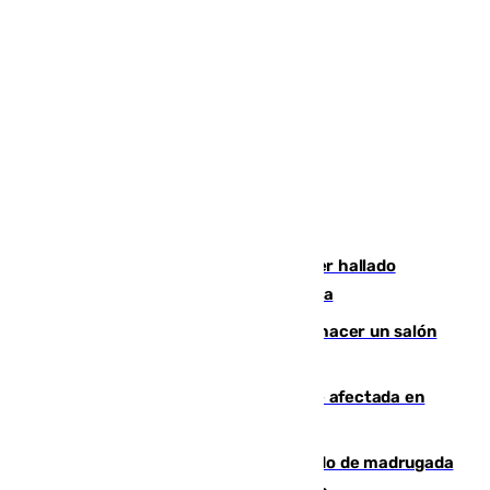
Muere un hombre de 58 años tras ser hallado
inconsciente en una piscina en Cómpeta
Un tribunal federal impide a Trump hacer un salón
de baile en la Casa Blanca
Incendios de Castellón: la superficie afectada en
Tírig roza las 400 hectáreas
Muere un peatón tras ser atropellado de madrugada