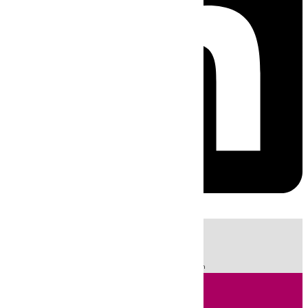
HOY
|
Sucesos
Fútbol
LaLiga
Incendios
Segunda División