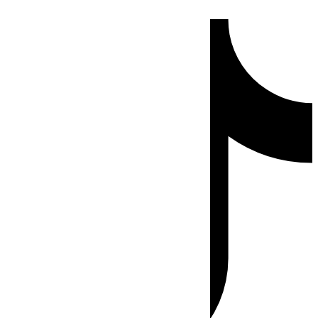
Ir
Tiktok
al
contenido