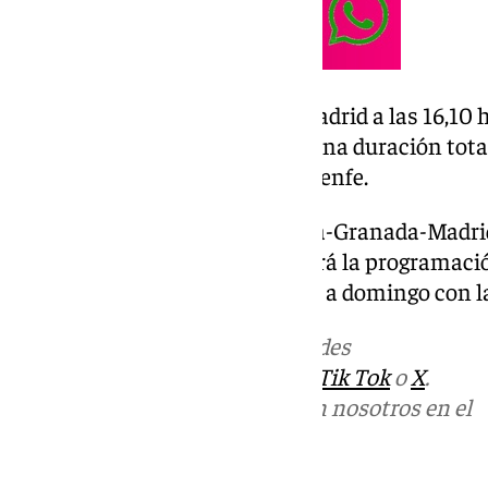
En sentido inverso, saldrá de Madrid a las 16,10
Granada a las 19,55 horas, con una duración total
minutos, han detallado desde Renfe.
Con este nuevo servicio Almería-Granada-Madrid
adicionales por semana y elevará la programaci
Madrid a 17.500 plazas de lunes a domingo con la
Más noticias de
101TV
en las redes
sociales:
Instagram
,
Facebook
,
Tik Tok
o
X
.
Puedes ponerte en contacto con nosotros en el
correo
informativos@101tv.es