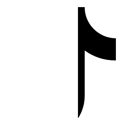
Ir
Tiktok
al
contenido