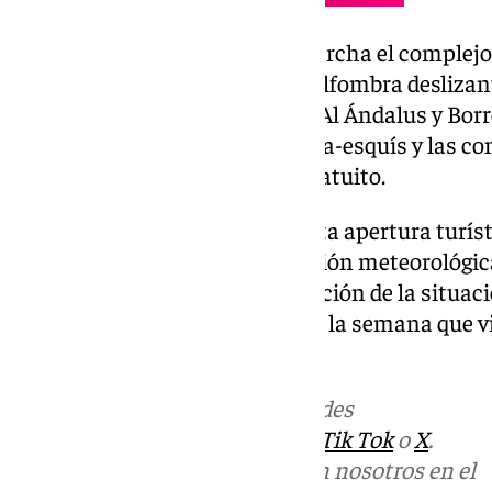
En Pradollano, se pondrá en marcha el complejo
el trineo Mirlo, toboganes con alfombra deslizan
la pista de hielo. Los alquileres Al Ándalus y Bo
hacer uso de las taquillas guarda-esquís y las c
de la plaza de Andalucía será gratuito.
Sierra Nevada ha optado por esta apertura turíst
condiciones de nieve y la previsión meteorológica
mantendrá hasta nueva evaluación de la situaci
de nieve en los primeros días de la semana que v
puente de la Constitución.
Más noticias de
101TV
en las redes
sociales:
Instagram
,
Facebook
,
Tik Tok
o
X
.
Puedes ponerte en contacto con nosotros en el