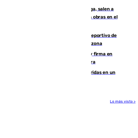
Los vecinos de Pedregalejo en Málaga, salen a
protestar en contra del resultado de las obras en el
paseo marítimo
Un incendio en un local del puerto deportivo de
Fuengirola genera una gran susto en la zona
Daniel Mérida derriba a Griekspoor y firma en
Montreal el mejor resultado de su carrera
Dos personas mueren y tres son heridas en un
accidente de tráfico en Utrera
Lo más visto >
Más noticias
Ver más >