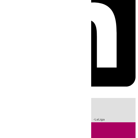
HOY
|
Incendios
Sucesos
Crisis Migratoria en Ceuta
Fútbol
LaLiga