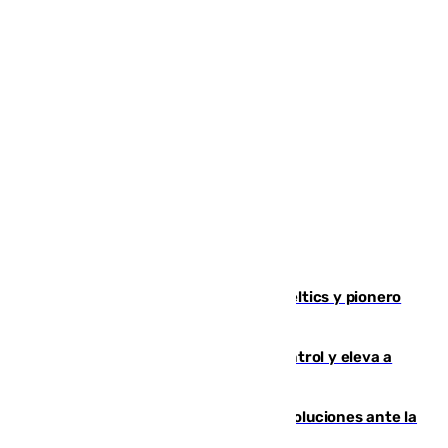
Muere Don Nelson, leyenda de los Celtics y pionero
desde el banquillo de la NBA
El incendio de Niebla avanza sin control y eleva a
8.000 las hectáreas afectadas
Más de 15.000 ceutíes claman por soluciones ante la
crisis migratoria