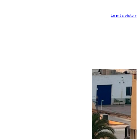
Lo más visto >
Más noticias
Ver más >