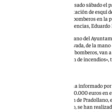
En paralelo, abría también el pasado sábado el 
Diputación de Granada en la estación de esquí de
España que tiene un parque de bomberos en la p
el diputado provincial de Emergencias, Eduardo
«De la mano de Cetursa, de la mano del Ayuntam
de los empresarios de Sierra Nevada, de la mano 
Diputación de Granada con sus bomberos, van a 
básico de prevención y extinción de incendios», t
Inversiones en Pradollano
El Ayuntamiento de Monachil ha informado por s
Cetursa, ha invertido más de 300.000 euros en 
conservación de la urbanización de Pradollano, 
actuaciones que, como cada año, se han realizad