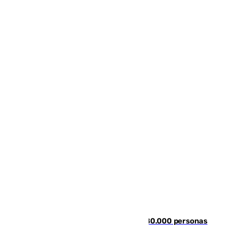
Nuevos datos de la crisis en Ceuta: 80.000 personas