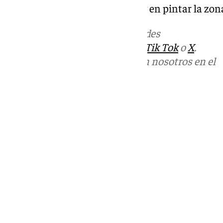
propios en señalización viaria y en pintar la zo
Más noticias de
101TV
en las redes
sociales:
Instagram
,
Facebook
,
Tik Tok
o
X
.
Puedes ponerte en contacto con nosotros en el
correo
informativos@101tv.es
Tags:
Últimas noticias