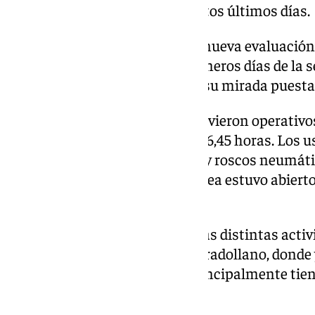
han venido manteniendo en estos últimos días.
Esta oferta se mantiene hasta nueva evaluación 
condiciones de nieve en los primeros días de la 
empresarios y usuarios tienen su mirada puesta 
Los dos medios mecánicos estuvieron operativos 
invierno, desde las 09,00 a las 16,45 horas. Los 
una zona de nieve para trineos y roscos neumáti
Borreguiles. También en esta área estuvo abierto
terraza.
Asimismo, estuvieron operativas distintas activ
Blanco, en la urbanización de Pradollano, donde
«buen número» de negocios, principalmente tien
las fuentes consultadas.