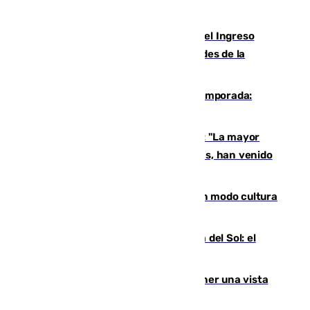
se colaron durante la entrada masiva
Cádiz aumenta un 15% en el cobro del Ingreso
Mínimo Vital junto a otras particularidades de la
provincia
La 'delicatessen' de Isco en la pretemporada:
pisadita y cañito ante el Bournemouth
Un testimonio del colapso en Ceuta: "La mayor
parte de los que han venido son víctimas, han venido
engañados"
Torrenueva Costa pone el verano en modo cultura
con actividades para todos los públicos
Este es el palmarés del Trofeo Costa del Sol: el
Málaga lidera la tabla con 12 triunfos
Estos son los mejores sitios para tener una vista
privilegiada del eclipse en Andalucía