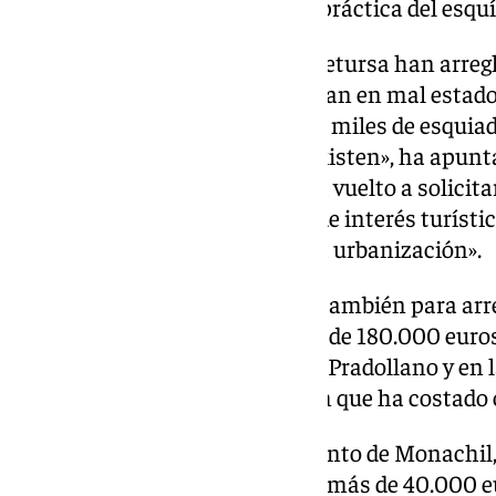
apertura de la estación para la práctica del esquí
El consistorio monachileño y Cetursa han arregl
urbanización, que se encontraban en mal estad
en Pradollano y transitadas por miles de esquiado
a los enormes desniveles que existen», ha apunta
una nota de prensa en la que ha vuelto a solicita
declaró a Monachil municipio de interés turístic
de que invierta más dinero en la urbanización».
Esta actuación, que ha servido también para arre
supuesto una inversión de más de 180.000 euro
llevado a cabo obras en la Plaza Pradollano y en 
Telesilla Parador, una actuación que ha costado 
Al mismo tiempo, el Ayuntamiento de Monachil, 
Servicios, también ha invertido más de 40.000 