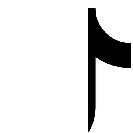
Ir
Tiktok
al
contenido