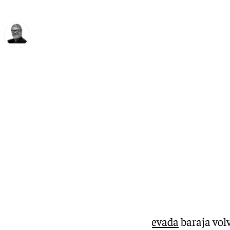
Francisco Marmolejo
miércoles, 4 diciembre 2024, 12:59
Compartir:
La estación de esquí de
Sierra Nevada
baraja volv