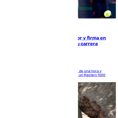
09.08.2026
Daniel Mérida derriba a Griekspoor y firma en
Montreal el mejor resultado de su carrera
El madrileño arrolla al neerlandés en poco más de una hora y
alcanza por primera vez los cuartos de final de un Masters 1000