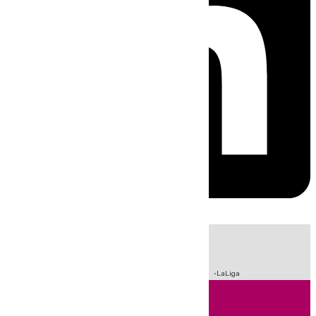
HOY
|
Sucesos
Incendios
Fútbol
Crisis Migratoria en Ceuta
LaLiga