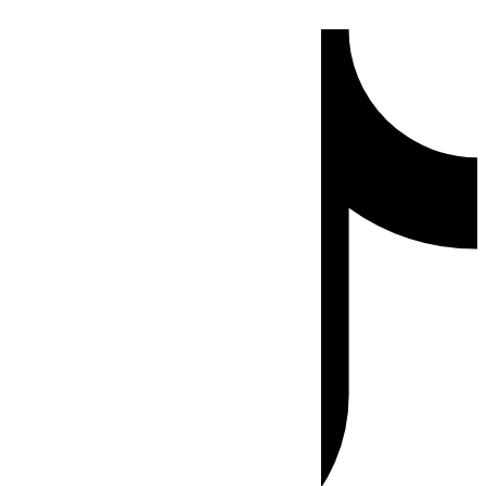
Ir
Tiktok
al
contenido