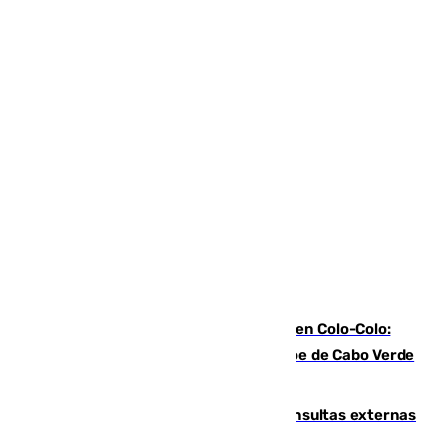
Vozinha, recibido como una estrella en Colo-Colo:
casi 30.000 aficionados arropan al héroe de Cabo Verde
en su presentación
Vithas Málaga crece en cirugías, consultas externas
y altas en el primer semestre de 2026