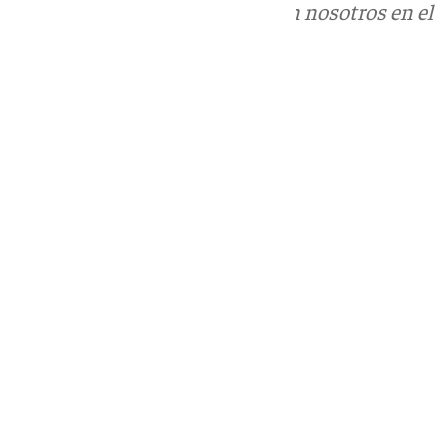
Puedes ponerte en contacto con nosotros en el
correo
informativos@101tv.es
Tags:
Últimas noticias