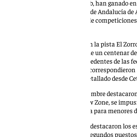
Camacho, del Nevada Sport Club, han ganado en 
14 de la primera fase de la Copa de Andalucía de 
que se ha abierto el calendario de competiciones 
granadina.
Los cuatro slalom disputados en la pista El Zorro
U14 y U16, convocaron a cerca de un centenar de
andaluces, junto con clubs procedentes de las fe
Navarra y Madrid. Las carreras correspondieron 
Trofeo Ski Club Granada, han detallado desde Ce
Castro y Camacho, que en noviembre destacaron 
Copa de España en Madrid Snow Zone, se impusi
Monachil y del Ski Club Granada para menores d
En esta franja de edad también destacaron los 
Club Alejandro López, con dos segundos puestos 