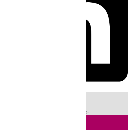
HOY
|
Fútbol
Sucesos
LaLiga
Guardia Civil
Primera División