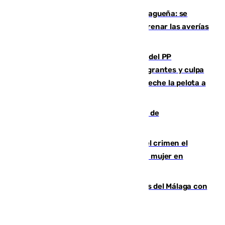
Mejoras del agua en la Axarquía malagueña: se
sustituye una tubería de 50 años para frenar las averías
de agua en El Borge y Almáchar
Bendodo asegura que los gobiernos del PP
"cumplirán la ley" sobre los menores migrantes y culpa
al Gobierno por "inestabilidad": "Que no eche la pelota a
las comunidades"
Una ONG malagueña ganará un año de
comunicación gratuita con Apecom
Confiesa en un diario ser el autor del crimen el
hombre en prisión por asesinato de una mujer en
Benahavís
Juanpe vuelve a los entrenamientos del Málaga con
el grupo de manera progresiva