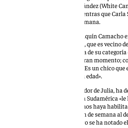
terceros; en féminas, Inés Fernández (White Ca
el único slalom que disputó, mientras que Carla 
segunda y tercera en el fin de semana.
José Morales, entrenador de Joaquín Camacho en
señalado que el joven esquiador, que es vecino de
actualmente el mejor de España de su categoría 
noviembre en Madrid; está un gran momento; c
victorias de este fin de semana. Es un chico que
técnica; es muy maduro para su edad».
Manolo Castro, padre y entrenador de Julia, ha 
de la esquiadora de Monachil en Sudamérica «le
sido fundamental que Cetursa nos haya habilit
junto al telesquí Zayas, y este fin de semana al d
pista más cómoda como El Zorro se ha notado el 