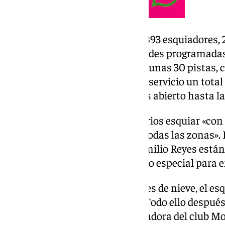
Este pasado domingo fueron 6.893 esquiadores, 
que participaron en las actividades programadas.
estipula la apertura prevista de unas 30 pistas,
23,5 kilómetros, a las que darán servicio un tota
abierto el telecabina Borreguiles abierto hasta la
Desde
Cetursa
piden a los usuarios esquiar «con
habiendo «escasez de nieve en todas las zonas». 
el telesquí Zayas y el telesilla Emilio Reyes está
estando la pista Morillas «en uso especial para
Además, debido a las condiciones de nieve, el e
permitido en la pista de El Río. Todo ello despué
en el ámbito deportivo, la esquiadora del club M