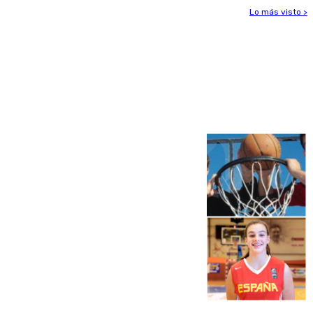
Lo más visto >
Más noticias
Ver más >