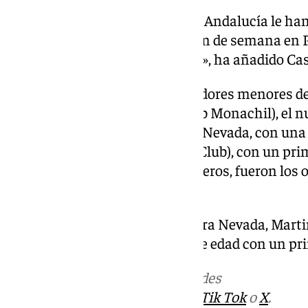
«Las dos victorias en la Copa de Andalucía le 
bien para afrontar el próximo fin de semana en 
donde hay mucha competencia», ha añadido Cas
En las dos carreras para esquiadores menores de
destacado fue David López (Club Monachil), el 
de grandes corredores de Sierra Nevada, con una
Marcos Pradilla (Nevada Sport Club), con un pri
(Ski Club Granada), con dos terceros, fueron los 
categoría masculina.
En mujeres, la corredora de Sierra Nevada, Mart
gran dominadora de su franja de edad con un pri
Más noticias de
101TV
en las redes
sociales:
Instagram
,
Facebook
,
Tik Tok
o
X
.