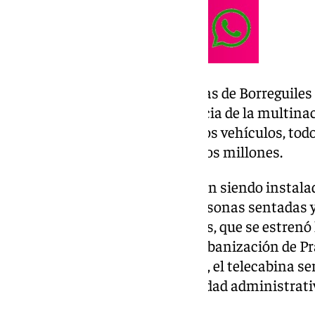
Durante el verano, las 80 cabinas de Borreguile
totalidad en la factoría en Francia de la multina
Leitner. Salvo la estructura de los vehículos, t
renovados, con un importe de dos millones.
Las cabinas, que estos días están siendo instala
tienen capacidad para ocho personas sentadas y
simular al telecabina Al Ándalus, que se estren
funciona en paralelo entre la urbanización de Pra
Borreguiles. Una vez instaladas, el telecabina se
y, tras ser revisado por la autoridad administrat
en funcionamiento.