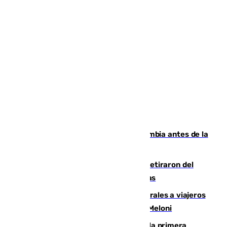
Felipe VI refuerza los lazos con Colombia antes de la
llegada del nuevo presidente
Fernando Calero y Carlos Dotor se retiraron del
encuentro contra el Ceuta con molestias
España restablece controles temporales a viajeros
procedentes de Italia como repuesta a Meloni
El Málaga cae ante el Ceuta y suma la primera