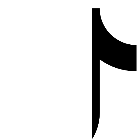
Ir
Tiktok
al
contenido