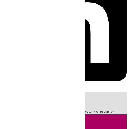
HOY
|
Fútbol
Primera División
LaLiga
Crisis Migratoria en Ceuta
101 Televisión