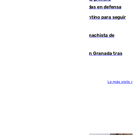
derrota de la pretemporada dejando dudas en defensa
Marruecos, la principal baza de Infantino para seguir
al frente de la FIFA
Pedro Sánchez condena el crimen machista de
Benahavís
Angustioso rescate de una familia en Granada tras
caer su coche por un terraplén
Lo más visto >
Más noticias
Ver más >