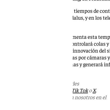
Destacan las seis pantallas con tiempos de cont
telecabinas Borreguiles y Al Ándalus, y en los te
Stadium.
En esta línea, la estación implementa esta tem
inteligencia artificial (IA), que controlará colas
remontes y zonas de acceso. La innovación del 
para procesar imágenes captadas por cámaras y 
IA analizará los flujos de personas y generará i
diferentes áreas de la estación.
Más noticias de
101TV
en las redes
sociales:
Instagram
,
Facebook
,
Tik Tok
o
X
.
Puedes ponerte en contacto con nosotros en el
correo
informativos@101tv.es