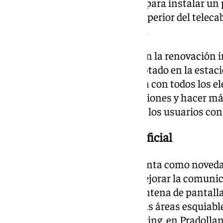
encuentra en ejecución la obra para instalar un
comida rápida en la estación superior del telecab
salida a las pista de Borreguiles.
También se trabaja estos días en la renovación i
sala de transición de esquí adaptado en la estaci
Ándalus. La instalación contará con todos los 
facilitar el trabajo de las fundaciones y hacer má
equipos de esquí adaptado para los usuarios con
Pantallas e Inteligencia Artificial
Por último, Sierra Nevada presenta como noveda
pantallas informativas para mejorar la comunica
la estación de esquí. Así a la veintena de pantall
Pradollano como en las distintas áreas esquiabl
pantallas en los accesos al parking, en Pradollan