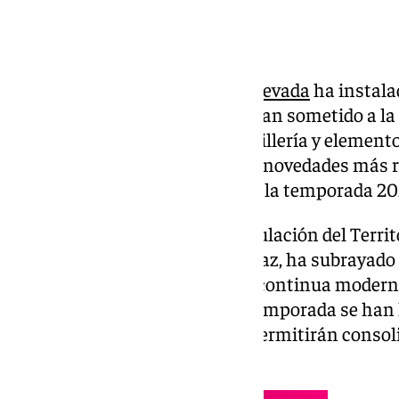
La estación de esquí de
Sierra Nevada
ha instala
telecabina Borreguiles, que se han sometido a la
cristales de policarbonato, tornillería y elemen
de este telecabina es una de las novedades más 
estación invernal granadina en la temporada 20
La consejera de Fomento, Articulación del Territ
presidenta de
Cetursa
, Rocío Díaz, ha subrayado
afronta la estación de esquí de continua moder
precisado que «sólo para esta temporada se han
ocho millones de euros que le permitirán conso
estaciones del Sur de Europa».