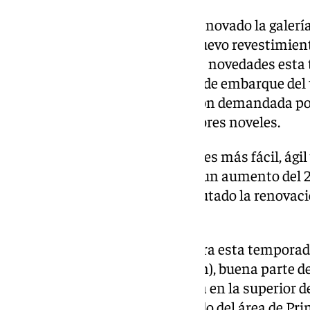
De manera simultánea, se ha renovado la galerí
al telecabina Borreguiles con nuevo revestimient
cartelería comercial. Otra de las novedades esta
remontes es la nueva alfombra de embarque del tel
de principiantes, una instalación demandada por
facilitar el acceso a los esquiadores noveles.
Con el nuevo embarque no sólo es más fácil, ágil 
Borreguiles I, sino que se prevé un aumento del 
transporte. También se ha ejecutado la renovación
telesilla Stadium.
Además, Sierra Nevada incorpora esta temporad
producida (de alta y baja presión), buena parte de
la pista Superverde, que arranca en la superior de
descender por el lateral izquierdo del área de Pri