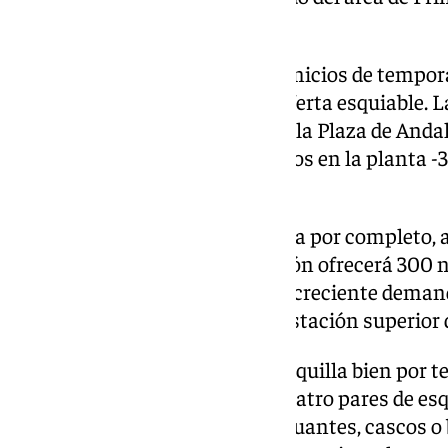
de dicho remonte.
Ello permitirá facilitar –en los inicios de tempor
Principiantes con una mayor oferta esquiable.
con novedades en el parking en la Plaza de Anda
de carga para vehículos eléctricos en la planta -3 
kilovatios).
Dicha planta ha sido reasfaltada por completo, as
planta -2. Igualmente, la estación ofrecerá 300 
automatizadas para atender la creciente demand
taquillas van instaladas en la estación superior 
El usuario podrá alquilar una taquilla bien por
día para poder guardar hasta cuatro pares de es
elementos adicionales (botas, guantes, cascos o