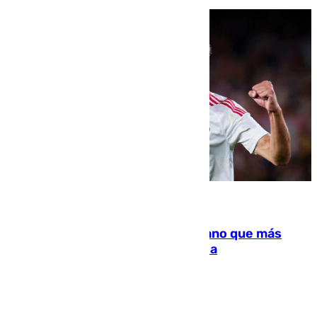
07.08.2026
Juanlu Sánchez, el sexto canterano que más
dinero deja en las arcas del Sevilla