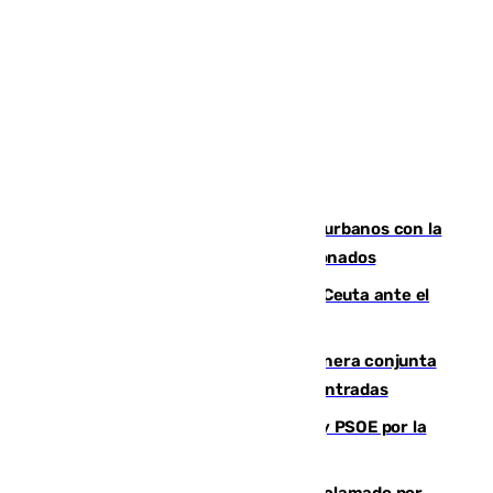
Cádiz despide seis «puntos negros» urbanos con la
orden de retirada para quioscos abandonados
La Armada suma cuatro buques en Ceuta ante el
aviso de un nuevo cruce el 15 de agosto
Guardia Civil y RFEF trabajan de manera conjunta
en el caso de las estafas de ventas de entradas
Vuelve el duelo dialéctico entre PP y PSOE por la
financiación de las autonomías
Detienen en Málaga a un fugitivo reclamado por