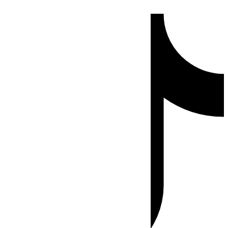
Ir
Tiktok
al
contenido