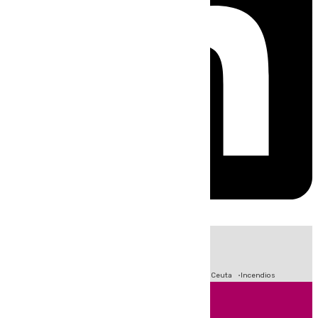
HOY
|
Fútbol
Sucesos
Primera División
Crisis Migratoria en Ceuta
Incendios