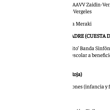
18.30 – 20.30 Coro Rociero de la AAVV Zaidin-Ver
de mayores cantores del Zaidin-Vergeles
20.30 – 21.30 Cuarteto de Cuerda Meraki
COLEGIO AVE MARIA CASA MADRE (CUESTA D
9.30 Cuento musical ‘El Principito’ Banda Sinfón
Entrada: Donativo de material escolar a benefici
Avemariano.
PLAZA DE LA MARIANA (Cruz Roja)
19.00 Oca Gigante de las Emociones (infancia y 
PASEO DEL SALÓN