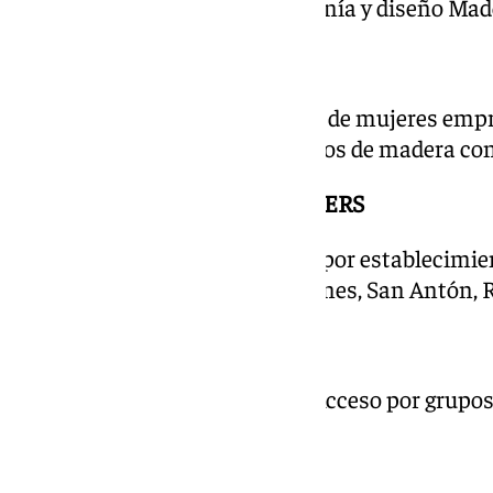
11.00 – 21.00 Muestra de artesanía y diseño Ma
PLAZA ISABEL LA CATÓLICA
9.00 – 21.00 Mercado artesanal de mujeres emp
Juega con LuddoPuzzle (30 juegos de madera co
RUTA COMERCIAL INFLUENCERS
11.00 – 23.00 Recorrido urbano por establecimie
Alhondiga, Puentezuelas, Mesones, San Antón, R
CAPILLA REAL
20.00 A 22.00 Visita Gratuita. Acceso por grupo
minutos.
CATEDRAL