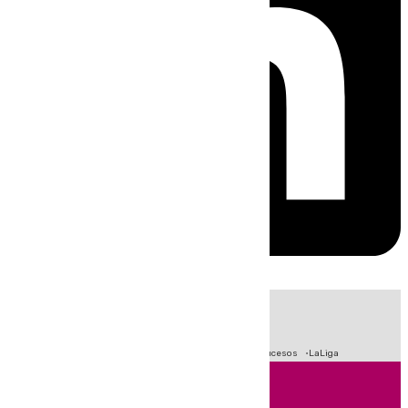
HOY
|
Fútbol
Primera División
Crisis Migratoria en Ceuta
Sucesos
LaLiga