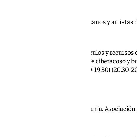
MIRADOR SAN NICOLÁS
9.00 – 21.00 Federación de Artesanos y artistas
PLAZA NUEVA
8:00 – 21:30 Exposición de vehículos y recursos d
Carpa informativa prevención de ciberacoso y bul
drones de la Unidad Aérea (19.10-19.30) (20.30-20
Exhibición Unidad Canina
PASEO DE LOS TRISTES
10:00 – 22:00 Mercado de artesanía. Asociación 
PLAZA DE LA ROMANILLA