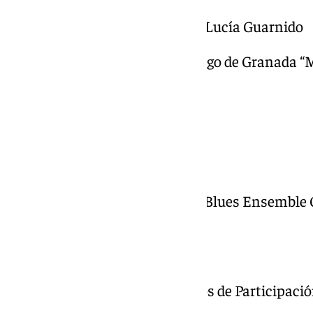
21.00 – 21.50 Escuela de Danza Lucía Guarnido
22.00 – 22.45 Asociación de Tango de Granada “M
PATIO DEL AYUNTAMIENTO
19.00 Federación de Coros
PLACETA DE CAUCHILES
19.00 Conjunto Coral de Jazz & Blues Ensemble
Casual Burguer
PLAZA DE LA UNIVERSIDAD
17.30 – 18.30 Coros de los centros de Participac