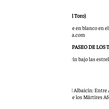
inscripción.
PLAZA NUEVA (Junto a Pilar del Toro)
20.00 Cuenta-cuentos: La noche en blanco en el 
Reservas: www.albaicin-granada.com
PUENTE DE LAS CHIRIMÍAS – PASEO DE LOS 
21.00 Cuenta-cuentos: El Albaicín bajo las estre
www.albaicin-granada.com
CARMEN DE LOS MÁRTIRES
18.00 Visita guiada: Jardines del Albaicín: Entre
encuentro: Puerta del Carmen de los Mártires Af
www.albaicin-granada.com