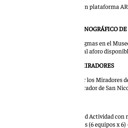
Aforo: 100 personas ( reservas en plataforma ARE
Museo)
MUSEO ARQUEOLÓGICO Y ETNOGRÁFICO DE
8.30 – 20.30 La noche de los enigmas en el Mus
6 años Acceso libre supeditada al aforo dispon
GRANADA A TRAVÉS DE SUS MIRADORES
18.00 – 21.00 Ruta nocturna por los Miradores 
inscripción. Se comienza en Mirador de San Nic
URBEX MISTERY
17.00 – 20.30 Centro de la Ciudad Actividad con 
del Centro Histórico 36 personas (6 equipos x 6) 