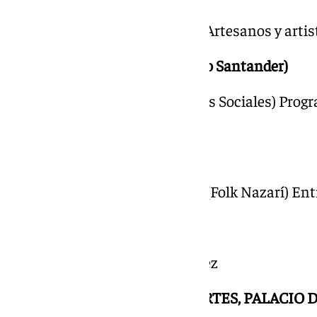
9.00 – 21.00 Federación Red de Artesanos y arti
PUERTA REAL (altura del Banco Santander)
9.00 Carpa explicativa (Servicios Sociales) Pro
adicciones
MUSEO CASA DE LOS TIROS
9.00 Concierto del Trío Darach (Folk Nazarí) Ent
BIBLIOTECA DE ANDALUCÍA
21.30 Concierto de Popi González
SALA IV MUSEO DE BELLAS ARTES, PALACIO 