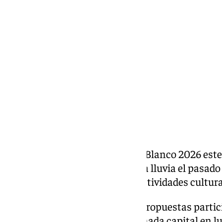
101 TV
lunes, 13 abril 2026, 14:19
Compartir:
Granada celebrará la Noche en Blanco 2026 este
que se tuviera que aplazar por la lluvia el pasado 
una amplia programación de actividades culturale
Música, danza, exhibiciones y propuestas partic
durante toda la jornada en Granada capital en lu