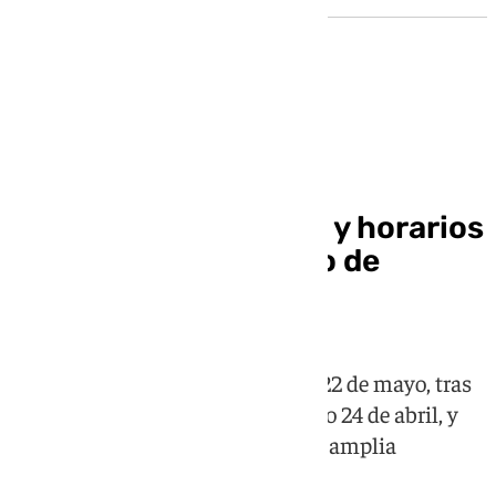
Cultura
Todas las actividades y horarios
de la Noche en Blanco de
Granada 2026
Esta edición se celebra el viernes 22 de mayo, tras
ser aplazada por la lluvia el pasado 24 de abril, y
volverá a llenar las calles con una amplia
programación