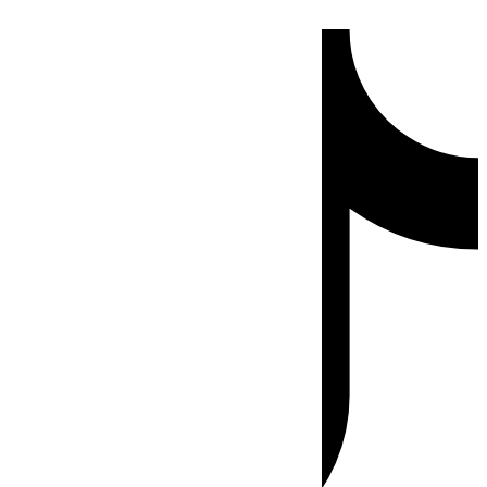
Ir
Tiktok
al
contenido