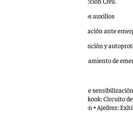
10.00 a 13.00 Bomberos y Protección Civil.
Taller de emergencias y primeros auxilios
Demostración de rescate y actuación ante emer
Espacio divulgativo sobre prevención y autopro
Exposición de vehículos y equipamiento de eme
19.00 Exhibiciones de Deportes
▪ Badminton ▪ Ebone: Circuito de sensibilización
línea: Circuito de agilidad ▪ Balakook: Circuito d
entrenamiento ▪ Sloc: Exhibicion ▪ Ajedrez: Exhi
participación
SAN NICOLÁS