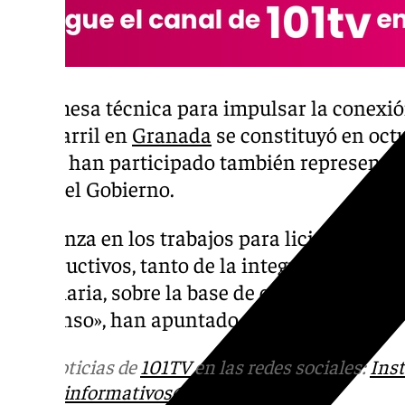
Esta mesa técnica para impulsar la conexión
ferrocarril en
Granada
se constituyó en octu
jueves han participado también representan
desde el Gobierno.
Se avanza en los trabajos para licitar este 
constructivos, tanto de la integración como 
ferroviaria, sobre la base de que se pueda «
consenso», han apuntado.
Más noticias de
101TV
en las redes sociales:
Ins
correo
informativos@101tv.es