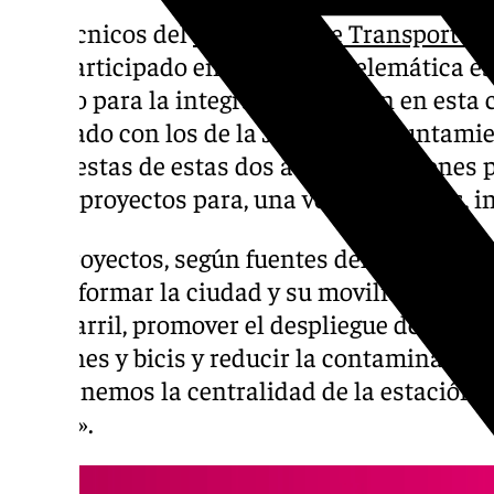
Los técnicos del
Ministerio de Transportes 
han participado en la reunión telemática es
trabajo para la integración del tren en est
abordado con los de la Junta y el Ayuntami
propuestas de estas dos administraciones p
de los proyectos para, una vez analizadas, i
Son proyectos, según fuentes del Ministerio
«transformar la ciudad y su movilidad al me
ferrocarril, promover el despliegue de zonas
peatones y bicis y reducir la contaminación
mantenemos la centralidad de la estación 
actual».