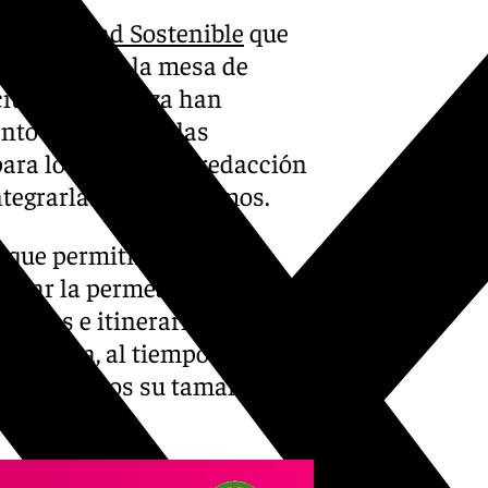
y Movilidad Sostenible
que
te jueves de la mesa de
a ciudad andaluza han
ento de Granada las
ara los pliegos de redacción
ntegrarlas en los mismos.
, que permitirán
jorar la permeabilidad del
 verdes e itinerarios para
 acústica, al tiempo que
y duplicamos su tamaño