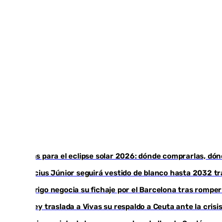
Gafas para el eclipse solar 2026: dónde comprarlas, dó
Vinícius Júnior seguirá vestido de blanco hasta 2032 tr
Rodrigo negocia su fichaje por el Barcelona tras romper
El Rey traslada a Vivas su respaldo a Ceuta ante la crisi