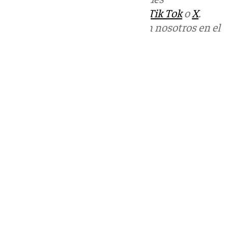
sociales:
Instagram
,
Facebook
,
Tik Tok
o
X
.
Puedes ponerte en contacto con nosotros en el
correo
informativos@101tv.es
Tags:
Últimas noticias