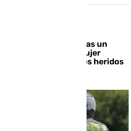
Un hombre se fuga tras un
accidente con una mujer
muerta y tres menores heridos
en Guadahortuna