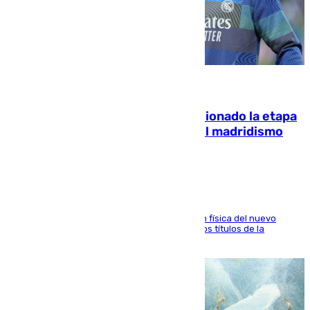
06.08.2026
El malagueño Brahim afronta ilusionado la etapa
con Mourinho y considera que «el madridismo
está contento con mi fútbol»
El atacante malagueño destaca la preparación física del nuevo
cuerpo técnico y fija como meta pelear todos los títulos de la
temporada