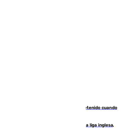
Mata a su expareja en Murcia y es detenido cuando
huía hacia Granada
El Boreham Wood, equipo de la quinta liga inglesa,