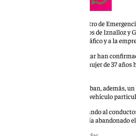
Acto seguido se dio aviso al Centro de Emergenci
movilizado a los equipos médicos de Iznalloz y
Iznalloz, a la Guardia Civil de Tráfico y a la emp
Los efectivos desplazados al lugar han confirmado
intentos de reanimación, una mujer de 37 años ha
accidente.
En el turismo accidentado viajaban, además, un
niños fueron evacuados por un vehículo particula
La Guardia Civil continúa buscando al conductor 
los operativos al accidente, había abandonado el 
Más noticias de
101TV
en las redes