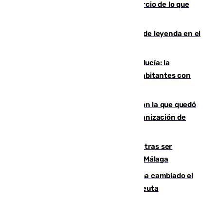
rechaza una oferta equivalente a un tercio de lo que
vale el club por un jugador
La familia Hernangómez: un legado de leyenda en el
mundo del baloncesto
Nuevo récord de población en Andalucía: la
comunidad supera los 8,7 millones de habitantes con
una alta tasa de extranjeros
Agrede sexualmente a una mujer con la que quedó
por Instagram: dos años prisión e indemnización de
9.000 euros
Un turista de 17 años, hospitalizado tras ser
atropellado a propósito en el Centro de Málaga
De bocadillos a lentejas y pollo: así ha cambiado el
menú de los militares desplegados en Ceuta