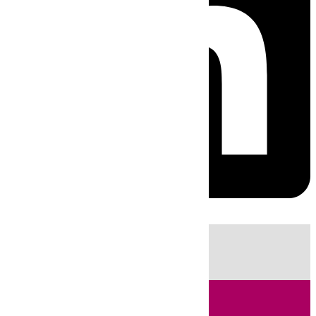
HOY
|
Fútbol
Sucesos
Cádiz
Política
LaLiga