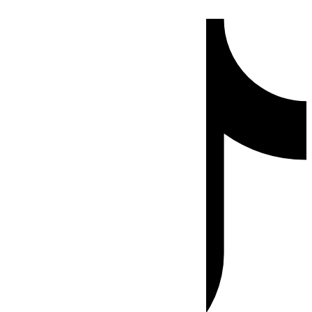
Ir
Tiktok
al
contenido