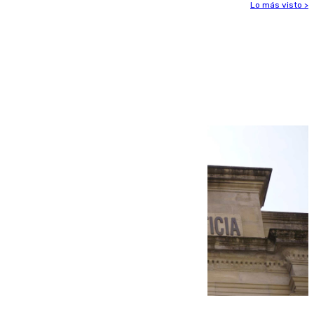
Lo más visto >
Más noticias
Ver más >