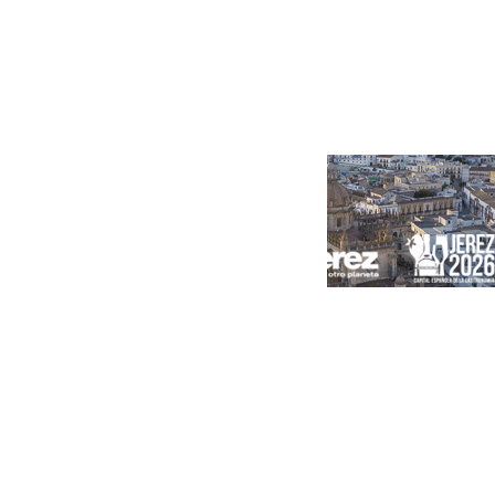
Portada
Andalucía
Sevilla
Málaga
Granada