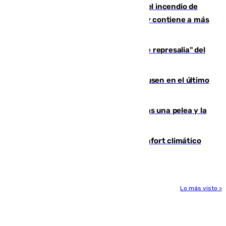
340 personas más desalojadas por el incendio de
Niebla, que mantiene a 410 evacuadas y contiene a más
de 500 efectivos trabajando
Italia responde ante las "medidas de represalia" del
Gobierno de Sánchez
El Sevilla se desinfla ante el Leverkusen en el último
ensayo (1-2)
Tensión en la prisión de Alhaurín tras una pelea y la
incautación de un punzón
Málaga contabiliza 148 zonas de confort climático
para enfrentar las altas temperaturas
Lo más visto >
Más noticias