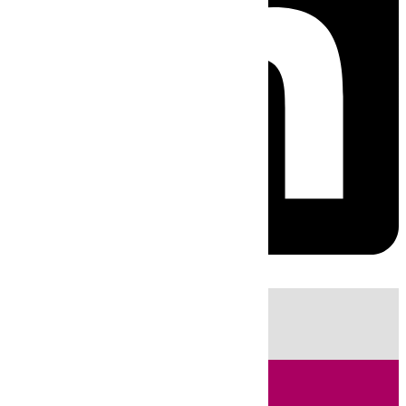
HOY
|
Sucesos
Guardia Civil
Fútbol
LaLiga
Incendios