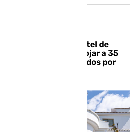
Un incendio en un hotel de
Atarfe obliga a desalojar a 35
personas y 7 intoxicados por
humo