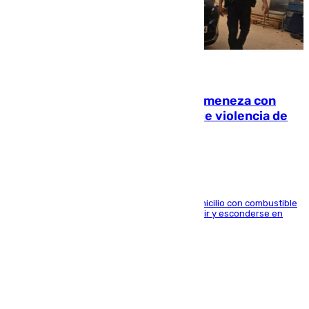
08.08.2026
Retiene a su mujer en su casa y ameneza con
quemar la vivienda: nuevo caso de violencia de
género en Málaga
El arrestado, de 54 años, habría rociado el domicilio con combustible
y habría impedido salir a la víctima antes de huir y esconderse en
una casa cercana