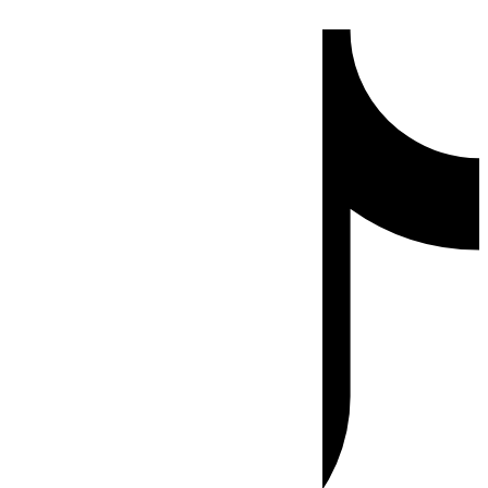
Ir
Tiktok
al
contenido