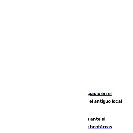
Las marca internacionales ganan espacio en el
Centro de Málaga: La Tagliatella abre en el antiguo local
de Vox Sports Bar
Moreno pide extremar la precaución ante el
incendio de Niebla, que supera las 4.000 hectáreas