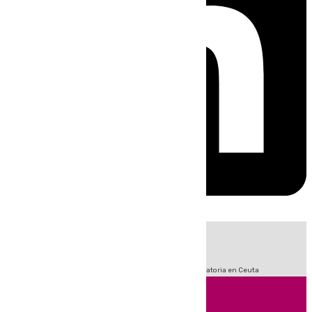
HOY
|
Fútbol
Sucesos
LaLiga
Primera División
Crisis Migratoria en Ceuta