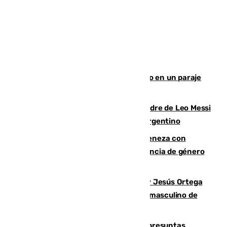
Los Bomberos combaten un incendio en un paraje
de Granada
Muere a los 68 años Jorge Messi, padre de Leo Messi
y pieza fundamental en la carrera del argentino
Retiene a su mujer en su casa y ameneza con
quemar la vivienda: nuevo caso de violencia de género
en Málaga
Dos sevillanos de oro: Manuel Cruz y Jesús Ortega
ganan el campeonato del mundo sub19 masculino de
remo
Un juzgado de Ceuta investiga seis presuntas