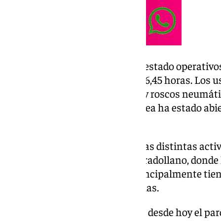
Ambos medios mecánicos han estado operativos 
invierno, desde las 09,00 a las 16,45 horas. Los 
una zona de nieve para trineos y roscos neumáti
Borreguiles. También en esta área ha estado abie
con terraza.
Asimismo, han estado operativas distintas activ
Blanco, en la urbanización de Pradollano, donde
«buen número» de negocios, principalmente tien
explicado las fuentes consultadas.
En paralelo, ha abierto también desde hoy el pa