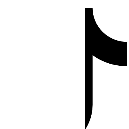
Ir
Tiktok
al
contenido