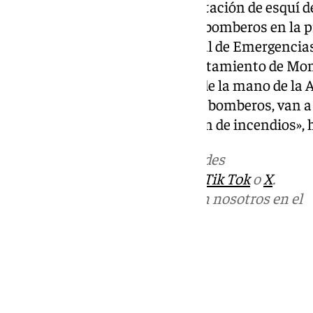
Diputación de Granada en la estación de esquí de
España que tiene un parque de bomberos en la p
destacado el diputado provincial de Emergencia
de Cetursa, de la mano del Ayuntamiento de Mona
empresarios de Sierra Nevada, de la mano de la A
Diputación de Granada con sus bomberos, van a 
básico de prevención y extinción de incendios», 
Más noticias de
101TV
en las redes
sociales:
Instagram
,
Facebook
,
Tik Tok
o
X
.
Puedes ponerte en contacto con nosotros en el
correo
informativos@101tv.es
Tags:
Últimas noticias