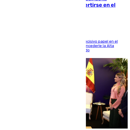
Comunidad Valenciana tras convertirse en el
héroe del Mundial
El futbolista de Foios asume el cargo tras su decisivo papel en el
Mundial y el Consell anuncia que propondrá concederle la Alta
Distinción de la Generalitat junto a Álex Grimaldo