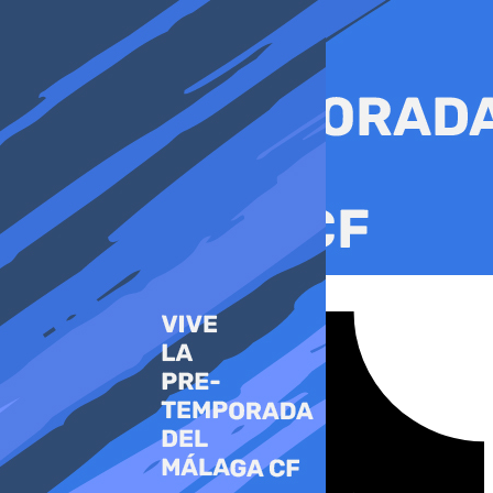
Ir
al
contenido
Tiktok