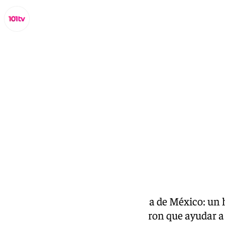
Miguel Alfonso
miércoles, 5 noviembre 2025, 17:30
Compartir:
Agresión obscena a la presidenta de México: un h
Los efectivos de seguridad tuvieron que ayudar 