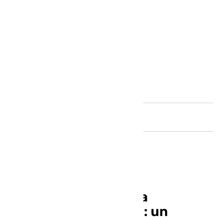
Andalucía
Agresión obscena a la
presidenta de México: un