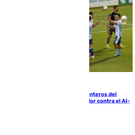
06.08.2026
Ya se han estrenado los tres delanteros del
Málaga: Eneko Jauregui, bigoleador contra el Al-
Arabi SC