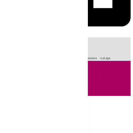
HOY
|
Fútbol
Primera División
Crisis Migratoria en Ceuta
Sucesos
LaLiga
Andalucía