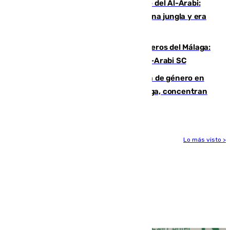
Juanfran Funes, sobre el duro juego del Al-Arabi:
“Por momentos nos hemos metido en una jungla y era
hasta peligroso”
Ya se han estrenado los tres delanteros del Málaga:
Eneko Jauregui, bigoleador contra el Al-Arabi SC
35 mujeres asesinadas por violencia de género en
España en este 2026: Andalucía y Málaga, concentran
el foco de la tragedia
Lo más visto >
Más noticias
Ver más >