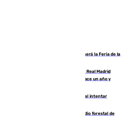
Talleres, escape room y música: así será la Feria de la
Juventud Cofrade de Málaga
El fichaje más caro de la historia del Real Madrid
costaba 105 millones de euros menos hace un año y
jugaba en Leganés
Ceuta suma 82 fallecidos en el mar al intentar
cruzar la frontera española
Huelva eleva a emergencia el incendio forestal de
Niebla