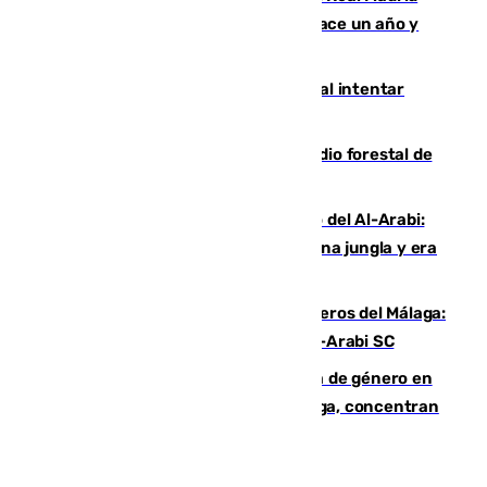
costaba 105 millones de euros menos hace un año y
jugaba en Leganés
Ceuta suma 82 fallecidos en el mar al intentar
cruzar la frontera española
Huelva eleva a emergencia el incendio forestal de
Niebla
Juanfran Funes, sobre el duro juego del Al-Arabi:
“Por momentos nos hemos metido en una jungla y era
hasta peligroso”
Ya se han estrenado los tres delanteros del Málaga:
Eneko Jauregui, bigoleador contra el Al-Arabi SC
35 mujeres asesinadas por violencia de género en
España en este 2026: Andalucía y Málaga, concentran
el foco de la tragedia