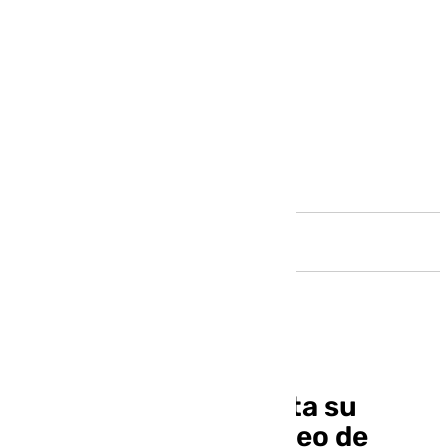
Andalucía
La Esperanza presenta su
logotipo para el Jubileo de