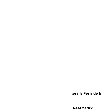
Talleres, escape room y música: así será la Feria de la
Juventud Cofrade de Málaga
El fichaje más caro de la historia del Real Madrid