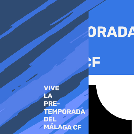
Ir
al
contenido
Tiktok