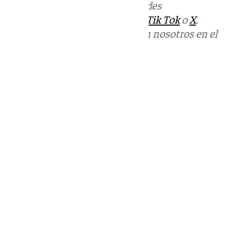
Más noticias de
101TV
en las redes
sociales:
Instagram
,
Facebook
,
Tik Tok
o
X
.
Puedes ponerte en contacto con nosotros en el
correo
informativos@101tv.es
Tags:
Últimas noticias