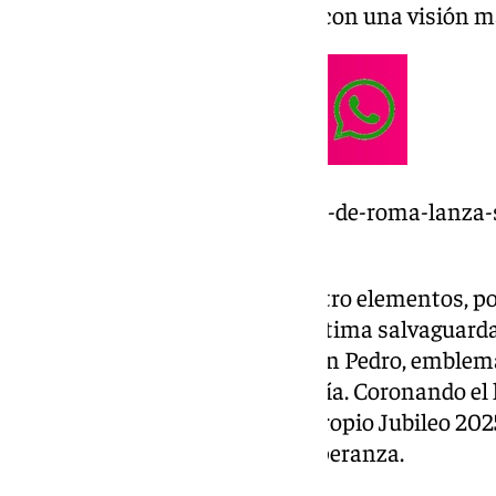
la cultura clásica romana pero con una visión
https://www.101tv.es/el-jubileo-de-roma-lanza
cofradesenroma-com/
El logo está compuesto por cuatro elementos, po
representa a la Esperanza, la última salvaguard
entrelazada con las llaves de San Pedro, emblema 
actos y de la propia Archicofradía. Coronando el 
Pedro del Vaticano, origen del propio Jubileo 202
propio y característico de la Esperanza.