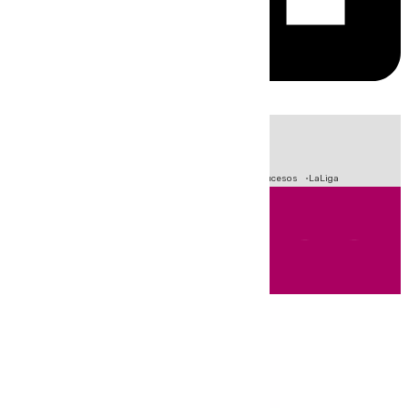
HOY
|
Fútbol
Primera División
Crisis Migratoria en Ceuta
Sucesos
LaLiga
Andalucía