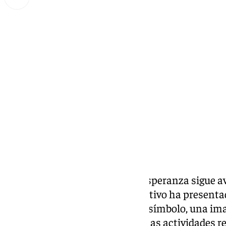
Lynx Devs
miércoles, 6 noviembre 2024, 10:17
Compartir:
La Archicofradía del Paso y la Esperanza sigue 
Cofradías en Roma
. Por este motivo ha presenta
imagotipo que combina texto y símbolo, una ima
imagen reconocible para todas las actividades r