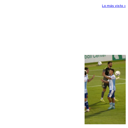
Lo más visto >
Más noticias
Ver más >