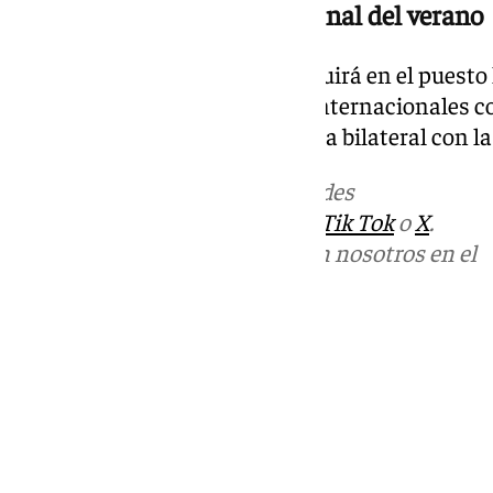
Seguirá en el puesto hasta final del verano
Starmer ha confirmado que seguirá en el puesto 
espera que participe cumbres internacionales com
8 de julio en Ankara y para la cita bilateral con l
Más noticias de
101TV
en las redes
sociales:
Instagram
,
Facebook
,
Tik Tok
o
X
.
Puedes ponerte en contacto con nosotros en el
correo
informativos@101tv.es
Tags:
Últimas noticias