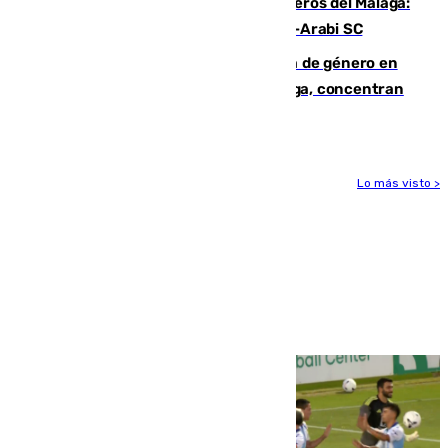
Ya se han estrenado los tres delanteros del Málaga:
Eneko Jauregui, bigoleador contra el Al-Arabi SC
35 mujeres asesinadas por violencia de género en
España en este 2026: Andalucía y Málaga, concentran
el foco de la tragedia
Lo más visto >
Más noticias
Ver más >