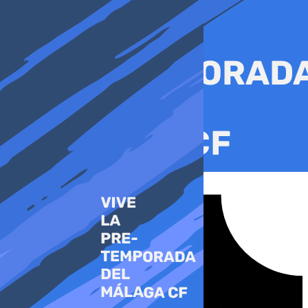
Ir
al
contenido
Tiktok