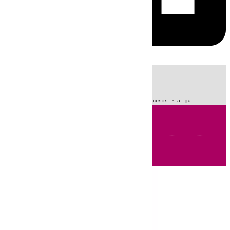
HOY
|
Fútbol
Primera División
Crisis Migratoria en Ceuta
Sucesos
LaLiga
Andalucía