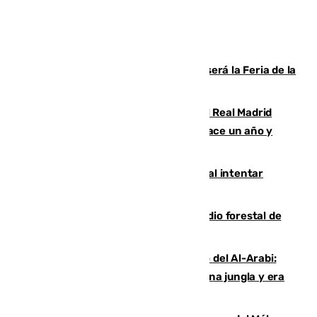
Talleres, escape room y música: así será la Feria de la
Juventud Cofrade de Málaga
El fichaje más caro de la historia del Real Madrid
costaba 105 millones de euros menos hace un año y
jugaba en Leganés
Ceuta suma 82 fallecidos en el mar al intentar
cruzar la frontera española
Huelva eleva a emergencia el incendio forestal de
Niebla
Juanfran Funes, sobre el duro juego del Al-Arabi:
“Por momentos nos hemos metido en una jungla y era
hasta peligroso”