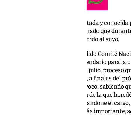
La acción ha sido más que meditada y conocida po
hacerlo oficial, StaRmer ha afirmado que duran
anteponer el interés de Reino Unido al suyo.
Por el momento, Starmer ha pedido Comité Nacio
Laborista que establezca un calendario para la 
la sucesión para el próximo 9 de julio, proceso 
receso parlamentario de verano, a finales del p
sucesor mi apoyo total e inequívoco, sabiendo 
que es mucho más fuerte y justa de la que hered
durante su discurso. Una vez abandone el cargo,
que se centrará «en el trabajo más importante, s
«el mejor padre que pueda».