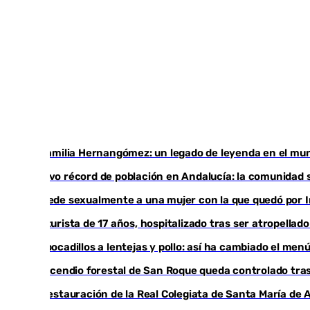
La familia Hernangómez: un legado de leyenda en el mu
Nuevo récord de población en Andalucía: la comunidad s
Agrede sexualmente a una mujer con la que quedó por I
Un turista de 17 años, hospitalizado tras ser atropellad
De bocadillos a lentejas y pollo: así ha cambiado el men
El incendio forestal de San Roque queda controlado tras
La restauración de la Real Colegiata de Santa María de 