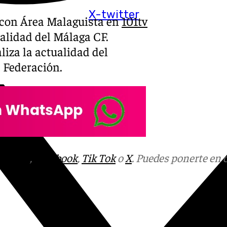
X-twitter
a con Área Malaguista en
101tv
alidad del Málaga CF.
iza la actualidad del
a Federación.
tagram
,
Facebook
,
Tik Tok
o
X
. Puedes ponerte en 