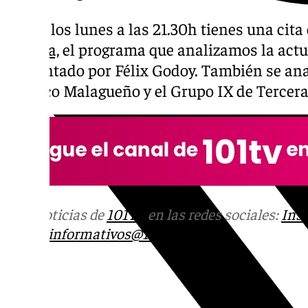
Todos los lunes a las 21.30h tienes una cit
Málaga,
el programa que analizamos la actu
Presentado por Félix Godoy. También se anal
Atlético Malagueño y el Grupo IX de Tercer
Más noticias de
101TV
en las redes sociales:
Ins
correo
informativos@101tv.es
Tags: