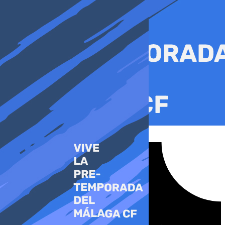
Ir
al
contenido
Tiktok