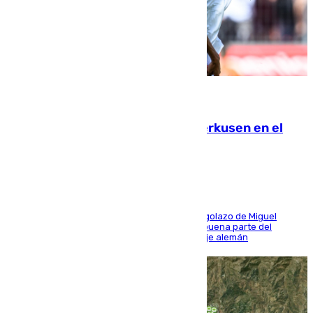
08.08.2026
El Sevilla se desinfla ante el Leverkusen en el
último ensayo (1-2)
El conjunto de Luis García se adelantó con un golazo de Miguel
Sierra y ofreció buenas sensaciones durante buena parte del
encuentro, pero acabó cediendo ante el empuje alemán