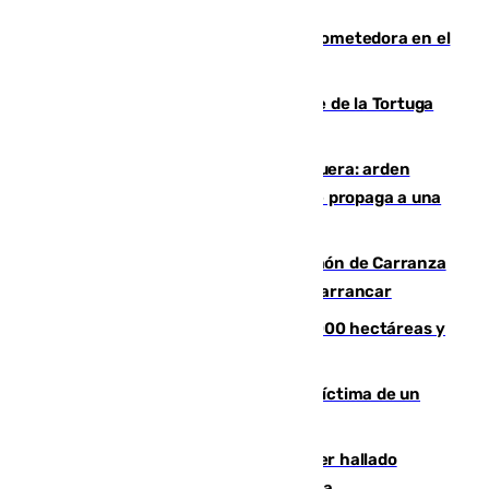
El año 2007, una generación muy prometedora en el
mundo del fútbol
Incendio forestal en el paraje Monte de la Tortuga
de Málaga
Incendio en un vertedero de Antequera: arden
chatarra, muebles y palets y el fuego se propaga a una
zona de monte
Las Palmas conquista el Trofeo Ramón de Carranza
y somete a un Cádiz que no termina de arrancar
El incendio de Niebla alcanza las 8.000 hectáreas y
mantiene desalojadas a 474 personas
El tenista checho Lehecka, nueva víctima de un
Rafa Jódar que está siendo imparable
Muere un hombre de 58 años tras ser hallado
inconsciente en una piscina en Cómpeta