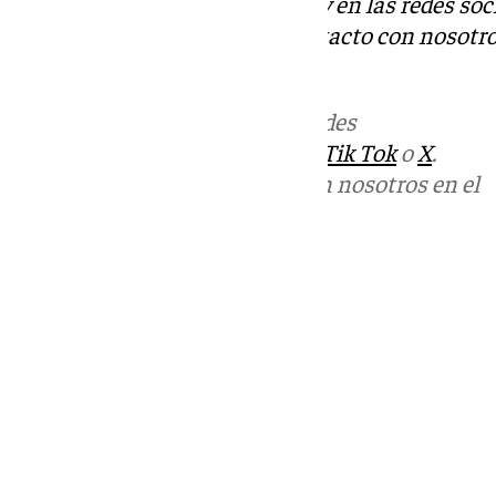
Descubre más noticias de 101Tv en las redes soc
Tok
o
X
. Puedes ponerte en contacto con nosotro
informativos@101tv.es
.
Más noticias de
101TV
en las redes
sociales:
Instagram
,
Facebook
,
Tik Tok
o
X
.
Puedes ponerte en contacto con nosotros en el
correo
informativos@101tv.es
Tags:
Últimas noticias