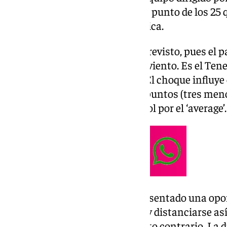
visita al Burgos
, que le deja a un punto de los 25 
permanencia de forma telemática.
La jornada terminó antes e lo previsto, pues el 
aplazado por fuertes rachas de viento. Es el Tene
a las 21:00 horas del domingo. El choque influye e
Málaga, pues el Dépor tiene 21 puntos (tres meno
superaría a los de la Costa del Sol por el ‘average’.
El resto de resultados había presentado una opo
pudiese escalar varios puestos y distanciarse así
hecho el empate le surte el efecto contrario. La 