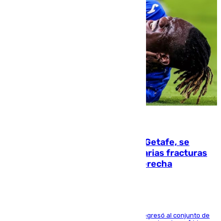
08.08.2026
Christantus Uche, delantero del Getafe, se
perderá toda la temporada por varias fracturas
en los ligamentos de su rodilla derecha
El centrocampista reconvertido en atacante regresó al conjunto de