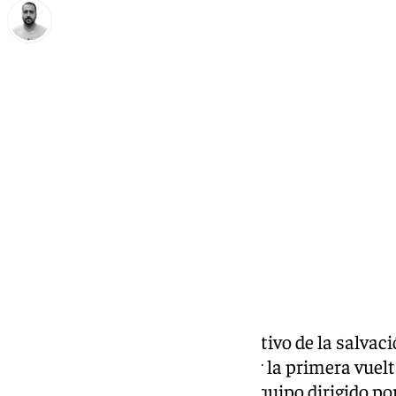
Pedro Jiménez
domingo, 15 diciembre 2024, 20:47
Compartir:
El Málaga roza la mitad del objetivo de la salva
falta de dos partidos para cerrar la primera vuel
el último punto cosechado. El equipo dirigido por