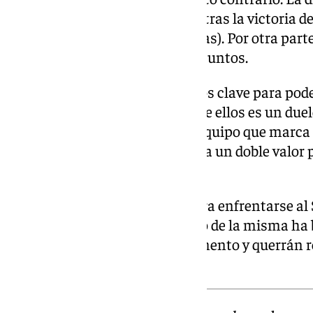
se ha reducido a cuatro puntos tras la victoria d
(próximo rival de los malaguistas). Por otra parte
ascenso se mantienen en seis puntos.
Al Málaga le quedan dos partidos clave para pod
las mejores sensaciones. Uno de ellos es un duel
permanencia ante el Eldense, equipo que marca
Es por eso que la victoria tendría un doble valo
jornada es más complicada.
El Málaga viajará a Asturias para enfrentarse al 
empezar la jornada y al término de la misma ha b
de Gijón no llegan en buen momento y querrán r
partido del año.