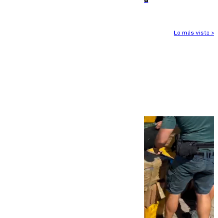
Lo más visto >
Más noticias
Ver más >