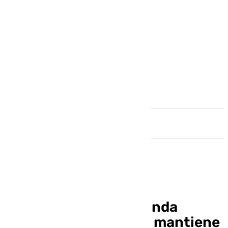
Andalucía
Clasificación de Segunda
División: el Málaga se mantiene