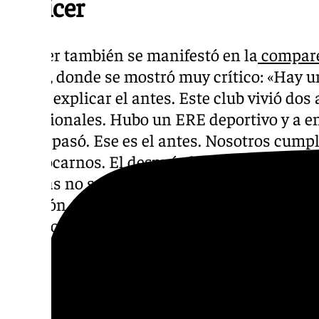
Pellicer
Pellicer también se manifestó en la
compare
Dépor
, donde se mostró muy crítico: «Hay u
puedo explicar el antes. Este club vivió dos
profesionales. Hubo un ERE deportivo y a 
lo que pasó. Ese es el antes. Nosotros cum
equivocarnos. El después lo va a marcar aho
normas no son para todos iguales. Veremos
decisión que se tome. Se abre otra vía para
fue uno de los momentos de mayor crisis de l
https://www.101tv.es/sergio-pellicer-critic
son-iguales-para-todos/