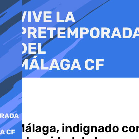
Ir
al
contenido
El Málaga, indignado con