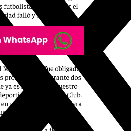
s futbolistas por exceder el
tidad falló y cumplió.
l MCF también fue obligado a
s profesionales durante dos
 ya es historia de nuestro
eportivo grave para el Club.
 en una situación financiera
unda y con un serio peligro
e su estructura y el apoyo
 mantuvieron a flote al