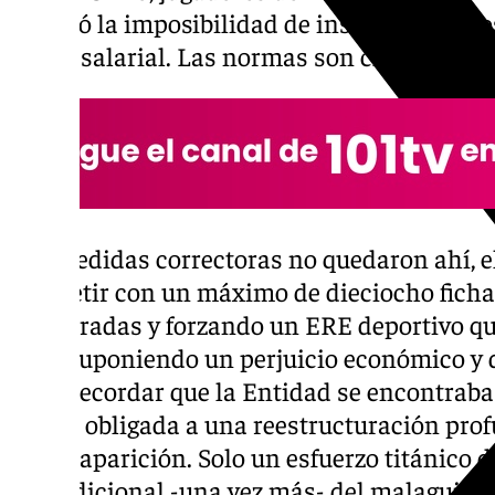
asumió la imposibilidad de inscribir a vario
límite salarial. Las normas son claras, la En
Las medidas correctoras no quedaron ahí, e
competir con un máximo de dieciocho ficha
temporadas y forzando un ERE deportivo que
país, suponiendo un perjuicio económico y d
Cabe recordar que la Entidad se encontraba
límite, obligada a una reestructuración prof
de desaparición. Solo un esfuerzo titánico d
incondicional -una vez más- del malaguismo