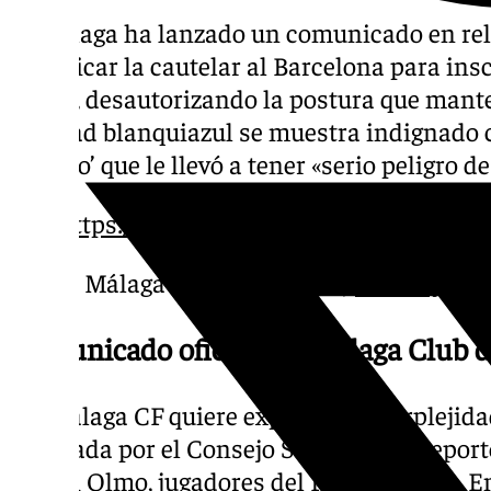
El Málaga ha lanzado un comunicado en rela
de aplicar la cautelar al Barcelona para ins
Víctor, desautorizando la postura que mant
Entidad blanquiazul se muestra indignado c
‘castigo’ que le llevó a tener «serio peligro 
.
https://t.co/BzzAsEpqnl
— Málaga CF (@MalagaCF)
January 10,
Comunicado oficial del Málaga Club d
«El Málaga CF quiere expresar su perplejida
adoptada por el Consejo Superior de Deporte
y Dani Olmo, jugadores del FC Barcelona. En