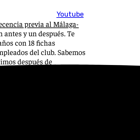
Youtube
cencia previa al Málaga-
n antes y un después. Te
 años con 18 fichas
empleados del club. Sabemos
plimos después de
ra. Está claro que las
 qué pasa después de la
 todos. Nosotros cumplimos y
a historia del club».
o-cautelar-barca-normas-no-