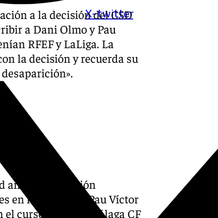
ción a la decisión del CSD
X-twitter
cribir a Dani Olmo y Pau
enían RFEF y LaLiga. La
on la decisión y recuerda su
de desaparición».
 2025
e Fútbol
d ante la resolución
s en los casos de Pau Víctor
 el curso 19/20, el Málaga CF