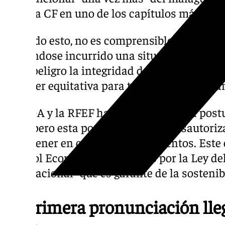
Málaga CF en uno de los capítulos más difíci
Por todo esto, no es comprensible la inscri
habiéndose incurrido una situación similar
serio peligro la integridad de la competició
debe ser equitativa para todos los participa
LALIGA y la RFEF han mantenido una postur
2019, pero esta posición del CSD desautoriz
al no tener en cuenta sus argumentos. Este 
Control Económico -protegido por la Ley del
internacional- que es garante de la sostenib
La primera pronunciación lleg