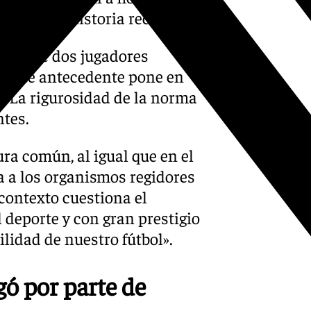
les de su historia reciente.
pción de dos jugadores
. Este antecedente pone en
n. La rigurosidad de la norma
ntes.
a común, al igual que en el
a a los organismos regidores
contexto cuestiona el
 deporte y con gran prestigio
ilidad de nuestro fútbol».
ó por parte de