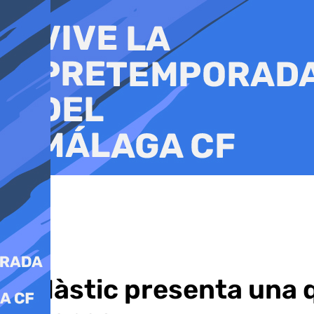
Ir
al
contenido
El Nàstic presenta una q