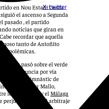
rtido en Nou Estadi Costa
X-twitter
siguió el ascenso a Segunda
l pasado , el partido
ando noticias que giran en
 Cabe recordar que aquella
 famoso tanto de Antoñito
nes polémicas.
n lo que pasó sobre el verde
ado una denuncia por vía
irectiva del Gimnàstic de
nal contra Eder Mallo,
tre los catalanes y el
Málaga
e perjudicado por el arbitraje