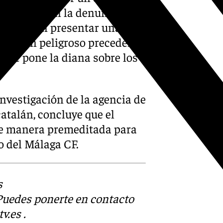
 respaldarían la denuncia. De
mer club en presentar una
tando un peligroso precedente
 se pone la diana sobre los
vestigación de la agencia de
atalán, concluye que el
 de manera premeditada para
o del Málaga CF.
s
 Puedes ponerte en contacto
v.es
.