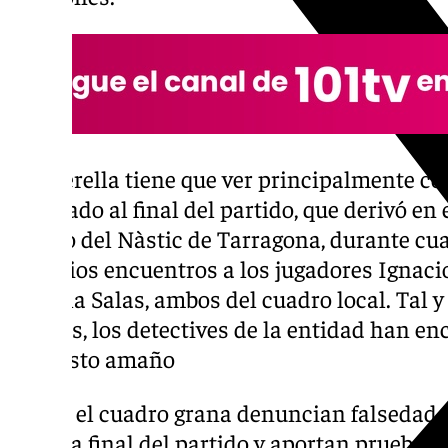
La querella tiene que ver principalmente con
colegiado al final del partido, que derivó en 
campo del Nàstic de Tarragona, durante cua
de varios encuentros a los jugadores Ignaci
Concha Salas, ambos del cuadro local. Tal 
fuentes, los detectives de la entidad han e
supuesto amaño
Desde el cuadro grana denuncian falsedad e
Mallo a final del partido y aportan pruebas