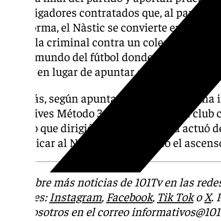
investigadores contratados que, al parecer,
esta forma, el Nàstic se convierte en el pri
querella criminal contra un colegiado, sen
en un mundo del fútbol donde, normalmente,
jueces en lugar de apuntar al campo.
Además, según apunta La Vanguardia, una in
detectives Método 3 contratada por el club c
árbitro que dirigió el Nàstic-Màlaga actuó
perjudicar al Nàstic, favoreciendo el ascens
Descubre más noticias de 101Tv en las rede
sociales:
Instagram
,
Facebook
,
Tik Tok
o
X
.
con nosotros en el correo
informativos@101t