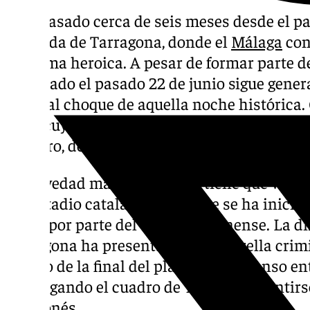
Han pasado cerca de seis meses desde el pa
Dourada de Tarragona, donde el
Málaga
con
de forma heroica. A pesar de formar parte de
disputado el pasado 22 de junio sigue gener
torno al choque de aquella noche histórica.
final, cuyo desenlace llegó en el 122′ con el
Cordero, desencadenó en un sinfín de accio
La novedad más reciente no tiene que ver co
del estadio catalán, puesto que se ha inici
penal por parte del club tarraconense. La d
Tarragona ha presentado una querella crimi
árbitro de la final del play-off de ascenso en
CF
, alegando el cuadro de Tarragona sentirs
del leonés.