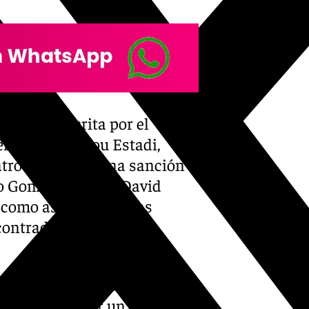
 el acta escrita por el
el cierre del Nou Estadi,
tro partidos y una sanción
o González Ruiz y David
y como aseguran varias
ncontrado pruebas del
n el acta redactado por Eder
 cosechadas por un equipo de