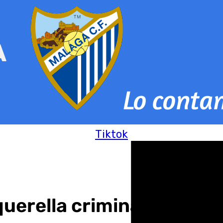
Tiktok
uerella criminal contra e