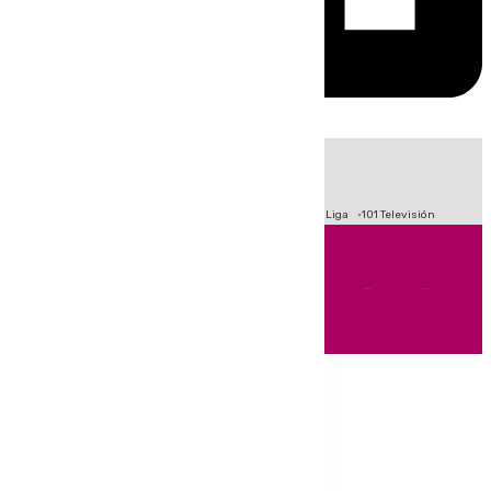
HOY
|
Fútbol
Primera División
Crisis Migratoria en Ceuta
LaLiga
101 Televisión
Andalucía