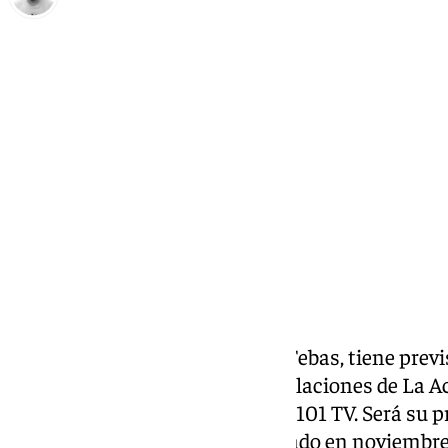
Pedro Jiménez
sábado, 25 enero 2025, 19:52
Compartir:
El presidente de LaLiga, Javier Tebas, tiene prev
miércoles, 29 de enero, las instalaciones de La A
Málaga CF, según pudo conocer 101 TV. Será su p
deportivo blanquiazul, inaugurado en noviembre 