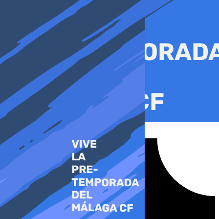
Ir
al
contenido
Tiktok