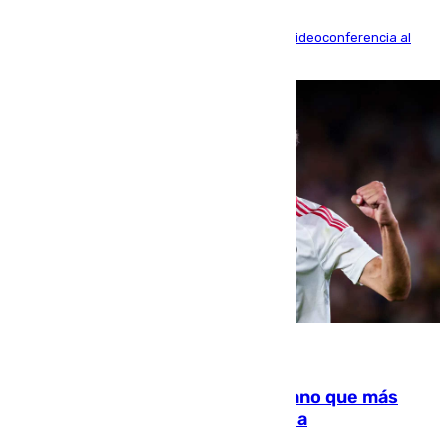
La mayoría de las comparecencias serán por videoconferencia al
residir los familiares fuera de España
07.08.2026
Juanlu Sánchez, el sexto canterano que más
dinero deja en las arcas del Sevilla