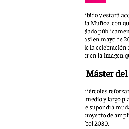
El presidente de LaLiga será recibido y estará 
judicial del Málaga CF, José María Muñoz, con q
buena relación y a quien ha elogiado públicamen
labor al frente del club. Ocurrió así en mayo de
Muñoz en un acto en el marco de la celebración 
Rosaleda, tal y como se puede ver en la imagen
Clase magistral en el Máster de
La nueva cita de este próximo miércoles reforzará
la entidad de La Rosaleda, que a medio y largo 
números para adaptarse a lo que supondrá muda
temporadas si sale adelante el proyecto de ampl
para ser sede del Mundial de fútbol 2030.