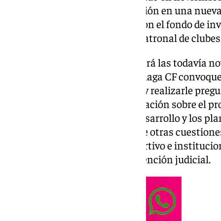
aún está obras para su ampliación en una nueva f
del acuerdo general de LaLiga con el fondo de in
relación entre el proyecto y la patronal de clubes
Durante su visita, Tebas recorrerá las todavía n
Academia y se espera que el Málaga CF convoqu
para que puedan grabar el acto y realizarle preg
para conocer por tanto su valoración sobre el pr
impacto del fondo CVC en su desarrollo y los pla
clubes como el Málaga CF. Entre otras cuestione
general de la entidad en lo deportivo e instituci
cumplirse cinco años de intervención judicial.