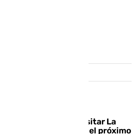
Andalucía
Javier Tebas prevé visitar La
Academia del Málaga el próximo