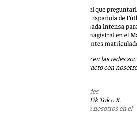
Será otro tema interesante por el que preguntar
vicepresidente de la Federación Española de Fút
pasado diciembre. Será una jornada intensa par
por la tarde ofrecerá una clase magistral en el 
Málaga CF, sólo para los estudiantes matriculado
Descubre más noticias de 101Tv en las redes soc
Tok
o
X
. Puedes ponerte en contacto con nosotro
informativos@101tv.es
Más noticias de
101TV
en las redes
sociales:
Instagram
,
Facebook
,
Tik Tok
o
X
.
Puedes ponerte en contacto con nosotros en el
correo
informativos@101tv.es
Tags: