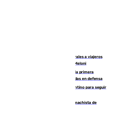
España restablece controles temporales a viajeros
procedentes de Italia como repuesta a Meloni
El Málaga cae ante el Ceuta y suma la primera
derrota de la pretemporada dejando dudas en defensa
Marruecos, la principal baza de Infantino para seguir
al frente de la FIFA
Pedro Sánchez condena el crimen machista de
Benahavís