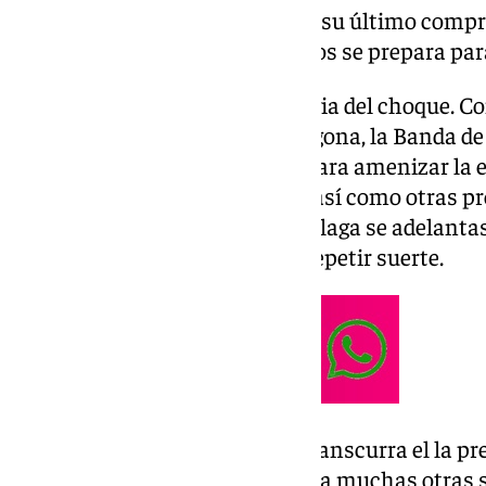
próximo 18 de diciembre jugará su último compr
Eldense (21.15 horas)
y Martiricos se prepara para
El plato fuerte llegará en la previa del choque. C
play-off ante el Nàstic de Tarragona, la Banda d
recorrerá la banda del estadio para amenizar la
varias canciones malaguistas, así como otras pr
15 de junio sirvió para que el Málaga se adelanta
que en esta ocasión buscarán repetir suerte.
No será la única novedad que transcurra el la pr
pues el club costasoleño prepara muchas otras s