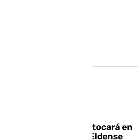
Andalucía
La banda del Cautivo tocará en
la previa del Málaga-Eldense