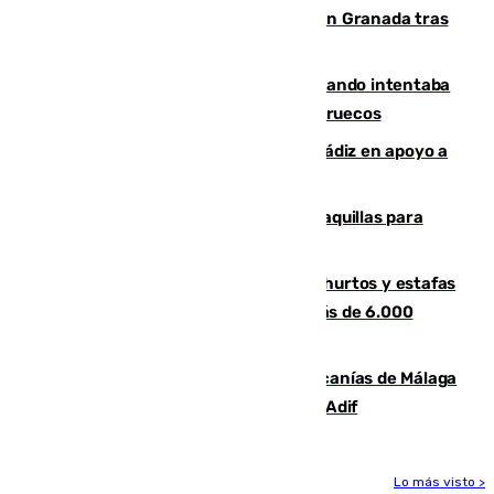
Angustioso rescate de una familia en Granada tras
caer su coche por un terraplén
Fallece un joven tras caer al mar cuando intentaba
entrar en parapente a Ceuta desde Marruecos
CIES NO moviliza a la provincia de Cádiz en apoyo a
la respuesta humanitaria de Ceuta
El mercado de Jerez refrigera sus taquillas para
facilitar las compras a sus visitantes
Detenida una pareja por presuntos hurtos y estafas
en Málaga tras ser descubiertos con más de 6.000
euros
Retrasos y cancelaciones en el Cercanías de Málaga
por una avería en la infraestructura de Adif
Lo más visto >