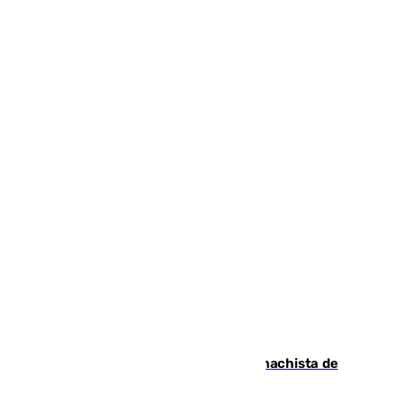
Pedro Sánchez condena el crimen machista de
Benahavís