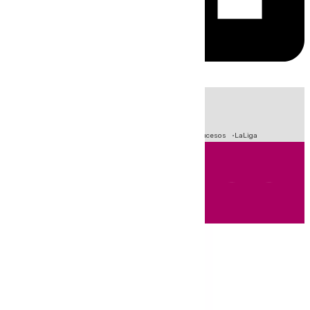
HOY
|
Fútbol
Primera División
Crisis Migratoria en Ceuta
Sucesos
LaLiga
Andalucía