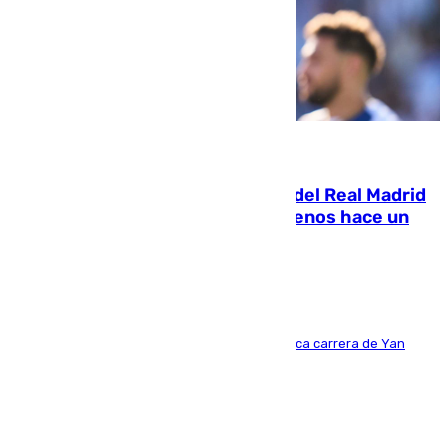
07.08.2026
El fichaje más caro de la historia del Real Madrid
costaba 105 millones de euros menos hace un
año y jugaba en Leganés
Del filial pepinero a récord absoluto: la meteórica carrera de Yan
Diomande en solo doce meses