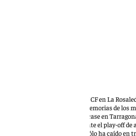
Ignacio Pérez
lunes, 16 diciembre 2024, 18:52
Compartir:
Se acaba el 2024 para el Málaga CF en La Rosal
marcado para siempre en las memorias de los m
histórico gol de Cordero se marcase en Tarragona
grandes noches de gestas durante el play-off de
partidos de un equipo que tan sólo ha caído en t