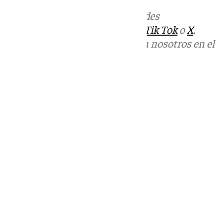
Más noticias de
101TV
en las redes
sociales:
Instagram
,
Facebook
,
Tik Tok
o
X
.
Puedes ponerte en contacto con nosotros en el
correo
informativos@101tv.es
Tags:
Últimas noticias