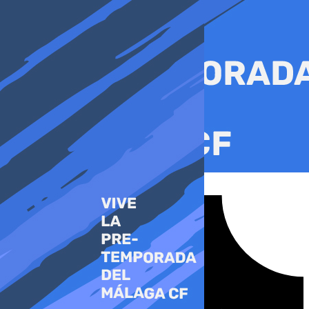
Ir
al
contenido
Tiktok