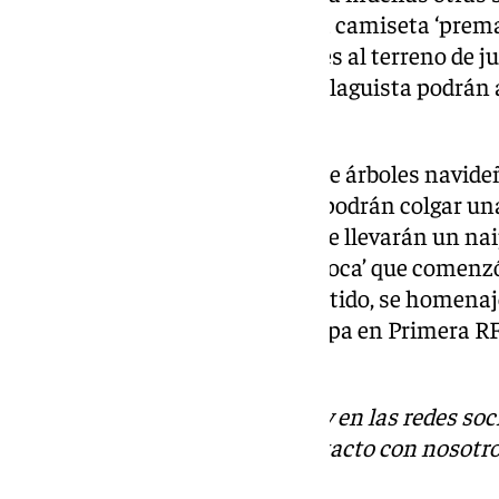
Entre ellas estará el sorteo de la camiseta ‘pre
la que saltarán los blanquiazules al terreno de j
que deseen acudir al templo malaguista podrán a
que poder participar en esa rifa.
Por último, el club repartirá siete árboles navide
estadio, donde sus aficionados podrán colgar una 
Todos aquellos que participen se llevarán un na
especial a la ya famosa ‘gitana loca’ que comenzó
Además, en el minuto 12 del partido, se homenaje
indudable apoyo durante su etapa en Primera RF
ascenso.
Descubre más noticias de 101Tv en las redes soc
Tok
o
X
. Puedes ponerte en contacto con nosotro
informativos@101tv.es