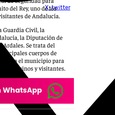
cal de Seguridad para
X-twitter
ito del Rey, uno de los
isitantes de Andalucía.
 Guardia Civil, la
alucía, la Diputación de
e Ardales. Se trata del
principales cuerpos de
cia en el municipio para
n de vecinos y visitantes.