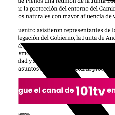
Salón de Plenos una reunión de la Junta Lo
abordar la protección del entorno del Camin
espacios naturales con mayor afluencia de v
Al encuentro asistieron representantes de la
Subdelegación del Gobierno, la Junta de And
Málaga, Protección Civil y la Policía Local d
organismo que reúne periódicamente a los 
seguridad y administraciones con competen
tratar asuntos relacionados con la protecció
NOTICIA RELACIONADA