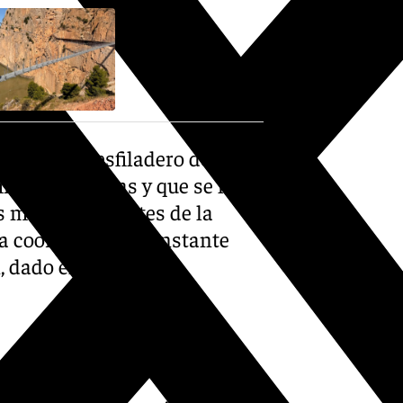
sobre el desfiladero de los
les de turistas y que se ha
os más importantes de la
na coordinación constante
n, dado el volumen de