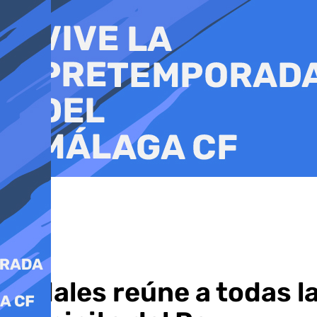
Ir
al
contenido
Ardales reúne a todas la