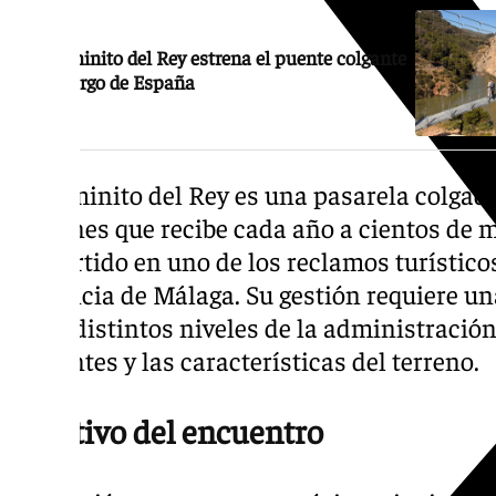
El Caminito del Rey estrena el puente colgante
más largo de España
El Caminito del Rey es una pasarela colgada 
Gaitanes que recibe cada año a cientos de mi
convertido en uno de los reclamos turístic
provincia de Málaga. Su gestión requiere u
entre distintos niveles de la administració
visitantes y las características del terreno.
Objetivo del encuentro