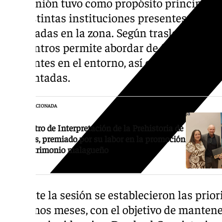
La reunión tuvo como propósito principal re
las distintas instituciones presentes y dar 
detectadas en la zona. Según trasladó el Ay
encuentros permite abordar de forma conjun
existentes en el entorno, así como evaluar 
implantadas.
NOTICIA RELACIONADA
El Centro de Interpretación de la Prehistoria de
Ardales, premiado por su labor en la promoción
del patrimonio malagueño
Durante la sesión se establecieron las prio
próximos meses, con el objetivo de mantene