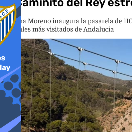
El Caminito del Rey est
Juanma Moreno inaugura la pasarela de 110 m
naturales más visitados de Andalucía