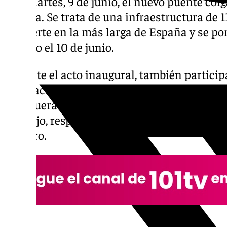
este martes, 9 de junio, el nuevo puente col
Málaga. Se trata de una infraestructura de 
convierte en la más larga de España y se po
público el 10 de junio.
Durante el acto inaugural, también particip
Diputación de Málaga, Francisco Salado; los
Antequera y Ardales, Francisco Martínes, M
Naranjo, respectivamente; y la alcaldesa de 
Romero.