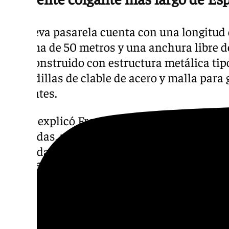
La nueva pasarela cuenta con una longitud 
máxima de 50 metros y una anchura libre de 
está construido con estructura metálica tip
barandillas de clable de acero y malla para 
visitantes.
Según explicó Francisco Salado, el puente
toneladas, mientras que el conjunto de la es
toneladas. La actuación ha supuesto una inv
euros financiada a través del canon de conc
Además del puente, el proyecto ha incluido
metros de nuevo sendero, sistemas de vigi
instalación de fibra óptica, una caseta de co