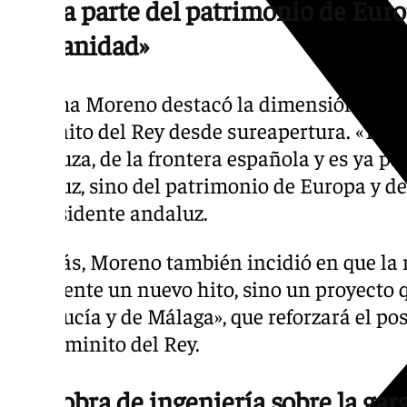
«Es ya parte del patrimonio de Euro
humanidad»
Juanma Moreno destacó la dimensión inter
Caminito del Rey desde sureapertura. «Trasc
andaluza, de la frontera española y es ya pa
andaluz, sino del patrimonio de Europa y d
el presidente andaluz.
Además, Moreno también incidió en que la 
solamente un nuevo hito, sino un proyecto 
Andalucía y de Málaga», que reforzará el p
del Caminito del Rey.
Una obra de ingeniería sobre la ga