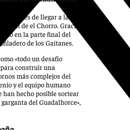
usto antes de llegar a la zona
el túnel de el Chorro. Gracias
tivo en la parte final del
sfiladero de los Gaitanes.
 como «todo un desafío
o para construir una
tornos más complejos del
ngenio y el equipo humano
e han hecho posible sortear
a garganta del Guadalhorce»,
paña