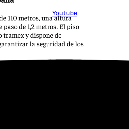
Youtube
de 110 metros, una altura
paso de 1,2 metros. El piso
o tramex y dispone de
garantizar la seguridad de los
 pesa aproximadamente 17
tructura alcanza las 38
ersión de 1,5 millones de
esión del Caminito del Rey.
 la construcción de 300
lancia mediante cámaras,
ntrol, tratamientos silvícolas,