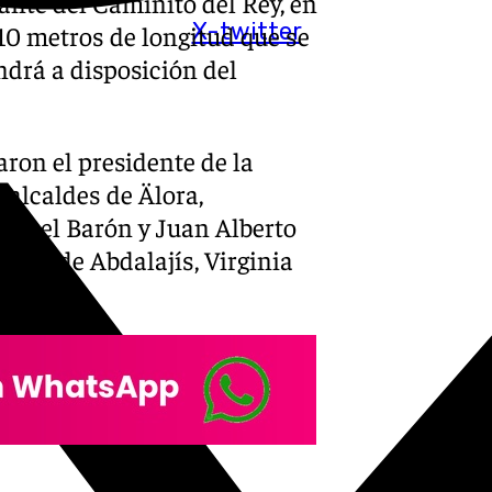
gante del Caminito del Rey, en
X-twitter
110 metros de longitud que se
ndrá a disposición del
aron el presidente de la
 alcaldes de Älora,
anuel Barón y Juan Alberto
Valle de Abdalajís, Virginia