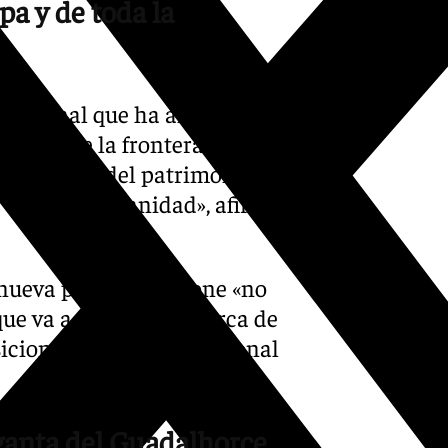
pa y de toda la
nacional que ha alcanzado el
iende de la frontera
rte no solo del patrimonio
e toda la humanidad», afirmó
nueva pasarela supone «no
que va a mejorar la marca de
osicionamiento internacional
rganta del Guadalhorce