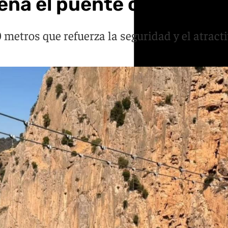
rena el puente colgante 
etros que refuerza la seguridad y el atracti