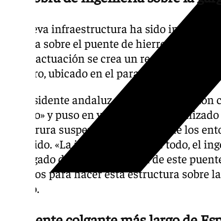
La nueva infraestructura ha sido instalada j
situada sobre el puente de hierro del tren y 
a esta actuación se crea un recorrido alterna
sendero, ubicado en el paraje natural del De
El presidente andaluz calificó la actuación
técnico» y puso en valor el trabajo realizad
estrucrura suspendida sobre uno de los en
recorrido. «La ingeniería y, sobre todo, el i
encargado de la construcción de este puent
los retos para hacer esta estructura sobre l
señaló.
El puente colgante más largo de Es