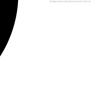
Imagen aérea del nuevo puente del Caminito del Rey
101TV