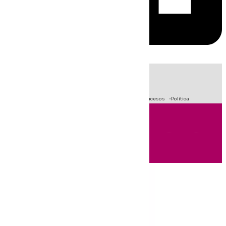
HOY
|
Fútbol
Crisis Migratoria en Ceuta
Primera División
Sucesos
Política
Andalucía