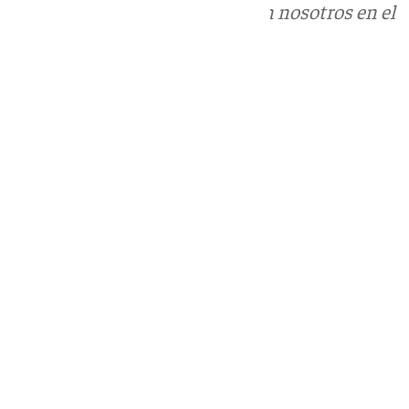
Puedes ponerte en contacto con nosotros en el
correo
informativos@101tv.es
Tags:
Axarquía
Sucesos
Trabajo
Últimas noticias