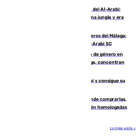
Juanfran Funes, sobre el duro juego del Al-Arabi:
“Por momentos nos hemos metido en una jungla y era
hasta peligroso”
Ya se han estrenado los tres delanteros del Málaga:
Eneko Jauregui, bigoleador contra el Al-Arabi SC
35 mujeres asesinadas por violencia de género en
España en este 2026: Andalucía y Málaga, concentran
el foco de la tragedia
El Málaga es muy superior al Al-Arabi y consigue su
primera victoria de pretemporada (4-2)
Gafas para el eclipse solar 2026: dónde comprarlas,
dónde conseguirlas y cómo saber si están homologadas
Lo más visto >