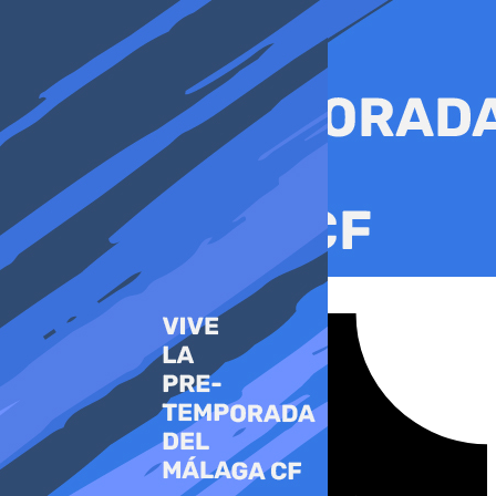
Ir
al
contenido
Tiktok