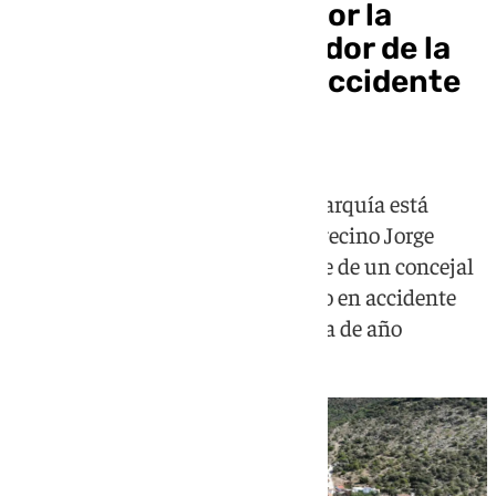
Luto en Alfarnatejo por la
muerte de un trabajador de la
construcción en un accidente
laboral
El municipio malagueño de la Axarquía está
conmocionada por la muerte del vecino Jorge
Camacho Luque, de 61 años, padre de un concejal
local y el sexto trabajador fallecido en accidente
laboral en la provincia en lo que va de año