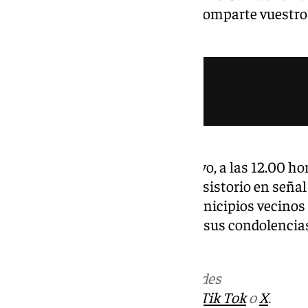
para todos. Alfarnatejo entero comparte vuestro
la corporación.
Comunicado del Ayuntamiento de Alfarnatejo.
Para el próximo lunes 25 de mayo, a las 12.00 h
de silencio a las puertas del consistorio en seña
se han extendido también a municipios vecinos 
ayuntamientos han trasladado sus condolencias a
Alfarnatejo.
Más noticias de
101TV
en las redes
sociales:
Instagram
,
Facebook
,
Tik Tok
o
X
.