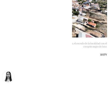
Vista panorámica del municipio de Alfarnatejo y en el círculo, el escudo de la localidad con el
crespón negro de luto.
101TV
Laura Flores
viernes, 22 mayo 2026, 09:26