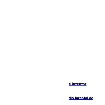
Ceuta suma 82 fallecidos en el mar al intentar
cruzar la frontera española
Huelva eleva a emergencia el incendio forestal de
Niebla