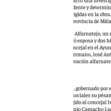
circunstancias exactas del accidente y determin
medidas de seguridad laboral exigidas en la obra.
laboral mortal registrado en la provincia de Mála
La víctima era muy conocida en Alfarnatejo, un
habitantes. Camacho Luque dejó esposa y dos hij
Camacho, quien ejerce como concejal en el Ayunt
vinculado al consistorio es su hermano, José 
empleado municipal de la corporación alfarnate
Luto y condolencias
El Ayuntamiento de Alfarnatejo, gobernado por el
este viernes y expresó en redes sociales su pésame
un mensaje especialmente dirigido al concejal 
trabajador municipal José Antonio Camacho Luq