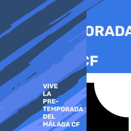
Ir
al
contenido
Tiktok