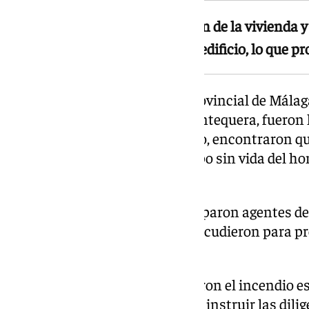
El fuego se originó en el almacén de la vivienda 
afectar a toda la estructura del edificio, lo que p
Los bomberos del Consorcio Provincial de Málag
de los parques de Colmenar y Antequera, fueron 
interior del inmueble. Al hacerlo, encontraron q
los escombros hallaron el cuerpo sin vida del h
a tiempo.
En el operativo también participaron agentes de l
Servicio Andaluz de Salud, que acudieron para pr
seguridad en el perímetro.
Las causas exactas que originaron el incendio e
Guardia Civil es la encargada de instruir las dil