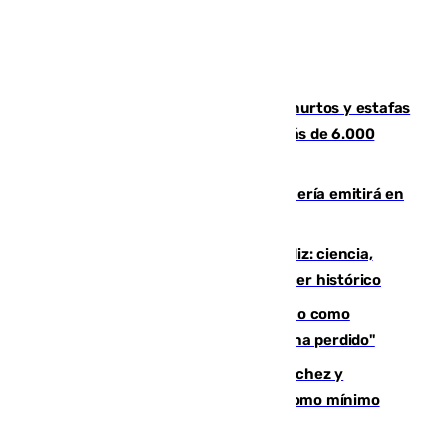
Detenida una pareja por presuntos hurtos y estafas
en Málaga tras ser descubiertos con más de 6.000
euros
El observatorio de Calar Alto de Almería emitirá en
directo el eclipse solar del 12 de agosto
El «Trío de Eclipses» arranca en Cádiz: ciencia,
naturaleza y seguridad ante un atardecer histórico
Noruega pide la dimisión de Infantino como
presidente de la FIFA: "La confianza se ha perdido"
Meloni rechaza el ultimátum de Sánchez y
mantendrá la frontera con controles como mínimo
hasta el 15 de agosto