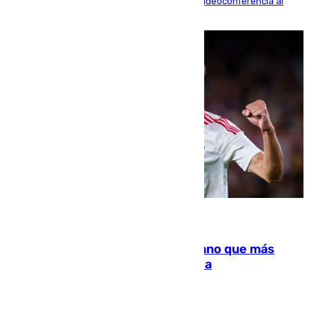
La mayoría de las comparecencias serán por videoconferencia al
residir los familiares fuera de España
07.08.2026
Juanlu Sánchez, el sexto canterano que más
dinero deja en las arcas del Sevilla