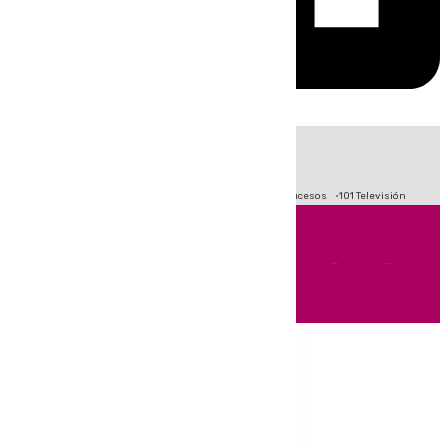
HOY
|
Fútbol
Primera División
Crisis Migratoria en Ceuta
Sucesos
101 Televisión
Andalucía