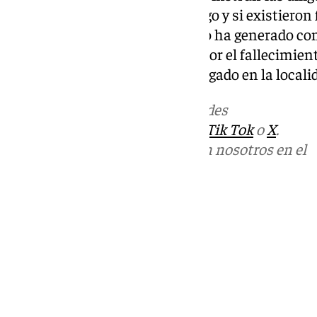
esclarecer cómo se inició el fuego y si existiero
provocado o agravado. El suceso ha generado co
Casabermeja, de luto también por el fallecimient
los 85 años tras dejar un gran legado en la locali
Más noticias de
101TV
en las redes
sociales:
Instagram
,
Facebook
,
Tik Tok
o
X
.
Puedes ponerte en contacto con nosotros en el
correo
informativos@101tv.es
Tags:
Sucesos
Últimas noticias