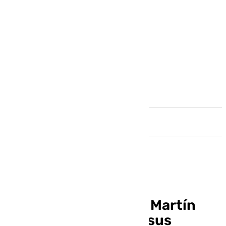
Andalucía
El pintor «nazareno» Martín
Mena pregonará con sus