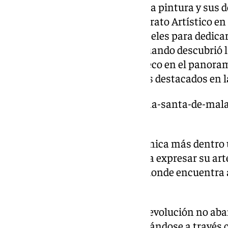
Con una infancia marcada por la pintura y sus de
y dibujar, decidió hacer Bachillerato Artístico 
Sevilla y continuar con sus pinceles para dedica
embargo, fue hace unos años cuando descubrió la 
con la que empezó a abrirse hueco en el panoram
en día uno de los referentes más destacados en l
https://www.101tv.es/la-semana-santa-de-mala
rvdo-p-d-jose-manuel-ferrary/
Pero el bolígrafo es sólo una técnica más dentro
distintos lenguajes que usa para expresar su ar
grafito, la acuarela y el acrílico donde encuentra 
ámbito de la cartelería.
Juan Miguel está en constante evolución no a
preparación, estudiando y formándose a través c