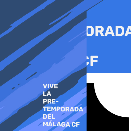
Ir
al
contenido
Tiktok