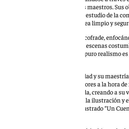
lecciones prácticas con grandes maestros. Sus o
trabajo de bocetos y exhaustivo estudio de la com
soporte definitivo el resultado sea limpio y segur
Destaca en su obra la temática cofrade, enfocán
actual e innovadora, renovando escenas costumb
ambiente onírico donde el más puro realismo es 
inagotable imaginación.
En los últimos años, la creatividad y su maestr
la atención de publicistas y editores a la hora de
periódicos ABC o Diario de Sevilla, creando a su v
que canaliza su creatividad con la ilustración y e
como su primer libro infantil ilustrado “Un Cuent
en el 2019.