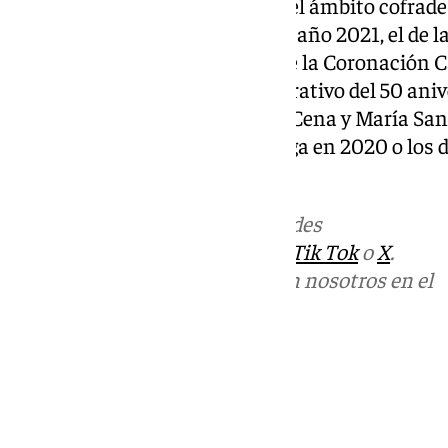
Entre sus obras destacadas en el ámbito cofrade 
Semana Santa de Córdoba en el año 2021, el de 
2022, el cartel del Centenario de la Coronación 
de Almonte, el cartel conmemorativo del 50 anive
Santísimo Cristo de la Sagrada Cena y María Sant
la Cofradía del Cautivo de Málaga en 2020 o los d
universitario de Sevilla.
Más noticias de
101TV
en las redes
sociales:
Instagram
,
Facebook
,
Tik Tok
o
X
.
Puedes ponerte en contacto con nosotros en el
correo
informativos@101tv.es
Tags:
Últimas noticias