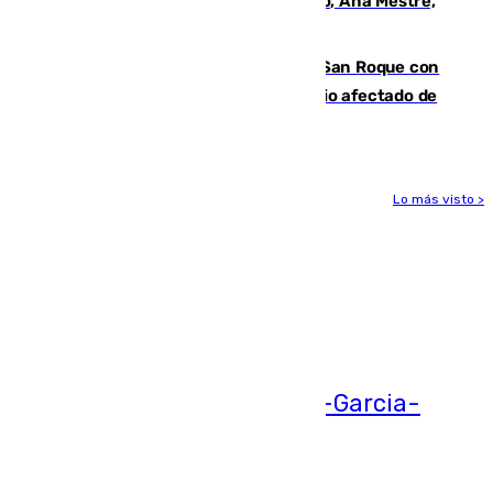
La nueva presidenta del Parlamento, Ana Mestre,
hace parada institucional en Cádiz
Estabilizado el incendio forestal de San Roque con
19 familias aún desalojadas y un domicilio afectado de
gravedad
Lo más visto >
Más noticias
Ver más >
05.08.2026