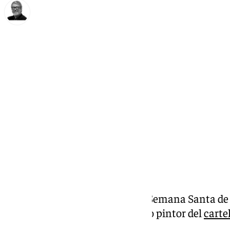
Francisco Marmolejo
miércoles, 25 septiembre 2024, 21:14
Compartir:
La
Agrupación
de Cofradías de Semana Santa de
Juan Miguel Martín Mena como pintor del
carte
Málaga del próximo año 2025.