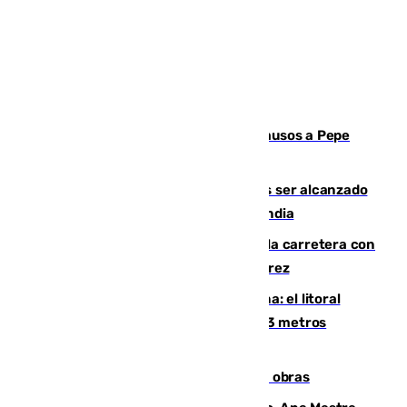
Granada despide con lágrimas y aplausos a Pepe
Habichuela
Un futbolista de 24 años muere tras ser alcanzado
por un rayo durante un partido en Tailandia
Muere un conductor tras salirse de la carretera con
su turismo en la A-480 a la altura de Jerez
Julio supera a junio en basura marina: el litoral
occidental malagueño recoge más de 33 metros
cúbicos de residuos
El Cádiz se afila ante un Granada en obras