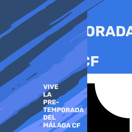
Ir
al
contenido
Tiktok