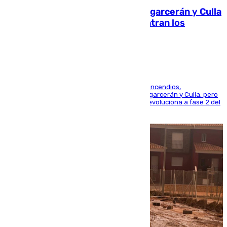
Incendios de Castellón: Sierra Engarcerán y Culla
evolucionan positivamente y centran los
esfuerzos en Tírig
La UME se suma al operativo de control de los incendios,
progresando adecuadamente los de Sierra Engarcerán y Culla, pero
centrando todo el empeño en el de Culla, que evoluciona a fase 2 del
PEIF