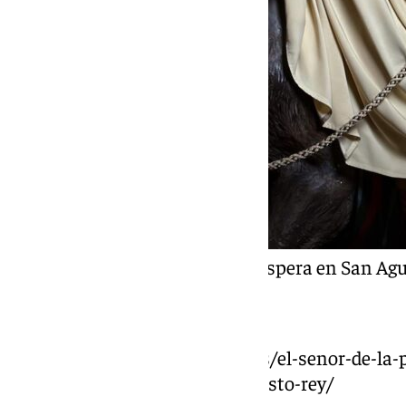
El Señor de la Pollinica ya espera en San Agu
https://www.101tvantequera.es/el-senor-de-la-p
agustin-por-la-festividad-de-cristo-rey/