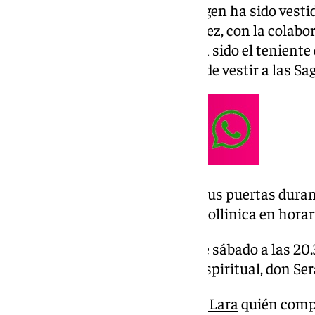
Para la ocasión, la Sagrada Imagen ha sido vesti
antequerano José Carlos Jiménez, con la colabo
López, tras la etapa en la que ha sido el tenien
González, quién se ha ocupado de vestir a las S
El templo de San Agustín abre sus puertas duran
poder rezar ante el Señor de la Pollinica en horar
Además, la cofradía celebra este sábado a las 20
oficiada por su nuevo director espiritual, don Ser
El domingo, será la cofrade
Ana Lara
quién compa