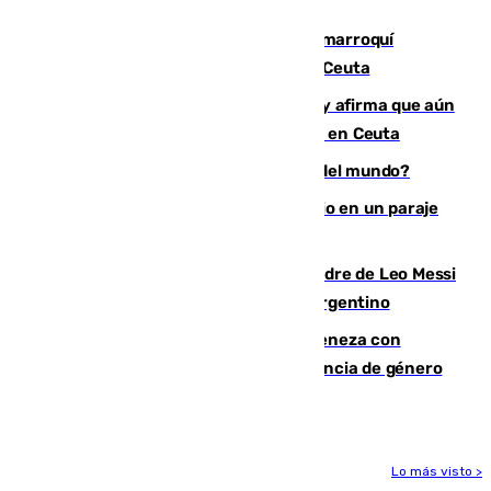
ligamentos de su rodilla derecha
Expulsado de España un ciudadano marroquí
condenado por allanar una vivienda en Ceuta
Vivas niega la versión del Gobierno y afirma que aún
quedan entre 8.000 y 11.000 migrantes en Ceuta
¿Es Tadej Pogacar el mejor ciclista del mundo?
Los Bomberos combaten un incendio en un paraje
de Granada
Muere a los 68 años Jorge Messi, padre de Leo Messi
y pieza fundamental en la carrera del argentino
Retiene a su mujer en su casa y ameneza con
quemar la vivienda: nuevo caso de violencia de género
en Málaga
Lo más visto >