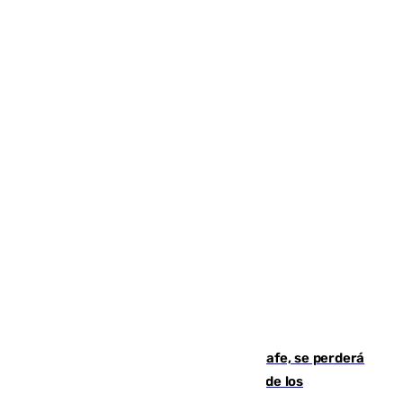
Christantus Uche, delantero del Getafe, se perderá
toda la temporada por varias fracturas de los