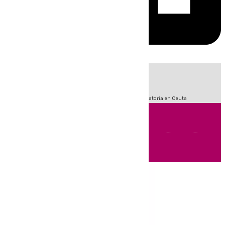
HOY
|
Fútbol
LaLiga
Primera División
Sucesos
Crisis Migratoria en Ceuta
Andalucía