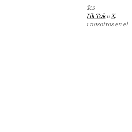
Más noticias de
101TV
en las redes
sociales:
Instagram
,
Facebook
,
Tik Tok
o
X
.
Puedes ponerte en contacto con nosotros en el
correo
informativos@101tv.es
Tags:
Últimas noticias