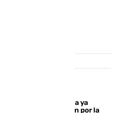
Andalucía
El Señor de la Pollinica ya
espera en San Agustín por la