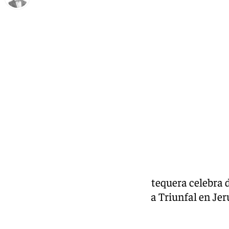
Antonio J. Palomo
viernes, 22 noviembre 2024, 13:53
Compartir:
La cofradía de la Pollinica de Antequera celebra 
festividad del Señor a su Entrada Triunfal en Je
solemnidad de Cristo Rey.