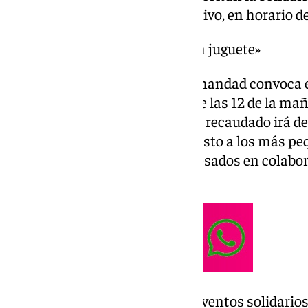
celebrará este viernes 6, día festivo, en horario
Gala Navideña «un niño, un juguete»
La Vocalía de Caridad de la hermandad convoca 
próximo viernes día 6 a partir de las 12 de la m
cofradía, calle Parras 20.Todo lo recaudado irá 
social de la cofradía y por supuesto a los más pe
hermandad que todos los interesados en colabor
niños de entre 0 y 3 años.
Se trata de uno de los muchos eventos solidarios