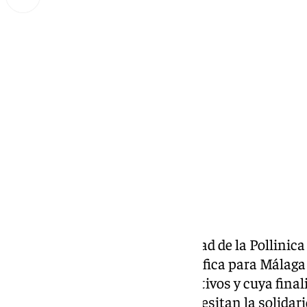
Lynx Devs
martes, 3 diciembre 2024, 12:30
Compartir:
Cinco años lleva ya la hermandad de la Pollinica
niño, un juguete’. Una gala benéfica para Mála
celebrando cinco años consecutivos y cuya final
juguetes para los niños que necesitan la solidari