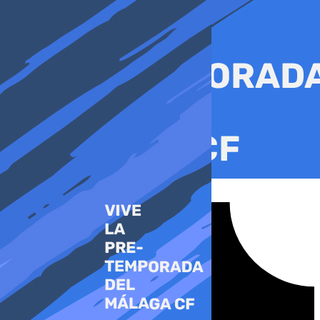
Ir
al
contenido
Tiktok