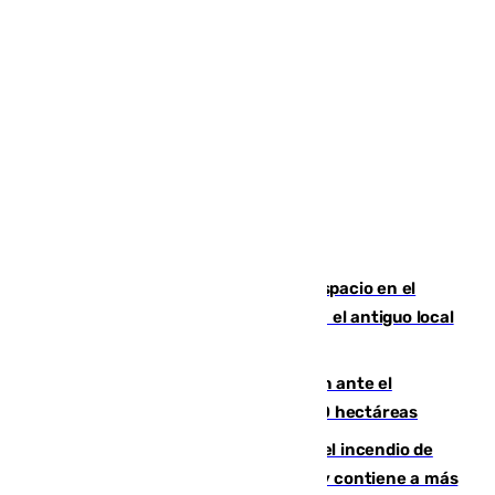
Las marca internacionales ganan espacio en el
Centro de Málaga: La Tagliatella abre en el antiguo local
de Vox Sports Bar
Moreno pide extremar la precaución ante el
incendio de Niebla, que supera las 4.000 hectáreas
340 personas más desalojadas por el incendio de
Niebla, que mantiene a 410 evacuadas y contiene a más