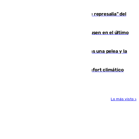
de 500 efectivos trabajando
Italia responde ante las "medidas de represalia" del
Gobierno de Sánchez
El Sevilla se desinfla ante el Leverkusen en el último
ensayo (1-2)
Tensión en la prisión de Alhaurín tras una pelea y la
incautación de un punzón
Málaga contabiliza 148 zonas de confort climático
para enfrentar las altas temperaturas
Lo más visto >
Más noticias
Ver más >