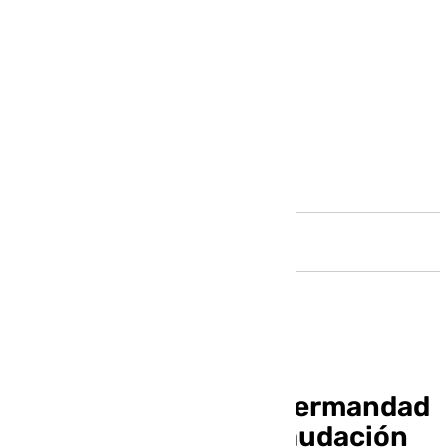
Andalucía
Gala navideña en la hermandad
de Pollinica para recaudación