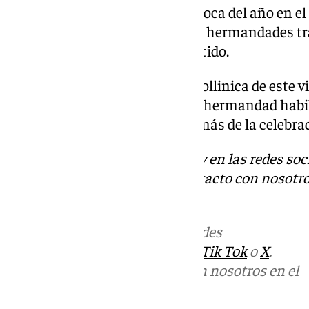
estas fechas navideñas. Una época del año en el
solidario, aunque realmente las hermandades tra
año para contribuir en este sentido.
La gala de la hermandad de la Pollinica de este 
con actuaciones musicales y la hermandad habil
bebida a precios populares además de la celebrac
Descubre más noticias de 101Tv en las redes soc
Tok
o
X
. Puedes ponerte en contacto con nosotro
informativos@101tv.es
Más noticias de
101TV
en las redes
sociales:
Instagram
,
Facebook
,
Tik Tok
o
X
.
Puedes ponerte en contacto con nosotros en el
correo
informativos@101tv.es