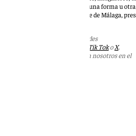
arte floral y personas que de alguna forma u otra
y disfrutan de la Semana Grande de Málaga, pre
Moraleda.
Más noticias de
101TV
en las redes
sociales:
Instagram
,
Facebook
,
Tik Tok
o
X
.
Puedes ponerte en contacto con nosotros en el
correo
informativos@101tv.es
Tags:
Guion
Últimas noticias