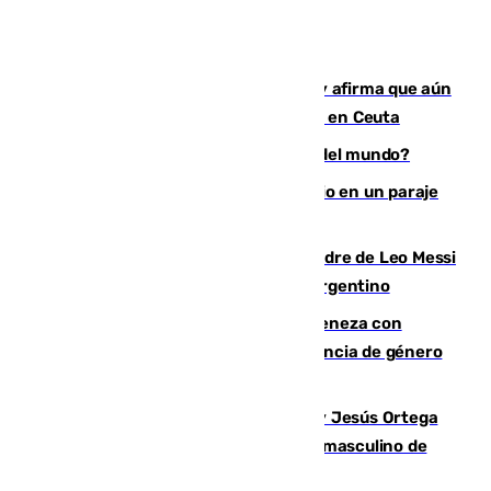
Vivas niega la versión del Gobierno y afirma que aún
quedan entre 8.000 y 11.000 migrantes en Ceuta
¿Es Tadej Pogacar el mejor ciclista del mundo?
Los Bomberos combaten un incendio en un paraje
de Granada
Muere a los 68 años Jorge Messi, padre de Leo Messi
y pieza fundamental en la carrera del argentino
Retiene a su mujer en su casa y ameneza con
quemar la vivienda: nuevo caso de violencia de género
en Málaga
Dos sevillanos de oro: Manuel Cruz y Jesús Ortega
ganan el campeonato del mundo sub19 masculino de
remo