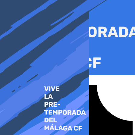
Ir
al
contenido
Tiktok