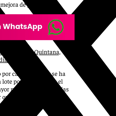
 mejora de pavimentos.
s de Hacienda Quintana,
diales
 por cada distrito, y se ha
 lote por empresa con el
 mayor número de compañías
r que los trabajos puedan
 puntos de la ciudad,