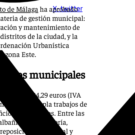
to de Málaga
ha aprobado
X-twitter
ateria de gestión municipal:
rvación y mantenimiento de
istritos de la ciudad, y la
Ordenación Urbanística
a zona Este.
ificios municipales
 de 8.409.294,29 euros (IVA
 medio, contempla trabajos de
ficios municipales. Entre las
lbañilería, fontanería,
reposición de material y