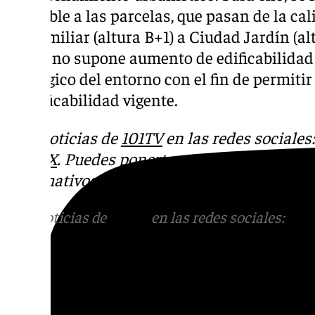
aplicable a las parcelas, que pasan de la ca
Unifamiliar (altura B+1) a Ciudad Jardín (al
altura no supone aumento de edificabilidad
tipológico del entorno con el fin de permiti
la edificabilidad vigente.
Más noticias de
101TV
en las redes sociales
Tok
o
X
. Puedes ponerte en contacto con nos
informativos@101tv.es
Más noticias de
101TV
en las redes sociales:
Ins
correo
informativos@101tv.es
Tags: