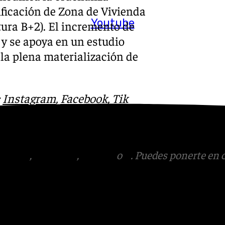
lificación de Zona de Vivienda
Youtube
tura B+2). El incremento de
 y se apoya en un estudio
r la plena materialización de
:
Instagram
,
Facebook
,
Tik
otros en el correo
tagram
,
Facebook
,
Tik Tok
o
X
. Puedes ponerte en 