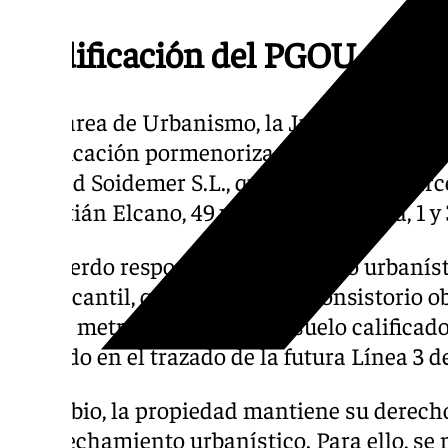
Modificación del PGOU
En el área de Urbanismo, la Junta de Gobie
modificación pormenorizada número 39 del 
entidad Soidemer S.L., que afecta a dos par
Sebastián Elcano, 49 y calle Juan Valera, 1 y 
El acuerdo responde a un convenio urbaníst
la mercantil, que permitirá al Consistorio o
534,80 metros cuadrados de suelo calificad
incluido en el trazado de la futura Línea 3 
A cambio, la propiedad mantiene su derecho 
aprovechamiento urbanístico. Para ello, se