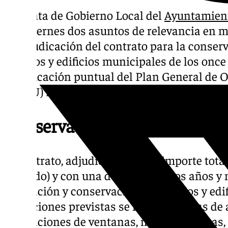
La Junta de Gobierno Local del
Ayuntamien
este viernes dos asuntos de relevancia en m
la adjudicación del contrato para la conse
colegios y edificios municipales de los once d
modificación puntual del Plan General de 
(PGOU) relativa a dos parcelas situadas en l
Conservación en colegios y ed
El contrato, adjudicado por un importe total
incluido) y con una duración de dos años y
reparación y conservación en colegios y edi
actuaciones previstas se incluyen obras de a
reparaciones de ventanas, muros y puertas, 