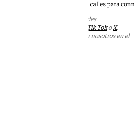
vecinos que se agolpaban en las calles para con
Más noticias de
101TV
en las redes
sociales:
Instagram
,
Facebook
,
Tik Tok
o
X
.
Puedes ponerte en contacto con nosotros en el
correo
informativos@101tv.es
Tags:
Últimas noticias