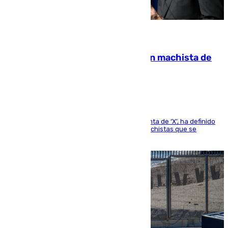
07.08.2026
Pedro Sánchez condena el crimen machista de
Benahavís
El presidente del Gobierno, a través de su cuenta de ‘X’, ha definido
como un “fracaso colectivo” los asesinatos machistas que se
producen en España