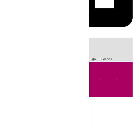
HOY
|
Fútbol
Primera División
Crisis Migratoria en Ceuta
LaLiga
Sucesos
Andalucía