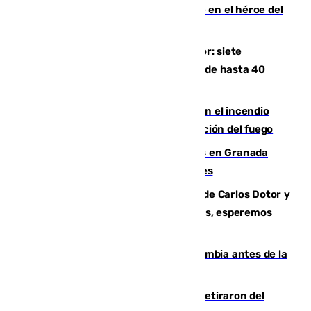
Comunidad Valenciana tras convertirse en el héroe del
Mundial
Andalucía sigue asfixiada por el calor: siete
provincias, en alerta por temperaturas de hasta 40
grados
Activado el nivel 2 de emergencia en el incendio
forestal de Niebla por la compleja evolución del fuego
Controlado un incendio de rastrojos en Granada
junto a la autovía y al Callejón de Nogales
Juanfran Funes, sobre las lesiones de Carlos Dotor y
Fernando Calero: “Estamos preocupados, esperemos
que no sea nada”
Felipe VI refuerza los lazos con Colombia antes de la
llegada del nuevo presidente
Fernando Calero y Carlos Dotor se retiraron del