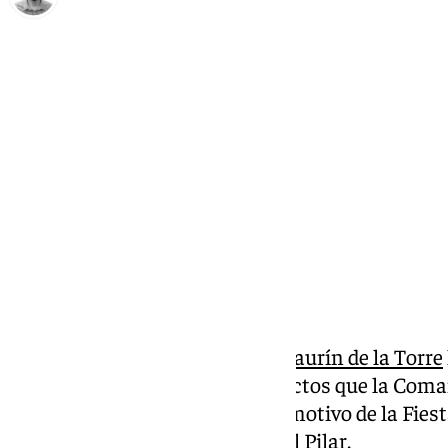
Carlos Rico
sábado, 12 octubre 2024, 16:12
Compartir:
El municipio malagueño de
Alhaurín de la Torre
este sábado, 12 de octubre, los actos que la Coma
Málaga organiza cada año con motivo de la Fiesta
Patrona, la Santísima Virgen del Pilar.