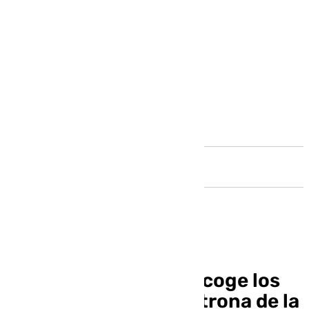
Andalucía
Alhaurín de la Torre acoge los
actos del día de la Patrona de la