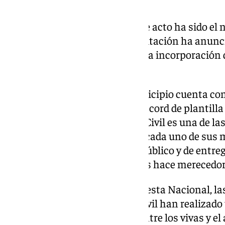
Civil.
El protagonista sin duda de este acto ha sido el 
de Alhaurín de la Torre, cuya licitación ha anun
Gobierno, además de anunciar la incorporación 
al cuerpo de este municipio.
Salas ha destacado que «el municipio cuenta co
provincia de
Málaga
con cifra récord de plantill
querido añadir que «la Guardia Civil es una de l
de nuestro país porque todos y cada uno de sus
todo una vocación de servicio público y de entr
jurídico y a la ciudadanía que les hace merecedo
Como colofón a este día de la Fiesta Nacional, la
junto al cuerpo de la Guardia Civil han realizado 
calles de Alhaurín de la Torre entre los vivas y e