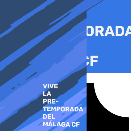
Ir
al
contenido
Tiktok