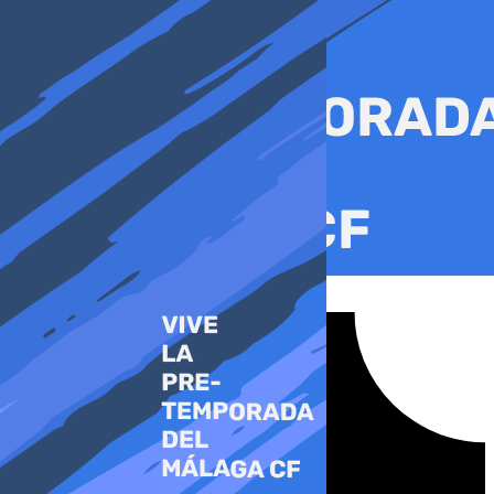
Ir
al
contenido
Tiktok