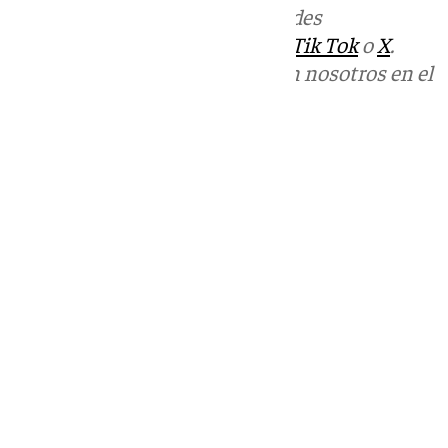
Más noticias de
101TV
en las redes
sociales:
Instagram
,
Facebook
,
Tik Tok
o
X
.
Puedes ponerte en contacto con nosotros en el
correo
informativos@101tv.es
Tags:
Últimas noticias