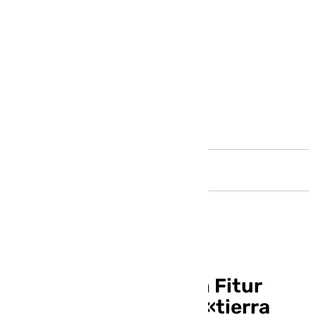
Andalucía
Andalucía aterriza en Fitur
presumiendo de una «tierra