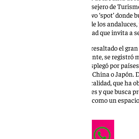
asistido en Madrid, junto al consejero de Turism
Bernal, para presentar este nuevo ‘spot’ donde 
es increíble por la forma de ser de los andaluces,
características y por su diversidad que invita a ser
En la presentación, Moreno ha resaltado el gran
campaña, pues según el presidente, se registró 
impresiones totales y que se desplegó por país
Francia, Italia, Estados Unidos, China o Japón. D
dirigente: «Es una campaña de calidad, que ha o
reconocimientos internacionales y que busca pr
como un destino turístico, sino como un espacio 
belleza», concluía.