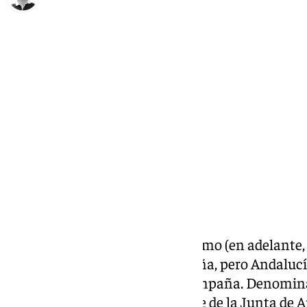
Ignacio Pérez
martes, 21 enero 2025, 22:35
Compartir:
La Feria Internacional de Turismo (en adelante
miércoles en la capital de España, pero Andalucí
mostrar al mundo su nueva campaña. Denomina
Andalusian Crush’, el presidente de la Junta de