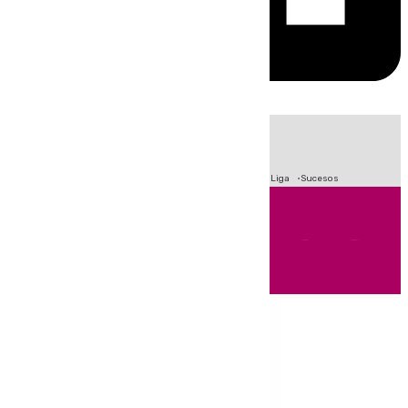
HOY
|
Fútbol
Primera División
Crisis Migratoria en Ceuta
LaLiga
Sucesos
Andalucía