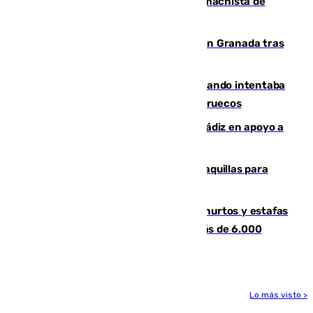
Pedro Sánchez condena el crimen machista de
Benahavís
Angustioso rescate de una familia en Granada tras
caer su coche por un terraplén
Fallece un joven tras caer al mar cuando intentaba
entrar en parapente a Ceuta desde Marruecos
CIES NO moviliza a la provincia de Cádiz en apoyo a
la respuesta humanitaria de Ceuta
El mercado de Jerez refrigera sus taquillas para
facilitar las compras a sus visitantes
Detenida una pareja por presuntos hurtos y estafas
en Málaga tras ser descubiertos con más de 6.000
euros
Lo más visto >