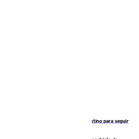
Marruecos, la principal baza de Infantino para seguir
al frente de la FIFA