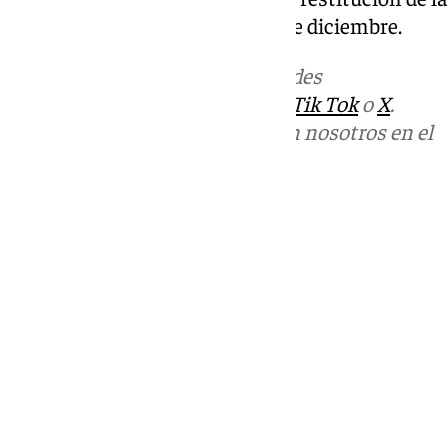
zona están previstas para el 5 de diciembre.
Más noticias de
101TV
en las redes
sociales:
Instagram
,
Facebook
,
Tik Tok
o
X
.
Puedes ponerte en contacto con nosotros en el
correo
informativos@101tv.es
Tags:
Últimas noticias