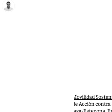
Antonio López
martes, 24 septiembre 2024, 13:59
Compartir:
El
Ministerio de Transportes y Movilidad Sosten
obras para cumplir con el Plan de Acción contra el
autopista AP-7, en el tramo Málaga-Estepona. En 