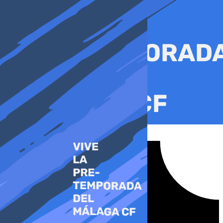
Ir
al
contenido
Tiktok