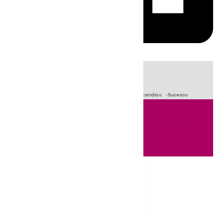
HOY
|
Fútbol
Primera División
Crisis Migratoria en Ceuta
Incendios
Sucesos
Andalucía