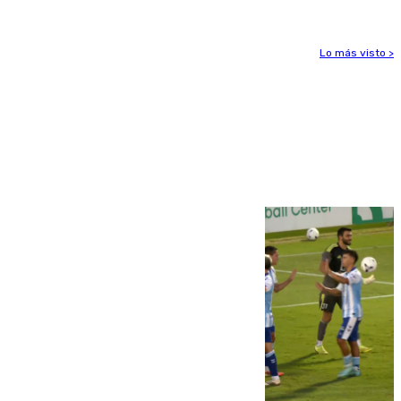
Lo más visto >
Más noticias
Ver más >