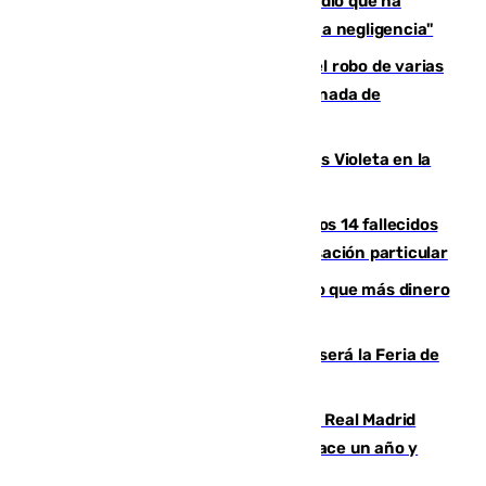
El acalde de Niebla cree que el incendio que ha
afectado a dos aldeas se originó "por una negligencia"
Golpe cofrade en Jaén: investigan el robo de varias
joyas de la Virgen de la Fuensanta Coronada de
Alcaudete
Con Málaga exige duplicar los Puntos Violeta en la
Feria de Málaga
La Justicia ofrece a las familias de los 14 fallecidos
en el incendio de Los Gallardos ser acusación particular
Juanlu Sánchez, el sexto canterano que más dinero
deja en las arcas del Sevilla
Talleres, escape room y música: así será la Feria de
la Juventud Cofrade de Málaga
El fichaje más caro de la historia del Real Madrid
costaba 105 millones de euros menos hace un año y
jugaba en Leganés