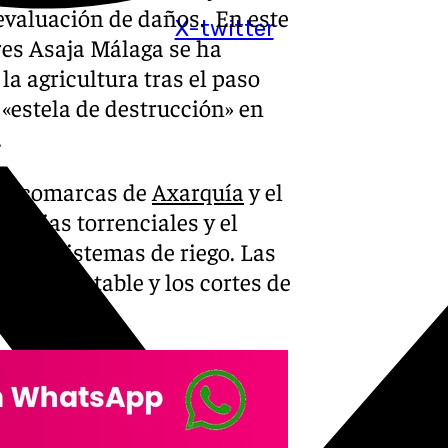
evaluación de daños. En este
X-twitter
res Asaja Málaga se ha
a agricultura tras el paso
«estela de destrucción» en
.
las comarcas de
Axarquía
y el
luvias torrenciales y el
os y sistemas de riego. Las
e agua potable y los cortes de