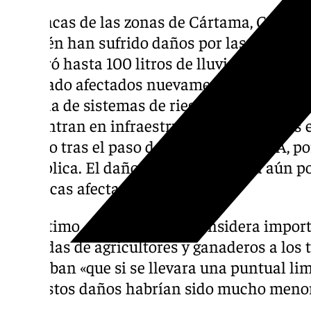
Las fincas de las zonas de Cártama, Campani
también han sufrido daños por las lluvias. 
registró hasta 100 litros de lluvia y granizo,
resultado afectados nuevamente por las in
pérdida de sistemas de riego. En esta zona 
concentran en infraestructuras, y parcelas e
mojado tras el paso de la anterior DANA, por
multiplica. El daño por pedrisco está aún po
comarcas afectadas».
Por último, desde Asaja se considera import
llamadas de agricultores y ganaderos a los 
indicaban «que si se llevara una puntual lim
ríos, estos daños habrían sido mucho meno