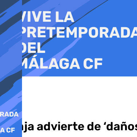
Ir
al
contenido
Asaja advierte de ‘daño