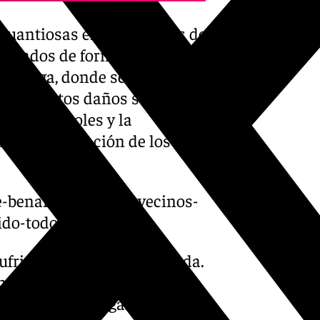
cuantiosas en los cultivos de
lorados de forma definitiva.
 la Vega, donde se desbordó
enes, estos daños sean
es de árboles y la
n la recuperación de los
e-benamargosa-los-vecinos-
ido-todo/
rido el impacto de la riada.
enos destinados para la
anegadas», agregan.