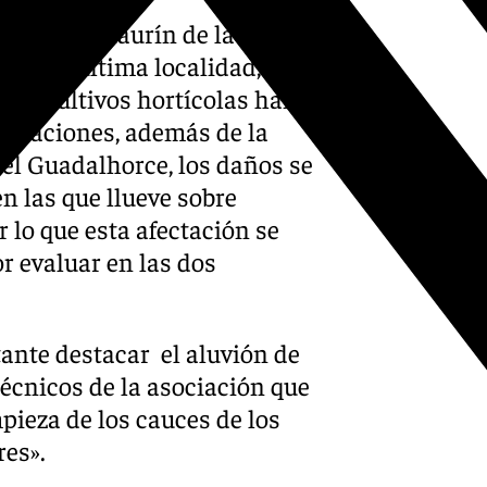
llas y Alhaurín de la Torre
En esta última localidad, que
 «los cultivos hortícolas han
undaciones, además de la
del Guadalhorce, los daños se
n las que llueve sobre
 lo que esta afectación se
r evaluar en las dos
ante destacar el aluvión de
técnicos de la asociación que
pieza de los cauces de los
res».