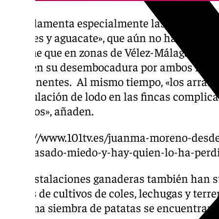
Asaja lamenta especialmente las «pérdidas 
limones y aguacate», que aún no han sido va
Se teme que en zonas de Vélez-Málaga como
el río en su desembocadura por ambos márg
permanentes. Al mismo tiempo, «los arranqu
acumulación de lodo en las fincas complica
terrenos», añaden.
https://www.101tv.es/juanma-moreno-desd
han-pasado-miedo-y-hay-quien-lo-ha-perd
Las instalaciones ganaderas también han suf
Fincas de cultivos de coles, lechugas y terr
próxima siembra de patatas se encuentran 