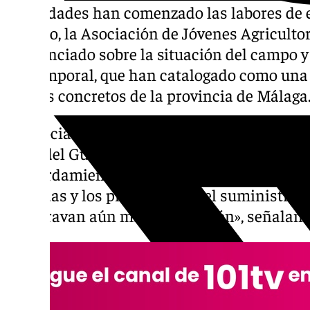
autoridades han comenzado las labores de 
sentido, la Asociación de Jóvenes Agriculto
pronunciado sobre la situación del campo y l
del temporal, que han catalogado como una 
puntos concretos de la provincia de Málaga
La asociación ha centrado sus análisis en 
Valle del Guadalhorce. En ambas zonas «las l
desbordamiento de ríos han devastado cultiv
pérdidas y los problemas en el suministro d
luz agravan aún más la situación», señalan.