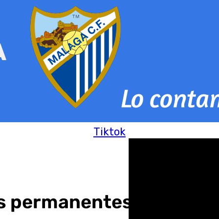
Tiktok
s permanentes’ en zonas