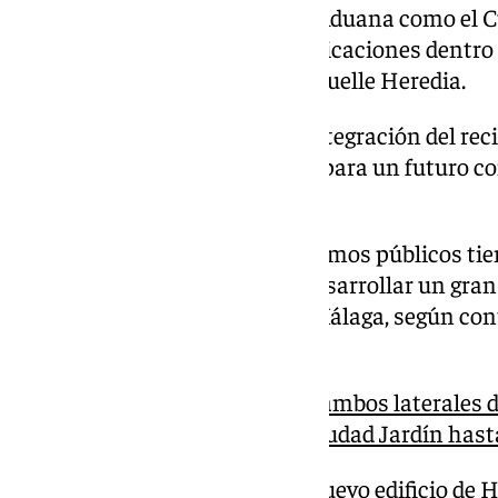
oficiales en el Puerto. Tanto la Aduana como el C
siendo trasladadas a nuevas ubicaciones dentro d
permitirá liberar espacios en Muelle Heredia.
El proyecto avanza en la integración del rec
urbano y liberará terrenos para un futuro 
Heredia
La reubicación de estos organismos públicos tien
zona de Muelle Heredia para desarrollar un gran
comercios en pleno centro de Málaga, según con
aprobado para esta área.
Málaga estudiará soterrar ambos laterales
conectar el tráfico desde Ciudad Jardín hast
El solar donde se levantará el nuevo edificio de