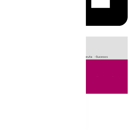
HOY
|
Fútbol
Primera División
LaLiga
Crisis Migratoria en Ceuta
Sucesos
Andalucía