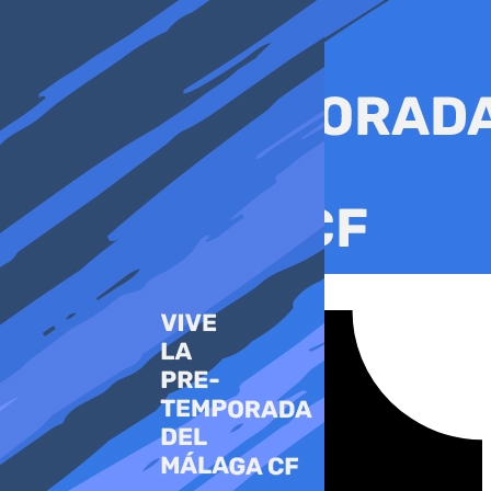
Ir
al
contenido
Tiktok