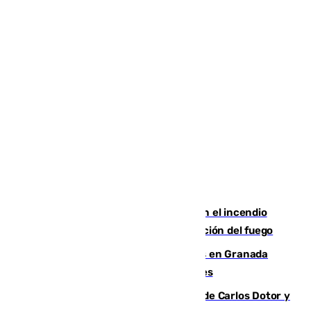
Activado el nivel 2 de emergencia en el incendio
forestal de Niebla por la compleja evolución del fuego
Controlado un incendio de rastrojos en Granada
junto a la autovía y al Callejón de Nogales
Juanfran Funes, sobre las lesiones de Carlos Dotor y