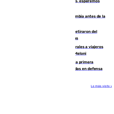
Fernando Calero: “Estamos preocupados, esperemos
que no sea nada”
Felipe VI refuerza los lazos con Colombia antes de la
llegada del nuevo presidente
Fernando Calero y Carlos Dotor se retiraron del
encuentro contra el Ceuta con molestias
España restablece controles temporales a viajeros
procedentes de Italia como repuesta a Meloni
El Málaga cae ante el Ceuta y suma la primera
derrota de la pretemporada dejando dudas en defensa
Lo más visto >
Más noticias
Ver más >