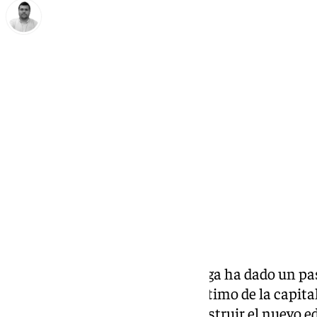
Borja Gutiérrez
viernes, 23 enero 2026, 15:13
Compartir:
La Autoridad Portuaria de Málaga ha dado un pas
transformación del frente marítimo de la capital
publicado la licitación para construir el nuevo ed