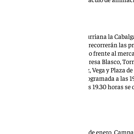
Churriana
Al igual que en el Centro, en Churriana la Cabalga
las 17.30 horas. Sus Majestades recorrerán las pri
partiendo desde el aparcamiento frente al mer
por las calles Camino Nuevo, Teresa Blasco, Tor
Enrique Van Dulken, Monsálvez, Vega y Plaza de
al finalizar la cabalgata, esta programada a las
roscones y chocolate donde a las 19.30 horas se
roscones y chocolate.
Campanillas
A las 17.00 horas del domingo 5 de enero, Campan