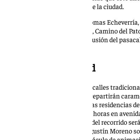
1.300 personas y 27 colectivos de la ciudad.
El recorrido será el siguiente: Tomas Echeverría,
Frigiliana, Realenga de San Luis, Camino del Pato
calle Unión Mercantil. La conclusión del pasacal
horas.
Teatinos-Universidad
Los Reyes Magos harán su pasacalles tradicional
calles de Teatinos, a cuyo paso repartirán caram
pequeños. Los Reyes visitarán las residencias de 
posteriormente, sobre las 17.00 horas en avenid
arrancará la Cabalgata. El final del recorrido ser
explanada de la calle Decano Agustín Moreno so
tendrá lugar también un espectáculo de animac