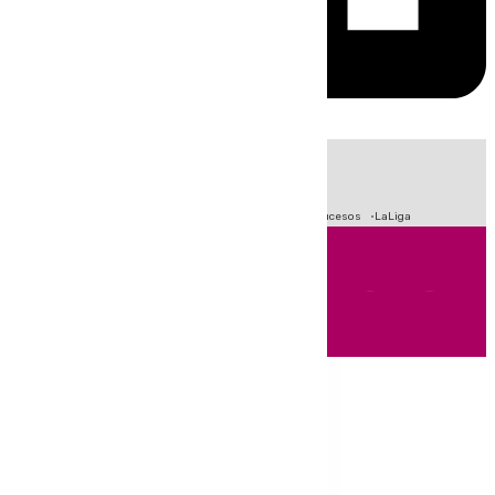
HOY
|
Fútbol
Primera División
Crisis Migratoria en Ceuta
Sucesos
LaLiga
Andalucía