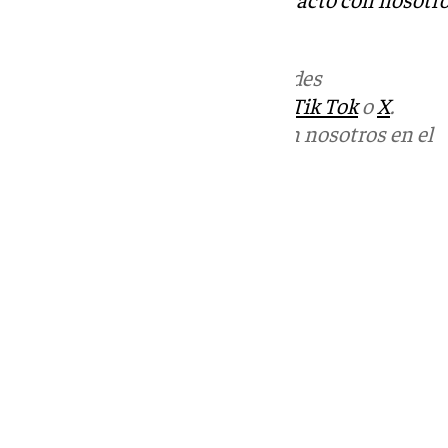
informativos@101tv.es
Más noticias de
101TV
en las redes
sociales:
Instagram
,
Facebook
,
Tik Tok
o
X
.
Puedes ponerte en contacto con nosotros en el
correo
informativos@101tv.es
Tags:
Últimas noticias