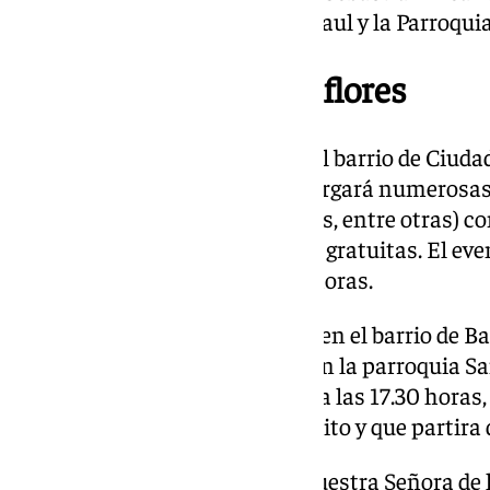
Miramar, calle San Vicente de Paul y la Parroqu
Ciudad Jardín y Miraflores
La programación navideña en el barrio de Ciudad
el Parque de La Alegría, que albergará numerosas 
cuentacuentos, talleres infantes, entre otras) 
los más pequeños y totalmente gratuitas. El eve
y se extenderá hasta las 18.00 horas.
El mismo día a las 12.00 horas, en el barrio de B
una ofrenda a sus Majestades en la parroquia Sa
momento más especial llegará a las 17.30 horas
Cabalgata de Reyes de este distrito y que partira d
La comitiva transcurrirá por Nuestra Señora de 