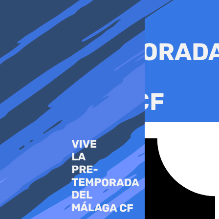
Ir
al
contenido
Tiktok