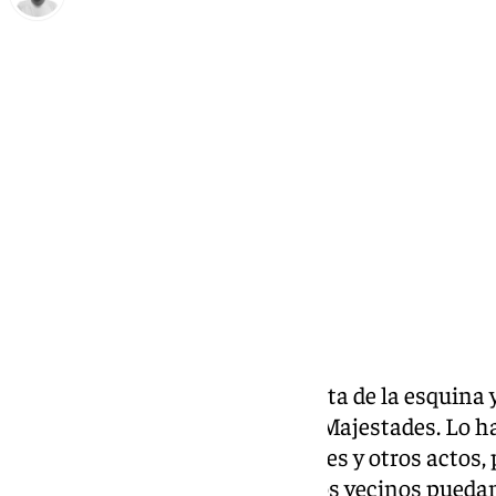
Antonio López
martes, 31 diciembre 2024, 13:29
Compartir:
Los
Reyes Magos
están a la vuelta de la esquina 
preparativos para recibir a sus Majestades. Lo h
recorrido de la Cabalgata de Reyes y otros actos,
once distritos, para que todos los vecinos pueda