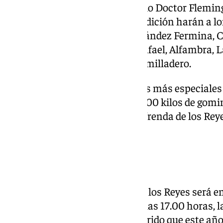
llegarán en helicóptero al colegio Doctor Flemin
su recorrido, que como ya es tradición harán a l
transcurrirá por las calles Fernández Fermina, 
Humilladero, Camino de San Rafael, Alfambra, L
paseo de los Tilos y Cruz del Humilladero.
Se trata de una de las cabalgatas más especiales
lanzarán peluches y más de 6.000 kilos de gomin
cabalgata, se llevará a cabo la ofrenda de los Rey
Asunción.
Carretera de Cádiz
En este distrito el pasacalles de los Reyes será en
Desde el CEIP Eduardo Ocón, a las 17.00 horas, l
caramelos y regalos en un recorrido que este año