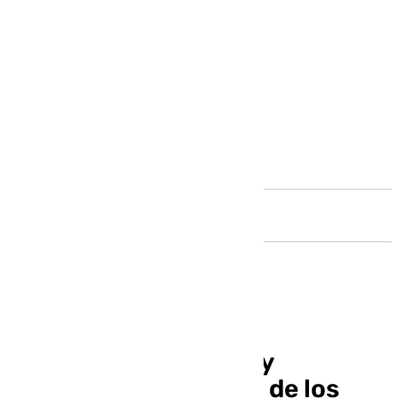
Andalucía
Cabalgatas de Reyes y
programa de Navidad de los