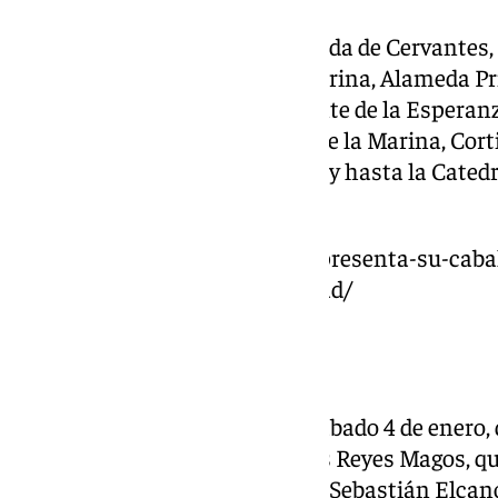
El itinerario continúa por Avenida de Cervantes, 
Paseo del Parque, Plaza de la Marina, Alameda Pr
Nazareno del Paso, Hilera, Puente de la Esperanz
Mar, Alameda Principal, Plaza de la Marina, Cort
seguirán a pie por Molina Lario y hasta la Catedr
al Niño Jesús.
https://www.101tv.es/malaga-presenta-su-cabal
tarde-mas-magica-de-la-navidad/
Distrito Este
A las 17.30 horas del próximo sábado 4 de enero, d
Palo), partirá la Cabalgata de los Reyes Magos, q
por calle Almería, avenida Juan Sebastián Elcano