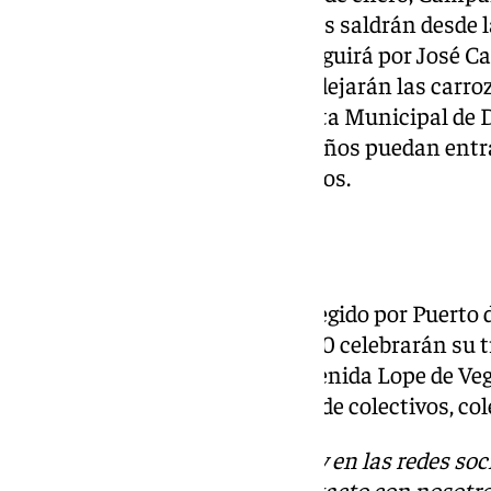
Cabalgata de Reyes. Las carrozas saldrán desde la 
CEIP Francisco de Quevedo y seguirá por José Ca
Jacob. En este punto los Reyes dejarán las carro
hasta llegar al edificio de la Junta Municipal de D
espacio para que los más pequeños puedan entr
los Reyes y recibir algunos regalos.
Puerto de la Torre
El viernes 3 de enero es el día elegido por Puerto d
Reyes Magos, que desde las 17.00 celebrarán su t
calle Lope de Rueda hasta la avenida Lope de Veg
Majestades irán acompañadas de colectivos, cole
Descubre más noticias de 101Tv en las redes soc
Tok
o
X
. Puedes ponerte en contacto con nosotro