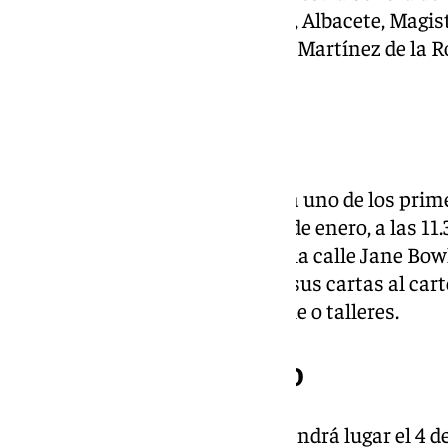
Camino Suárez, rotonda Suárez, Albacete, Magis
Pablo de Luna, Enrique de Egas, Martínez de la R
Señora de los Clarines.
Palma-Palmilla
El barrio de Palma-Palmilla será uno de los prime
Reyes Magos. Desde el jueves 2 de enero, a las 1
evento infantil en las pistas de la calle Jane Bowl
niños podrán hacer entrega de sus cartas al carte
un pasacalles, castillo hinchable o talleres.
Cruz del Humilladero
La Cabalgata en Humilladero tendrá lugar el 4 d