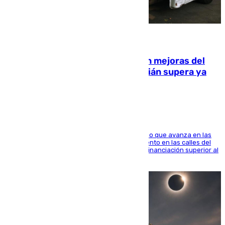
08.08.2026
La inversión del Ayuntamiento en mejoras del
entorno del Prado de San Sebastián supera ya
1.600.000 euros
El consistorio, a través de Emasesa, ha indicado que avanza en las
obras de renovación de las redes de saneamiento en las calles del
entorno del Prado, contando la zona con una financiación superior al
millón y medio de euros