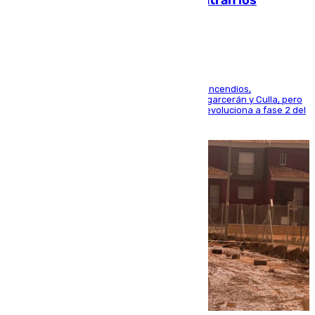
evolucionan positivamente y centran los
esfuerzos en Tírig
La UME se suma al operativo de control de los incendios,
progresando adecuadamente los de Sierra Engarcerán y Culla, pero
centrando todo el empeño en el de Culla, que evoluciona a fase 2 del
PEIF