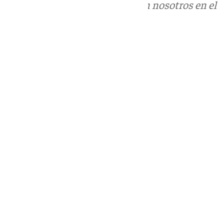
Puedes ponerte en contacto con nosotros en el
correo
informativos@101tv.es
Tags:
Últimas noticias