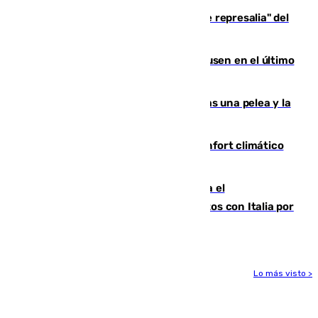
Italia responde ante las "medidas de represalia" del
Gobierno de Sánchez
El Sevilla se desinfla ante el Leverkusen en el último
ensayo (1-2)
Tensión en la prisión de Alhaurín tras una pelea y la
incautación de un punzón
Málaga contabiliza 148 zonas de confort climático
para enfrentar las altas temperaturas
Marlaska notifica a la Unión Europea el
restablecimiento de controles fronterizos con Italia por
vía aérea y marítima
Lo más visto >
Más noticias