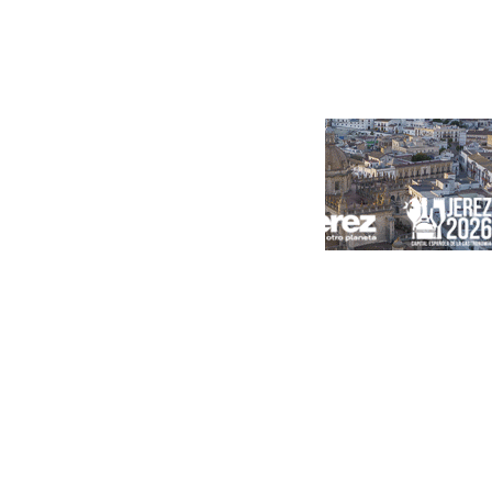
Portada
Andalucía
Sevilla
Málaga
Granada