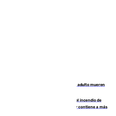
Tragedia en Italia: dos menores y un adulto mueren
en una violenta disputa familiar
340 personas más desalojadas por el incendio de
Niebla, que mantiene a 410 evacuadas y contiene a más
de 500 efectivos trabajando