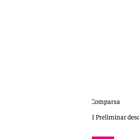
Miguel Alfonso
lunes, 10 febrero 2025, 01:37
Compartir:
COACMLG | All in los fulleros | Comparsa
All in los fulleros | Comparsa | II Preliminar de
Málaga