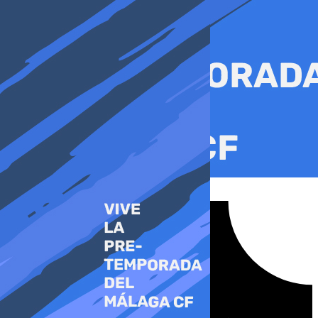
Ir
al
contenido
Tiktok