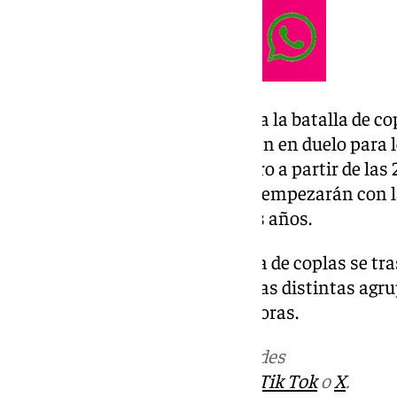
Del 8 al al 14 de febrero: Empieza la batalla de c
agrupaciones de canto se batirán en duelo para lo
empezarán el sábado 8 de febrero a partir de las
Arte Dramático. Funciones que empezarán con l
como es habitual en los últimos años.
Del 16 al 19 de febrero: La batalla de coplas se tr
Arrancan las semifinales para las distintas agr
el corte. Comenzarán a las 20 horas.
Más noticias de
101TV
en las redes
sociales:
Instagram
,
Facebook
,
Tik Tok
o
X
.