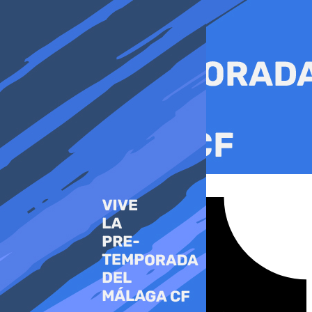
Ir
al
contenido
Tiktok