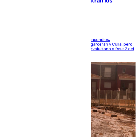
evolucionan positivamente y centran los
esfuerzos en Tírig
La UME se suma al operativo de control de los incendios,
progresando adecuadamente los de Sierra Engarcerán y Culla, pero
centrando todo el empeño en el de Culla, que evoluciona a fase 2 del
PEIF