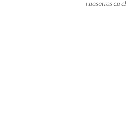
Puedes ponerte en contacto con nosotros en el
correo
informativos@101tv.es
Tags:
Últimas noticias