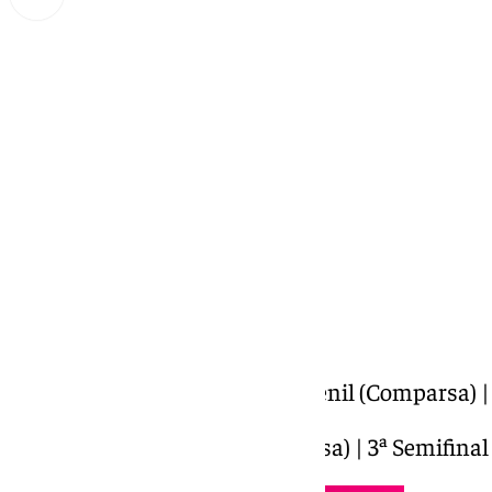
Miguel Alfonso
miércoles, 19 febrero 2025, 01:00
Compartir:
COACMLG | Las naiperas | Juvenil (Comparsa) | 
Las naiperas | Juvenil (Comparsa) | 3ª Semifina