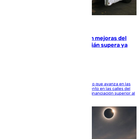
08.08.2026
La inversión del Ayuntamiento en mejoras del
entorno del Prado de San Sebastián supera ya
1.600.000 euros
El consistorio, a través de Emasesa, ha indicado que avanza en las
obras de renovación de las redes de saneamiento en las calles del
entorno del Prado, contando la zona con una financiación superior al
millón y medio de euros