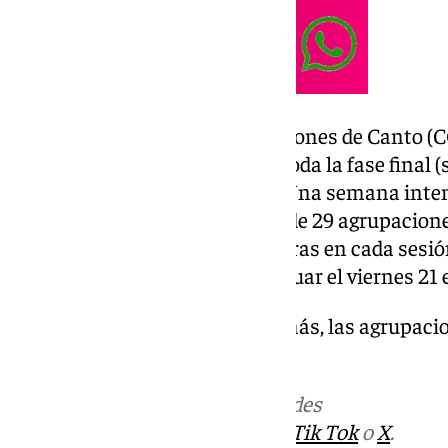
El Concurso Oficial de Agrupaciones de Canto (CO
Teatro Cervantes que acogerá toda la fase final (s
final del sábado 21 de febrero). Una semana inten
carnavalero, en la que un total de 29 agrupacione
cervantinas desde las 20.00 horas en cada sesió
avanzando en el concurso y actuar el viernes 21 
Carnaval de Málaga. Otro año más, las agrupacio
duelo para lograr la estatuilla.
Más noticias de
101TV
en las redes
sociales:
Instagram
,
Facebook
,
Tik Tok
o
X
.