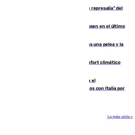
Italia responde ante las "medidas de represalia" del
Gobierno de Sánchez
El Sevilla se desinfla ante el Leverkusen en el último
ensayo (1-2)
Tensión en la prisión de Alhaurín tras una pelea y la
incautación de un punzón
Málaga contabiliza 148 zonas de confort climático
para enfrentar las altas temperaturas
Marlaska notifica a la Unión Europea el
restablecimiento de controles fronterizos con Italia por
vía aérea y marítima
Lo más visto >
Más noticias