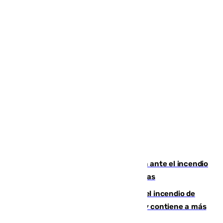
Moreno pide extremar la precaución ante el incendio
de Niebla, que supera las 4.000 hectáreas
340 personas más desalojadas por el incendio de
Niebla, que mantiene a 410 evacuadas y contiene a más
de 500 efectivos trabajando