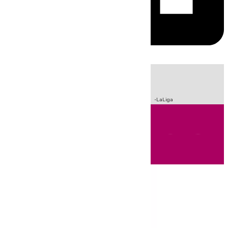
HOY
|
Sucesos
Incendios
Fútbol
Crisis Migratoria en Ceuta
LaLiga
Andalucía