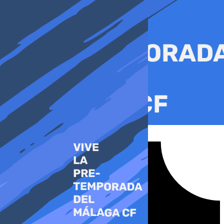
Ir
al
contenido
Tiktok