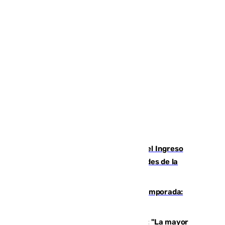
Cádiz aumenta un 15% en el cobro del Ingreso
Mínimo Vital junto a otras particularidades de la
provincia
La 'delicatessen' de Isco en la pretemporada:
pisadita y cañito ante el Bournemouth
Un testimonio del colapso en Ceuta: "La mayor