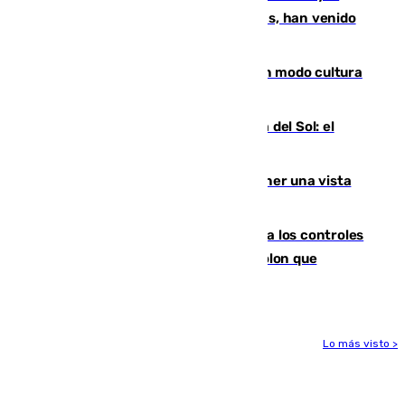
parte de los que han venido son víctimas, han venido
engañados"
Torrenueva Costa pone el verano en modo cultura
con actividades para todos los públicos
Este es el palmarés del Trofeo Costa del Sol: el
Málaga lidera la tabla con 12 triunfos
Estos son los mejores sitios para tener una vista
privilegiada del eclipse en Andalucía
La Junta da explicaciones y refuerza los controles
tras los falsos positivos de cáncer de colon que
afectaron a 400 malagueños
Lo más visto >
Más noticias