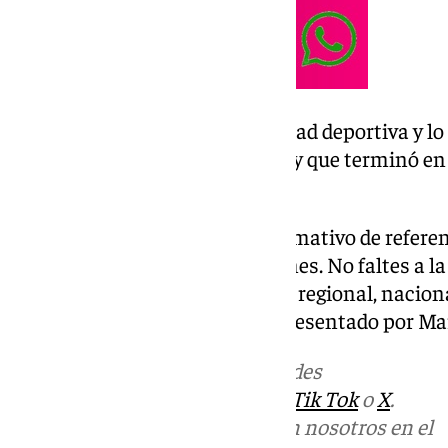
También repasamos la actualidad deportiva y lo 
Andalucía que ya ha arrancado y que terminó en 
kilómetros.
Las noticias de 101tv es el informativo de refere
Desde las 20.00 de lunes a viernes. No faltes a la
relevantes en los ámbitos local, regional, naciona
deportivo y la Semana Santa. Presentado por Ma
Más noticias de
101TV
en las redes
sociales:
Instagram
,
Facebook
,
Tik Tok
o
X
.
Puedes ponerte en contacto con nosotros en el