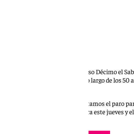
Compartir:
Se trata de la Universidad Alfonso Décimo el Sab
debe pagar al Ayuntamiento a lo largo de los 50 
millones de euros.
Además en esta edición les contamos el paro pa
de Aguas de Málaga previsto para este jueves y el 
Domingo.